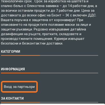
технологичен срок . Срок за изработка на шалтета и
спално бельо с Олекотена завивка – до 14 работни дни, а
за всички останали продукти до 7 работни дни. Цена за
доставката до всеки офис на Еконт – 3€ с включен ДДС.
Вашата поръчка е защитена от коронавирус! При
опаковането на продуктите ползваме маски за лице и
защитни ръкавици. Редовно извършваме детайлна
дезинфекция на ръцете, пратките, складовете и
производстжените помещения. Куриери извършат
безопасни и безконтактни доставки.
КАТЕГОРИИ
Спално бельо
ИНФОРМАЦИЯ
Бебешки спални комплекти
Шалтета
Тениски с пълноцветен печат
Технология на печатане
Вход за партньори
Хавлиени кърпи
Файлове за печат
Халати
Доставка
ЗА КОНТАКТИ
Пончо за водни спортове
Как да поръчам?