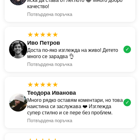
иска да става от леглото 😂 Много добро
качество!
Потвърдена поръчка
★★★★★
Иво Петров
✓
Доста по-яко изглежда на живо! Детето
много се зарадва 👌
Потвърдена поръчка
★★★★★
Теодора Иванова
Много рядко оставям коментари, но това
✓
наистина си заслужава ❤️ Изглежда
супер стилно и се пере без проблем.
Потвърдена поръчка