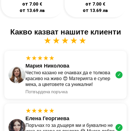
от
от
7.00
€
7.00
€
от
от
13.69
лв
13.69
лв
Какво казват нашите клиенти
★★★★★
★★★★★
Мария Николова
Честно казано не очаквах да е толкова
✓
красиво на живо 😍 Материята е супер
мека, а цветовете са уникални!
Потвърдена поръчка
★★★★★
Елена Георгиева
Поръчах го за дъщеря ми и буквално не
✓