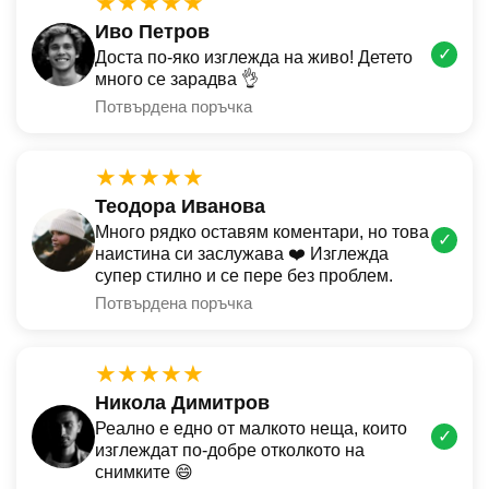
★★★★★
Иво Петров
✓
Доста по-яко изглежда на живо! Детето
много се зарадва 👌
Потвърдена поръчка
★★★★★
Теодора Иванова
Много рядко оставям коментари, но това
✓
наистина си заслужава ❤️ Изглежда
супер стилно и се пере без проблем.
Потвърдена поръчка
★★★★★
Никола Димитров
Реално е едно от малкото неща, които
✓
изглеждат по-добре отколкото на
снимките 😄