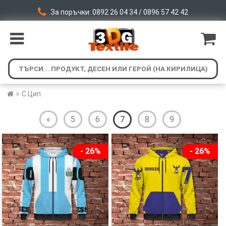
За поръчки: 0892 26 04 34 / 0896 57 42 42
»
С Цип
«
5
6
7
8
9
- 26%
- 26%