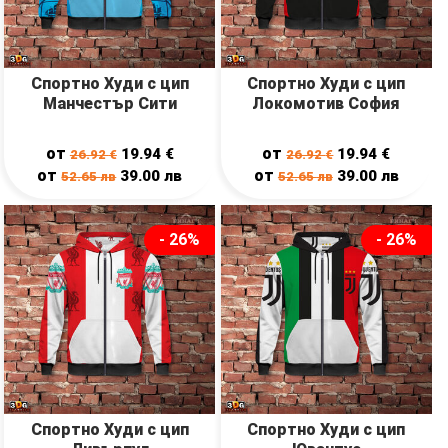
Спортно Худи с цип
Спортно Худи с цип
Манчестър Сити
Локомотив София
от
от
19.94
€
19.94
€
26.92
€
26.92
€
от
от
39.00
лв
39.00
лв
52.65
лв
52.65
лв
- 26%
- 26%
Спортно Худи с цип
Спортно Худи с цип