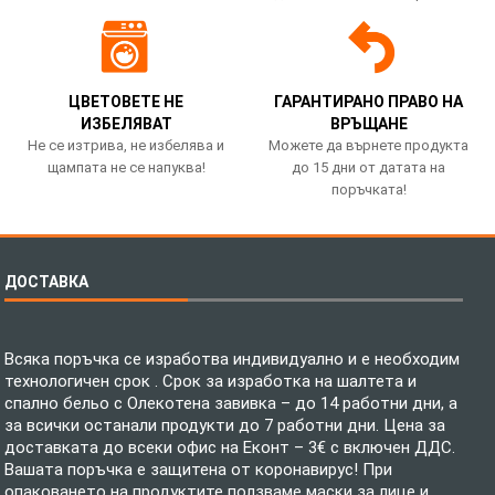
ЦВЕТОВЕТЕ НЕ
ГАРАНТИРАНО ПРАВО НА
ИЗБЕЛЯВАТ
ВРЪЩАНЕ
Не се изтрива, не избелява и
Можете да върнете продукта
щампата не се напуква!
до 15 дни от датата на
поръчката!
ДОСТАВКА
Всяка поръчка се изработва индивидуално и е необходим
технологичен срок . Срок за изработка на шалтета и
спално бельо с Олекотена завивка – до 14 работни дни, а
за всички останали продукти до 7 работни дни. Цена за
доставката до всеки офис на Еконт – 3€ с включен ДДС.
Вашата поръчка е защитена от коронавирус! При
опаковането на продуктите ползваме маски за лице и