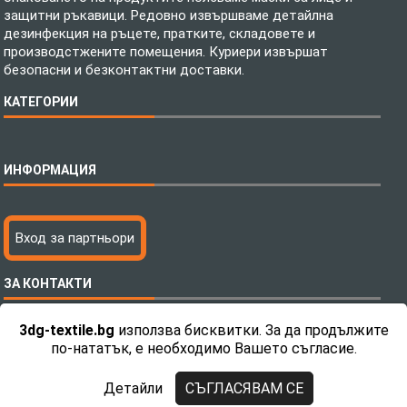
защитни ръкавици. Редовно извършваме детайлна
дезинфекция на ръцете, пратките, складовете и
производстжените помещения. Куриери извършат
безопасни и безконтактни доставки.
КАТЕГОРИИ
Спално бельо
ИНФОРМАЦИЯ
Бебешки спални комплекти
Шалтета
Тениски с пълноцветен печат
Технология на печатане
Вход за партньори
Хавлиени кърпи
Файлове за печат
Халати
Доставка
ЗА КОНТАКТИ
Пончо за водни спортове
Как да поръчам?
Микрофибърни Плажни Кърпи
Ценообразуване
3dg-textile.bg
използва бисквитки. За да продължите
Микрофибърни Велурени Кърпи
С какво сме различни?
Телефон:
0892 26 04 34 / 0896 57 42 42
по-нататък, е необходимо Вашето съгласие.
Детски пончота
Контакти
Тениски
Общи Условия
Детайли
СЪГЛАСЯВАМ СЕ
Завеси
Политика за поверителност