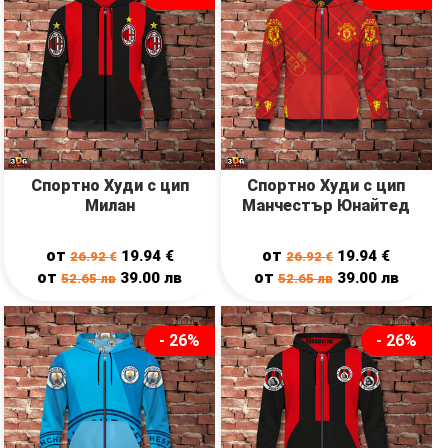
Спортно Худи с цип
Спортно Худи с цип
Милан
Манчестър Юнайтед
от
от
19.94
€
19.94
€
26.92
€
26.92
€
от
от
39.00
лв
39.00
лв
52.65
лв
52.65
лв
- 26%
- 26%