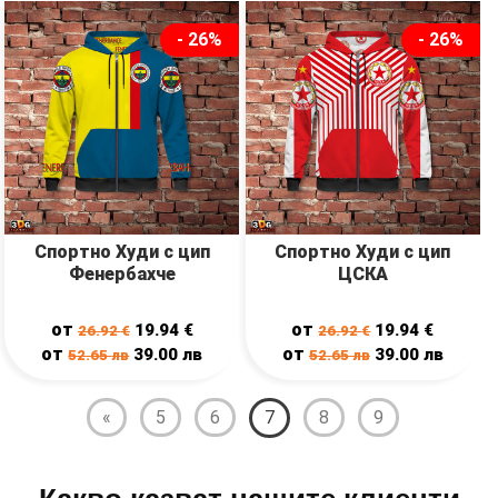
- 26%
- 26%
Спортно Худи с цип
Спортно Худи с цип
Фенербахче
ЦСКА
от
от
19.94
€
19.94
€
26.92
€
26.92
€
от
от
39.00
лв
39.00
лв
52.65
лв
52.65
лв
«
5
6
7
8
9