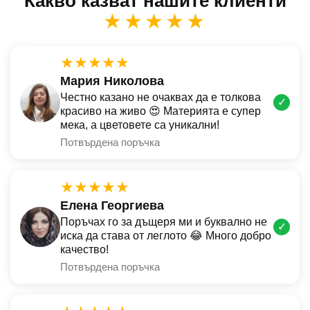
Какво казват нашите клиенти
★★★★★
★★★★★
Мария Николова
Честно казано не очаквах да е толкова
✓
красиво на живо 😍 Материята е супер
мека, а цветовете са уникални!
Потвърдена поръчка
★★★★★
Елена Георгиева
Поръчах го за дъщеря ми и буквално не
✓
иска да става от леглото 😂 Много добро
качество!
Потвърдена поръчка