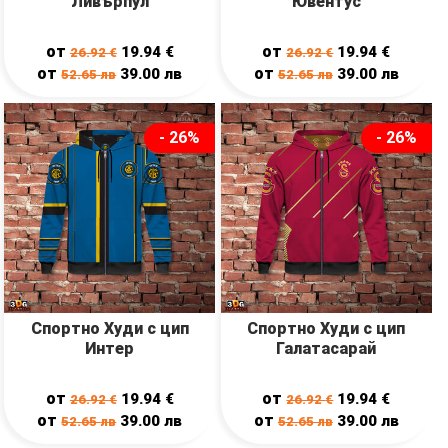
Ливърпул
Ювентус
от
от
19.94
€
19.94
€
26.92
€
26.92
€
от
от
39.00
лв
39.00
лв
52.65
лв
52.65
лв
- 26%
- 26%
Спортно Худи с цип
Спортно Худи с цип
Интер
Галатасарай
от
от
19.94
€
19.94
€
26.92
€
26.92
€
от
от
39.00
лв
39.00
лв
52.65
лв
52.65
лв