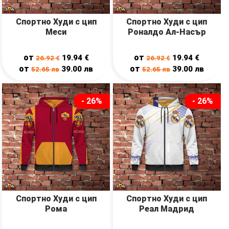
Спортно Худи с цип
Спортно Худи с цип
Меси
Роналдо Ал-Насър
от
от
19.94
€
19.94
€
26.92
€
26.92
€
от
от
39.00
лв
39.00
лв
52.65
лв
52.65
лв
- 26%
- 26%
Спортно Худи с цип
Спортно Худи с цип
Рома
Реал Мадрид