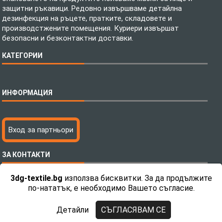
защитни ръкавици. Редовно извършваме детайлна
дезинфекция на ръцете, пратките, складовете и
производстжените помещения. Куриери извършат
безопасни и безконтактни доставки.
КАТЕГОРИИ
Спално бельо
ИНФОРМАЦИЯ
Бебешки спални комплекти
Шалтета
Тениски с пълноцветен печат
Технология на печатане
Вход за партньори
Хавлиени кърпи
Файлове за печат
Халати
Доставка
ЗА КОНТАКТИ
Пончо за водни спортове
Как да поръчам?
Микрофибърни Плажни Кърпи
Ценообразуване
3dg-textile.bg
използва бисквитки. За да продължите
Микрофибърни Велурени Кърпи
С какво сме различни?
Телефон:
0892 26 04 34 / 0896 57 42 42
по-нататък, е необходимо Вашето съгласие.
Детски пончота
Контакти
Тениски
Общи Условия
Детайли
СЪГЛАСЯВАМ СЕ
Завеси
Политика за поверителност