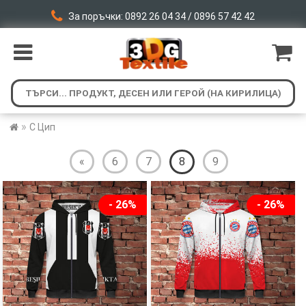
За поръчки: 0892 26 04 34 / 0896 57 42 42
»
С Цип
«
6
7
8
9
- 26%
- 26%