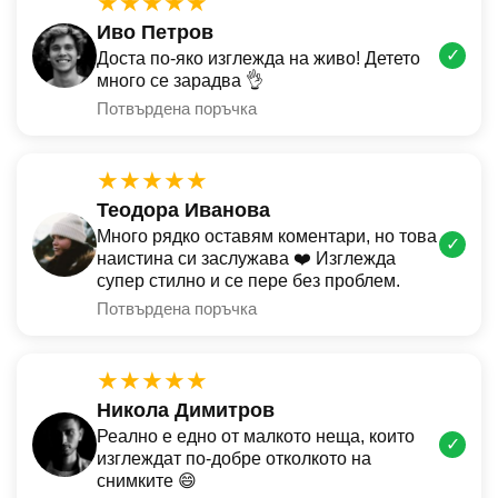
★★★★★
Иво Петров
✓
Доста по-яко изглежда на живо! Детето
много се зарадва 👌
Потвърдена поръчка
★★★★★
Теодора Иванова
Много рядко оставям коментари, но това
✓
наистина си заслужава ❤️ Изглежда
супер стилно и се пере без проблем.
Потвърдена поръчка
★★★★★
Никола Димитров
Реално е едно от малкото неща, които
✓
изглеждат по-добре отколкото на
снимките 😄