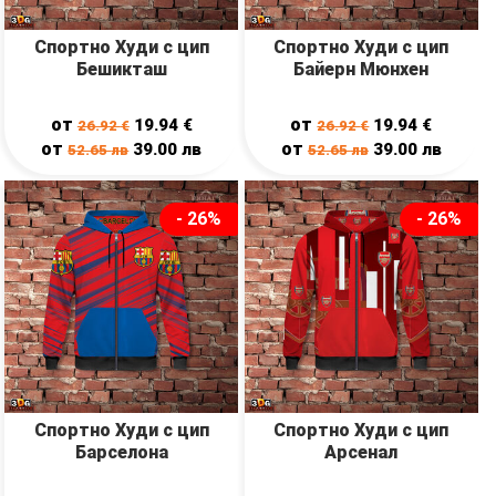
Спортно Худи с цип
Спортно Худи с цип
Бешикташ
Байерн Мюнхен
от
от
19.94
€
19.94
€
26.92
€
26.92
€
от
от
39.00
лв
39.00
лв
52.65
лв
52.65
лв
- 26%
- 26%
Спортно Худи с цип
Спортно Худи с цип
Барселона
Арсенал