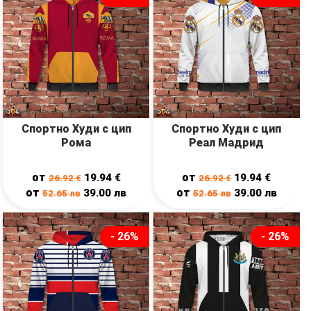
Спортно Худи с цип
Спортно Худи с цип
Рома
Реал Мадрид
от
от
19.94
€
19.94
€
26.92
€
26.92
€
от
от
39.00
лв
39.00
лв
52.65
лв
52.65
лв
- 26%
- 26%