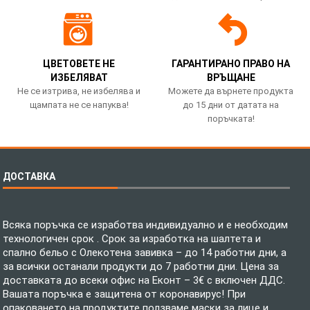
ЦВЕТОВЕТЕ НЕ
ГАРАНТИРАНО ПРАВО НА
ИЗБЕЛЯВАТ
ВРЪЩАНЕ
Не се изтрива, не избелява и
Можете да върнете продукта
щампата не се напуква!
до 15 дни от датата на
поръчката!
ДОСТАВКА
Всяка поръчка се изработва индивидуално и е необходим
технологичен срок . Срок за изработка на шалтета и
спално бельо с Олекотена завивка – до 14 работни дни, а
за всички останали продукти до 7 работни дни. Цена за
доставката до всеки офис на Еконт – 3€ с включен ДДС.
Вашата поръчка е защитена от коронавирус! При
опаковането на продуктите ползваме маски за лице и