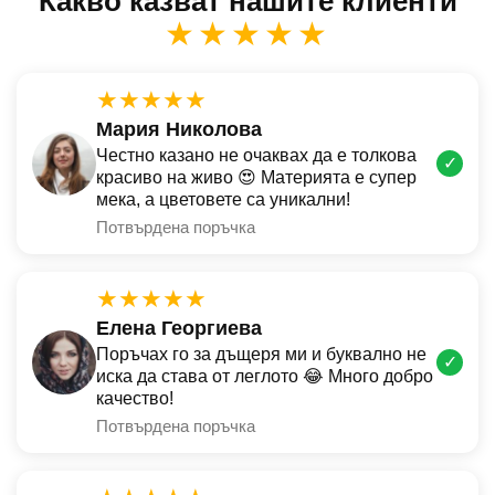
Какво казват нашите клиенти
★★★★★
★★★★★
Мария Николова
Честно казано не очаквах да е толкова
✓
красиво на живо 😍 Материята е супер
мека, а цветовете са уникални!
Потвърдена поръчка
★★★★★
Елена Георгиева
Поръчах го за дъщеря ми и буквално не
✓
иска да става от леглото 😂 Много добро
качество!
Потвърдена поръчка