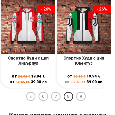
- 26%
- 26%
Спортно Худи с цип
Спортно Худи с цип
Ливърпул
Ювентус
от
от
19.94
€
19.94
€
26.92
€
26.92
€
от
от
39.00
лв
39.00
лв
52.65
лв
52.65
лв
«
6
7
8
9