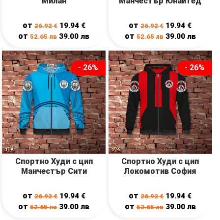
Милан
Манчестър Юнайтед
от
от
19.94
€
19.94
€
26.92
€
26.92
€
от
от
39.00
лв
39.00
лв
52.65
лв
52.65
лв
- 26%
- 26%
Спортно Худи с цип
Спортно Худи с цип
Манчестър Сити
Локомотив София
от
от
19.94
€
19.94
€
26.92
€
26.92
€
от
от
39.00
лв
39.00
лв
52.65
лв
52.65
лв