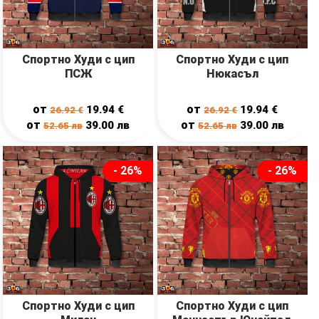
Спортно Худи с цип
Спортно Худи с цип
ПСЖ
Нюкасъл
от
от
19.94
€
19.94
€
26.92
€
26.92
€
от
от
39.00
лв
39.00
лв
52.65
лв
52.65
лв
- 26%
- 26%
Спортно Худи с цип
Спортно Худи с цип