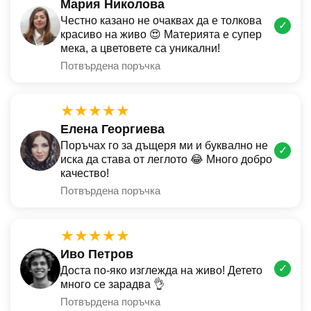
Мария Николова
Честно казано не очаквах да е толкова
✓
красиво на живо 😍 Материята е супер
мека, а цветовете са уникални!
Потвърдена поръчка
★★★★★
Елена Георгиева
Поръчах го за дъщеря ми и буквално не
✓
иска да става от леглото 😂 Много добро
качество!
Потвърдена поръчка
★★★★★
Иво Петров
✓
Доста по-яко изглежда на живо! Детето
много се зарадва 👌
Потвърдена поръчка