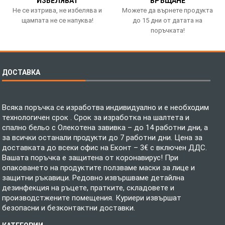
ИЗБЕЛЯВАТ
ВРЪЩАНЕ
Не се изтрива, не избелява и
Можете да върнете продукта
щампата не се напуква!
до 15 дни от датата на
поръчката!
ДОСТАВКА
Всяка поръчка се изработва индивидуално и е необходим
технологичен срок . Срок за изработка на шалтета и
спално бельо с Олекотена завивка – до 14 работни дни, а
за всички останали продукти до 7 работни дни. Цена за
доставката до всеки офис на Еконт – 3€ с включен ДДС.
Вашата поръчка е защитена от коронавирус! При
опаковането на продуктите ползваме маски за лице и
защитни ръкавици. Редовно извършваме детайлна
дезинфекция на ръцете, пратките, складовете и
производстжените помещения. Куриери извършат
безопасни и безконтактни доставки.