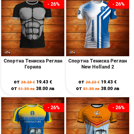
- 26%
- 26%
Спортна Тениска Реглан
Спортна Тениска Реглан
Горила
New Holland 2
от
от
19.43
€
19.43
€
26.23
€
26.23
€
от
от
38.00
лв
38.00
лв
51.30
лв
51.30
лв
- 26%
- 26%