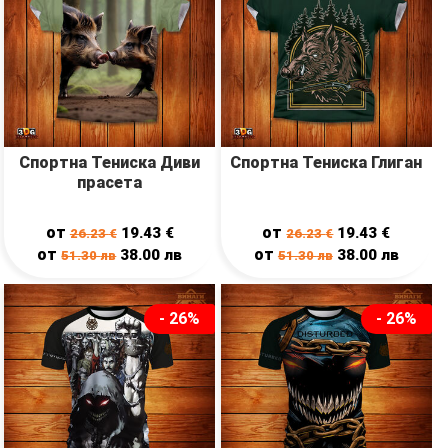
Спортна Тениска Диви
Спортна Тениска Глиган
прасета
от
от
19.43
€
19.43
€
26.23
€
26.23
€
от
от
38.00
лв
38.00
лв
51.30
лв
51.30
лв
- 26%
- 26%