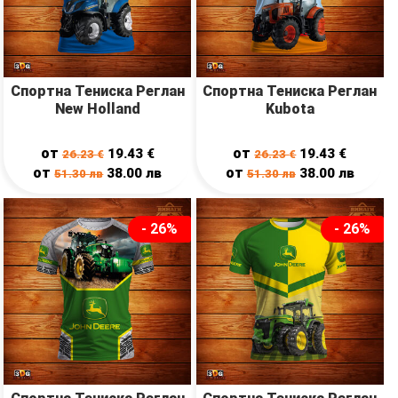
Спортна Тениска Реглан
Спортна Тениска Реглан
New Holland
Kubota
от
от
19.43
€
19.43
€
26.23
€
26.23
€
от
от
38.00
лв
38.00
лв
51.30
лв
51.30
лв
- 26%
- 26%