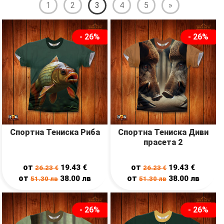
1
2
3
4
5
»
- 26%
- 26%
Спортна Тениска Риба
Спортна Тениска Диви
прасета 2
от
от
19.43
€
19.43
€
26.23
€
26.23
€
от
от
38.00
лв
38.00
лв
51.30
лв
51.30
лв
- 26%
- 26%