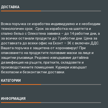
ДОСТАВКА
Всяка поръчка се изработва индивидуално и е необходим
технологичен срок . Срок за изработка на шалтета и
спално бельо с Олекотена завивка – до 14 работни дни, а
за всички останали продукти до 7 работни дни. Цена за
доставката до всеки офис на Еконт – 3€ с включен ДДС.
Вашата поръчка е защитена от коронавирус! При
опаковането на продуктите ползваме маски за лице и
защитни ръкавици. Редовно извършваме детайлна
дезинфекция на ръцете, пратките, складовете и
производстжените помещения. Куриери извършат
безопасни и безконтактни доставки.
КАТЕГОРИИ
Спално бельо
ИНФОРМАЦИЯ
Бебешки спални комплекти
Шалтета