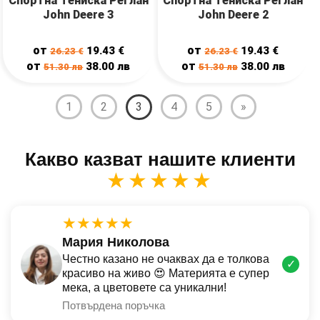
Спортна Тениска Реглан
Спортна Тениска Реглан
John Deere 3
John Deere 2
от
от
19.43
€
19.43
€
26.23
€
26.23
€
от
от
38.00
лв
38.00
лв
51.30
лв
51.30
лв
1
2
3
4
5
»
Какво казват нашите клиенти
★★★★★
★★★★★
Мария Николова
Честно казано не очаквах да е толкова
✓
красиво на живо 😍 Материята е супер
мека, а цветовете са уникални!
Потвърдена поръчка