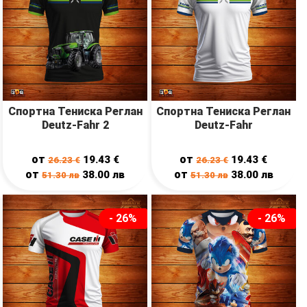
Спортна Тениска Реглан
Спортна Тениска Реглан
Deutz-Fahr 2
Deutz-Fahr
от
от
19.43
€
19.43
€
26.23
€
26.23
€
от
от
38.00
лв
38.00
лв
51.30
лв
51.30
лв
- 26%
- 26%