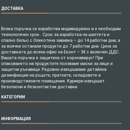
ДОСТАВКА
Всяка поръчка се изработва индивидуално и е необходим
технологичен срок . Срок за изработка на шалтета и
спално бельо с Олекотена завивка – до 14 работни дни, а
за всички останали продукти до 7 работни дни. Цена за
доставката до всеки офис на Еконт – 3€ с включен ДДС.
Вашата поръчка е защитена от коронавирус! При
опаковането на продуктите ползваме маски за лице и
защитни ръкавици. Редовно извършваме детайлна
дезинфекция на ръцете, пратките, складовете и
производстжените помещения. Куриери извършат
безопасни и безконтактни доставки.
КАТЕГОРИИ
Спално бельо
ИНФОРМАЦИЯ
Бебешки спални комплекти
Шалтета