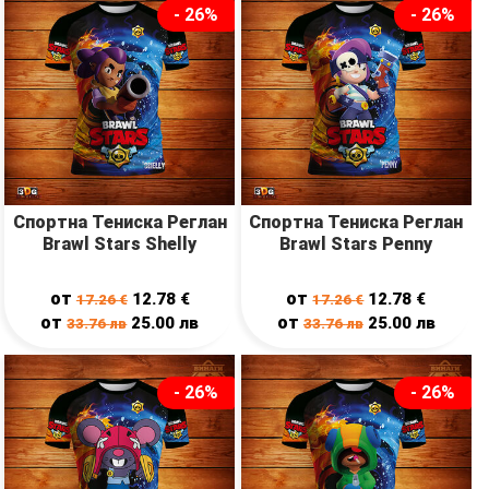
- 26%
- 26%
Спортна Тениска Реглан
Спортна Тениска Реглан
Brawl Stars Shelly
Brawl Stars Penny
от
от
12.78
€
12.78
€
17.26
€
17.26
€
от
от
25.00
лв
25.00
лв
33.76
лв
33.76
лв
- 26%
- 26%