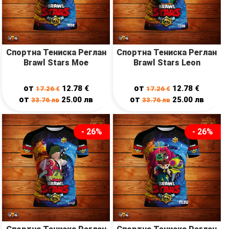
Спортна Тениска Реглан
Спортна Тениска Реглан
Brawl Stars Moe
Brawl Stars Leon
от
от
12.78
€
12.78
€
17.26
€
17.26
€
от
от
25.00
лв
25.00
лв
33.76
лв
33.76
лв
- 26%
- 26%