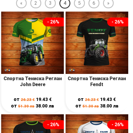
«
2
3
4
5
6
»
- 26%
- 26%
Спортна Тениска Реглан
Спортна Тениска Реглан
John Deere
Fendt
от
от
19.43
€
19.43
€
26.23
€
26.23
€
от
от
38.00
лв
38.00
лв
51.30
лв
51.30
лв
- 26%
- 26%