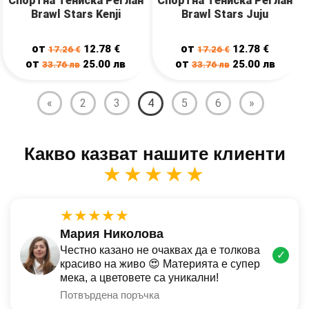
Спортна Тениска Реглан
Спортна Тениска Реглан
Brawl Stars Kenji
Brawl Stars Juju
от
от
12.78
€
12.78
€
17.26
€
17.26
€
от
от
25.00
лв
25.00
лв
33.76
лв
33.76
лв
«
2
3
4
5
6
»
Какво казват нашите клиенти
★★★★★
★★★★★
Мария Николова
Честно казано не очаквах да е толкова
✓
красиво на живо 😍 Материята е супер
мека, а цветовете са уникални!
Потвърдена поръчка