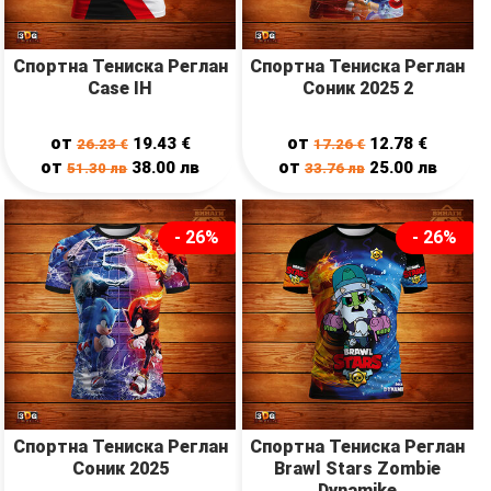
Спортна Тениска Реглан
Спортна Тениска Реглан
Case IH
Соник 2025 2
от
от
19.43
€
12.78
€
26.23
€
17.26
€
от
от
38.00
лв
25.00
лв
51.30
лв
33.76
лв
- 26%
- 26%
Спортна Тениска Реглан
Спортна Тениска Реглан
Соник 2025
Brawl Stars Zombie
Dynamike