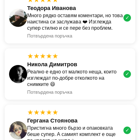
Теодора Иванова
Много рядко оставям коментари, но това
✓
наистина си заслужава ❤️ Изглежда
супер стилно и се пере без проблем.
Потвърдена поръчка
★★★★★
Никола Димитров
Реално е едно от малкото неща, които
✓
изглеждат по-добре отколкото на
снимките 😄
Потвърдена поръчка
★★★★★
Гергана Стоянова
Пристигна много бързо и опаковката
✓
беше супер. А самият комплект е още