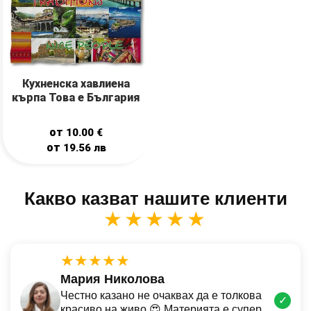
Кухненска хавлиена
кърпа Това е България
от
10.00
€
от
19.56
лв
Какво казват нашите клиенти
★★★★★
★★★★★
Мария Николова
Честно казано не очаквах да е толкова
✓
красиво на живо 😍 Материята е супер