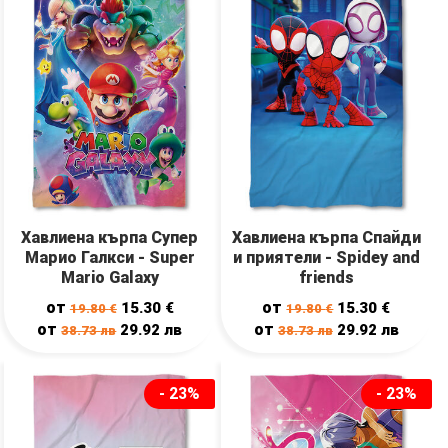
Хавлиена кърпа Супер
Хавлиена кърпа Спайди
Марио Галкси - Super
и приятели - Spidey and
Mario Galaxy
friends
от
от
15.30
€
15.30
€
19.80
€
19.80
€
от
от
29.92
лв
29.92
лв
38.73
лв
38.73
лв
- 23%
- 23%