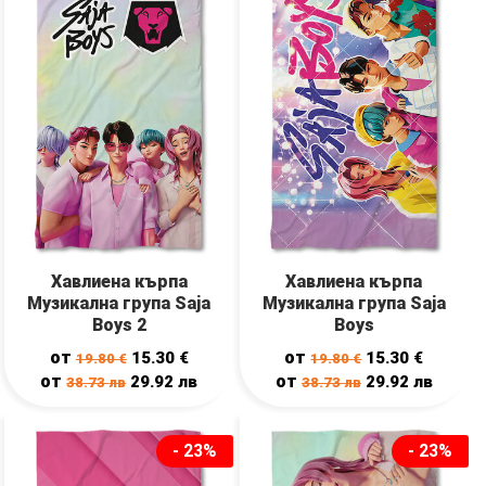
Хавлиена кърпа
Хавлиена кърпа
Музикална група Saja
Музикална група Saja
Boys 2
Boys
от
от
15.30
€
15.30
€
19.80
€
19.80
€
от
от
29.92
лв
29.92
лв
38.73
лв
38.73
лв
- 23%
- 23%