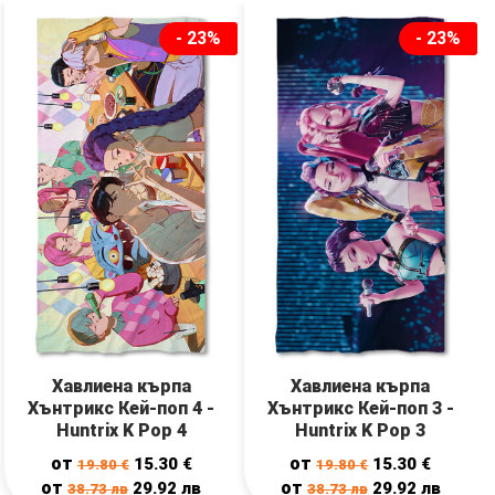
- 23%
- 23%
Хавлиена кърпа
Хавлиена кърпа
Хънтрикс Кей-поп 4 -
Хънтрикс Кей-поп 3 -
Huntrix K Pop 4
Huntrix K Pop 3
от
от
15.30
€
15.30
€
19.80
€
19.80
€
от
от
29.92
лв
29.92
лв
38.73
лв
38.73
лв