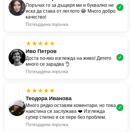
Поръчах го за дъщеря ми и буквално не
✓
иска да става от леглото 😂 Много добро
качество!
Потвърдена поръчка
★★★★★
Иво Петров
✓
Доста по-яко изглежда на живо! Детето
много се зарадва 👌
Потвърдена поръчка
★★★★★
Теодора Иванова
Много рядко оставям коментари, но това
✓
наистина си заслужава ❤️ Изглежда
супер стилно и се пере без проблем.
Потвърдена поръчка