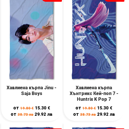
Хавлиена кърпа Jinu -
Хавлиена кърпа
Saja Boys
Хънтрикс Кей-поп 7 -
Huntrix K Pop 7
от
от
15.30
€
15.30
€
19.80
€
19.80
€
от
от
29.92
лв
29.92
лв
38.73
лв
38.73
лв