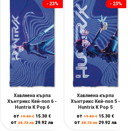
- 23%
- 23%
Хавлиена кърпа
Хавлиена кърпа
Хънтрикс Кей-поп 6 -
Хънтрикс Кей-поп 5 -
Huntrix K Pop 6
Huntrix K Pop 5
от
от
15.30
€
15.30
€
19.80
€
19.80
€
от
от
29.92
лв
29.92
лв
38.73
лв
38.73
лв