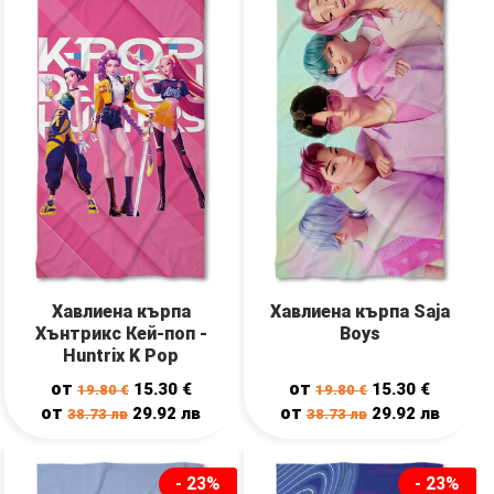
Хавлиена кърпа
Хавлиена кърпа Saja
Хънтрикс Кей-поп -
Boys
Huntrix K Pop
от
от
15.30
€
15.30
€
19.80
€
19.80
€
от
от
29.92
лв
29.92
лв
38.73
лв
38.73
лв
- 23%
- 23%