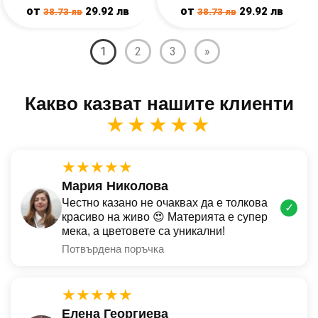
от
от
29.92
лв
29.92
лв
38.73
лв
38.73
лв
1
2
3
»
Какво казват нашите клиенти
★★★★★
★★★★★
Мария Николова
Честно казано не очаквах да е толкова
✓
красиво на живо 😍 Материята е супер
мека, а цветовете са уникални!
Потвърдена поръчка
★★★★★
Елена Георгиева