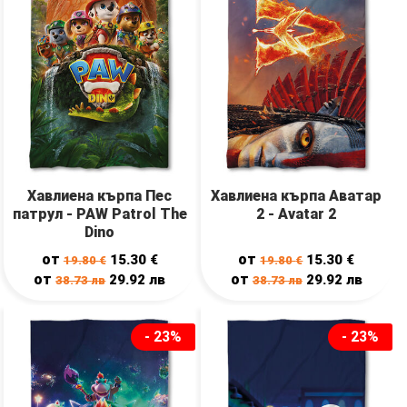
Хавлиена кърпа Пес
Хавлиена кърпа Аватар
патрул - PAW Patrol The
2 - Avatar 2
Dino
от
от
15.30
€
15.30
€
19.80
€
19.80
€
от
от
29.92
лв
29.92
лв
38.73
лв
38.73
лв
- 23%
- 23%