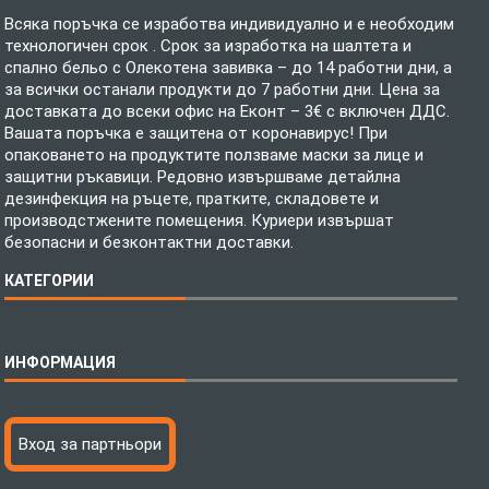
Всяка поръчка се изработва индивидуално и е необходим
технологичен срок . Срок за изработка на шалтета и
спално бельо с Олекотена завивка – до 14 работни дни, а
за всички останали продукти до 7 работни дни. Цена за
доставката до всеки офис на Еконт – 3€ с включен ДДС.
Вашата поръчка е защитена от коронавирус! При
опаковането на продуктите ползваме маски за лице и
защитни ръкавици. Редовно извършваме детайлна
дезинфекция на ръцете, пратките, складовете и
производстжените помещения. Куриери извършат
безопасни и безконтактни доставки.
КАТЕГОРИИ
Спално бельо
ИНФОРМАЦИЯ
Бебешки спални комплекти
Шалтета
Тениски с пълноцветен печат
Технология на печатане
Вход за партньори
Хавлиени кърпи
Файлове за печат
Халати
Доставка