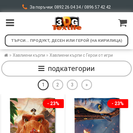
За поръчки: 0892 26 04 34 / 0896 57 42 42
»
»
Хавлиени кърпи
Хавлиени кърпи с Герои от игри
подкатегории
1
2
3
»
- 23%
- 23%