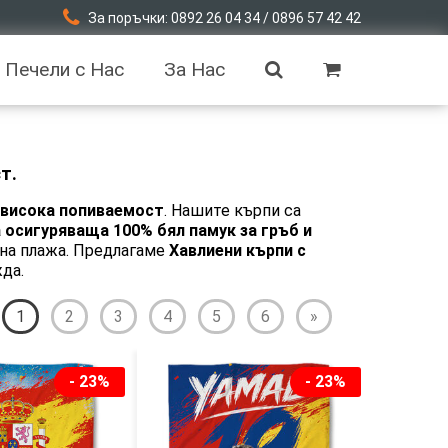
За поръчки: 0892 26 04 34 / 0896 57 42 42
Печели с Нас
За Нас
т.
 висока попиваемост
. Нашите кърпи са
а осигуряваща 100% бял памук за гръб и
и на плажа. Предлагаме
Хавлиени кърпи с
жда.
1
2
3
4
5
6
»
- 23%
- 23%