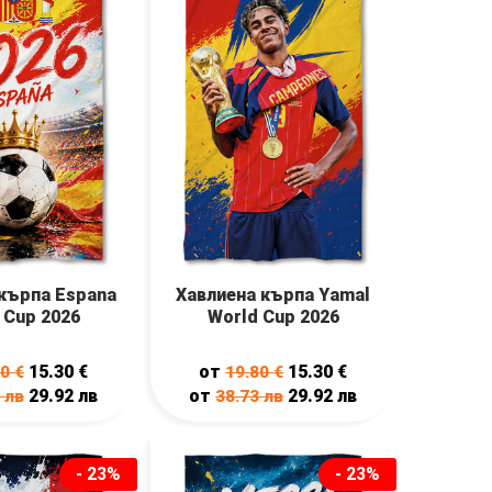
кърпа Espana
Хавлиена кърпа Yamal
 Cup 2026
World Cup 2026
15.30
€
от
15.30
€
80
€
19.80
€
29.92
лв
от
29.92
лв
3
лв
38.73
лв
- 23%
- 23%