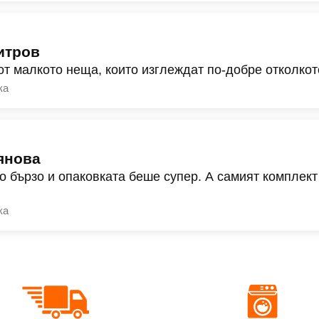
итров
от малкото неща, които изглеждат по-добре отколкот
ка
янова
о бързо и опаковката беше супер. А самият комплект
ка