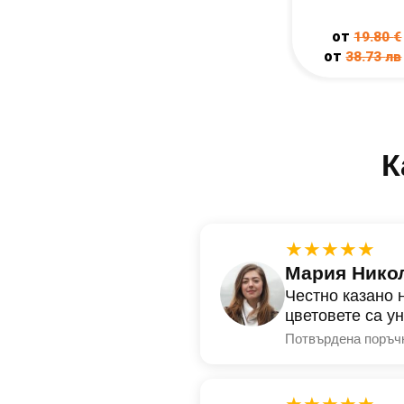
от
19.80
€
от
38.73
лв
К
★★★★★
Мария Нико
Честно казано 
цветовете са у
Потвърдена поръч