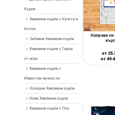
Кърпи
Хавлиени кърпи с Кучета и
Котки
Направи си
Забавни Хавлиени кърпи
кър
Хавлиени кърпи с Герои
от
25.
от игри
от
49.
Хавлиени кърпи с
Известни личности
Коледни Хавлиени кърпи
Нови Хавлиени кърпи
Хавлиени кърпи с Поп