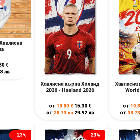
 Хавлиена
па
30
€
48
лв
Хавлиена кърпа Холанд
Хавлиена 
2026 - Haaland 2026
World
от
15.30
€
от
19.80
€
19.
от
29.92
лв
от
38.73
лв
38.7
- 23%
- 23%