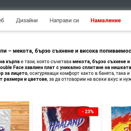
еб
Дизайни
Направи си
Намаление
пи – мекота, бързо съхнене и висока попиваемос
на кърпа
е тази, която съчетава
мекота, бързо съхнене и
ouble Face хавлиен плат с уникално сплитане на нишкат
р за лицето
, осигуряващи комфорт както в банята, така 
т размери и цветове
, за да отговорим на всеки вкус и ну
- 23%