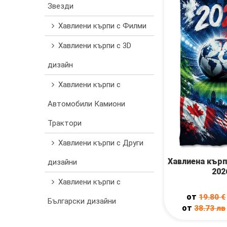
Звезди
Хавлиени кърпи с Филми
Хавлиени кърпи с 3D
дизайн
Хавлиени кърпи с
Автомобили Камиони
Трактори
Хавлиени кърпи с Други
Хавлиена кърп
дизайни
202
Хавлиени кърпи с
от
19.80
€
Български дизайни
от
38.73
лв