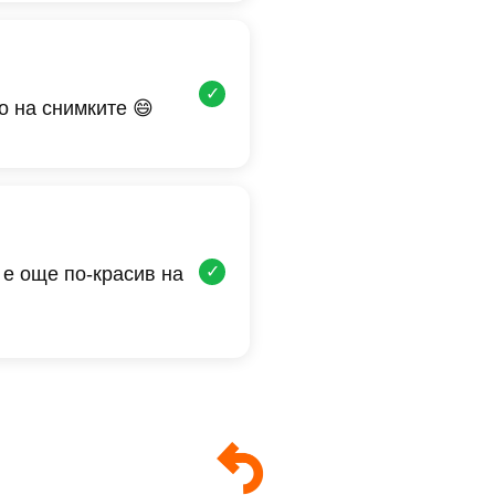
✓
о на снимките 😄
✓
 е още по-красив на