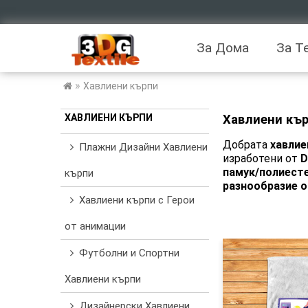
За Дома
За Т
»
Хавлиени кърпи
ХАВЛИЕНИ КЪРПИ
Хавлиени кър
Добрата
хавлие
Плажни Дизайни Хавлиени
изработени от
D
памук/полиесте
кърпи
разнообразие о
Хавлиени кърпи с Герои
от анимации
Футболни и Спортни
Хавлиени кърпи
Дизайнерски Хавлиени