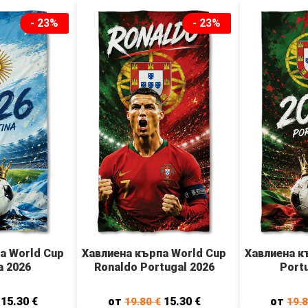
- 23%
- 23%
а World Cup
Хавлиена кърпа World Cup
Хавлиена к
a 2026
Ronaldo Portugal 2026
Port
15.30
€
от
15.30
€
от
19.80
€
19.