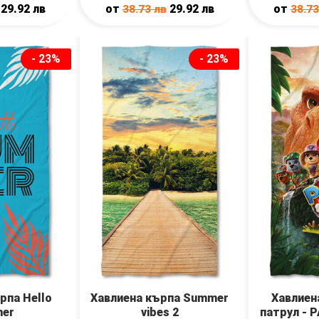
29.92
лв
от
29.92
лв
от
38.73
лв
38.7
- 23%
- 23%
рпа Hello
Хавлиена кърпа Summer
Хавлиен
er
vibes 2
патрул - 