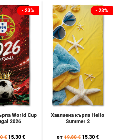
- 23%
- 23%
ърпа World Cup
Хавлиена кърпа Hello
ugal 2026
Summer 2
15.30
€
от
15.30
€
80
€
19.80
€