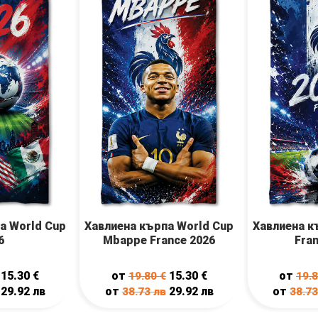
а World Cup
Хавлиена кърпа World Cup
Хавлиена к
6
Mbappe France 2026
Fra
15.30
€
от
15.30
€
от
19.80
€
19.
29.92
лв
от
29.92
лв
от
38.73
лв
38.7