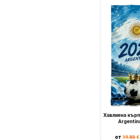
Хавлиена кърп
Аrgentin
от
19.80
€