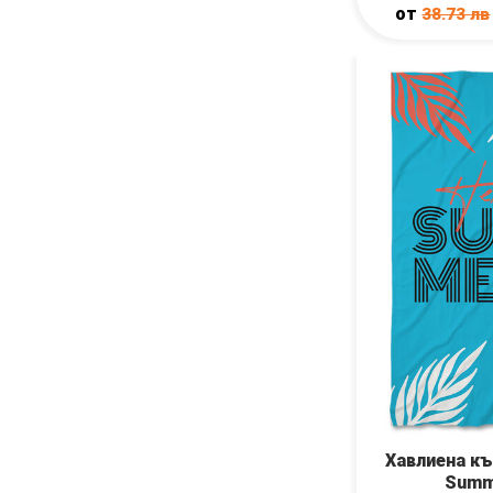
от
38.73
лв
Хавлиена къ
Summ