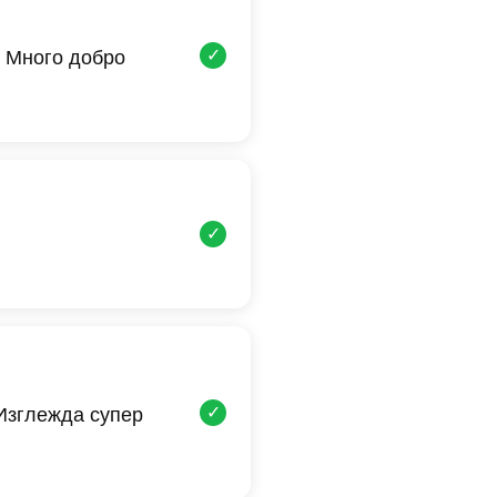
✓
 Много добро
✓
✓
 Изглежда супер