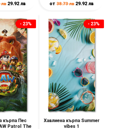
29.92
лв
от
29.92
лв
3
лв
38.73
лв
- 23%
- 23%
а кърпа Пес
Хавлиена кърпа Summer
PAW Patrol The
vibes 1