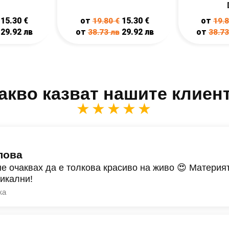
15.30
€
от
15.30
€
от
19.80
€
19.
29.92
лв
от
29.92
лв
от
38.73
лв
38.7
акво казват нашите клиен
★★★★★
лова
не очаквах да е толкова красиво на живо 😍 Материят
никални!
ка