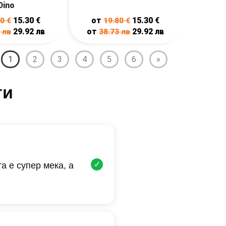
Dino
15.30
€
от
15.30
€
80
€
19.80
€
29.92
лв
от
29.92
лв
3
лв
38.73
лв
1
2
3
4
5
6
»
ти
✓
а е супер мека, а