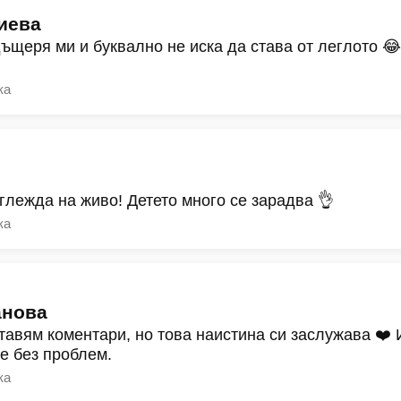
иева
дъщеря ми и буквално не иска да става от леглото 
ка
зглежда на живо! Детето много се зарадва 👌
ка
анова
тавям коментари, но това наистина си заслужава ❤️
ре без проблем.
ка