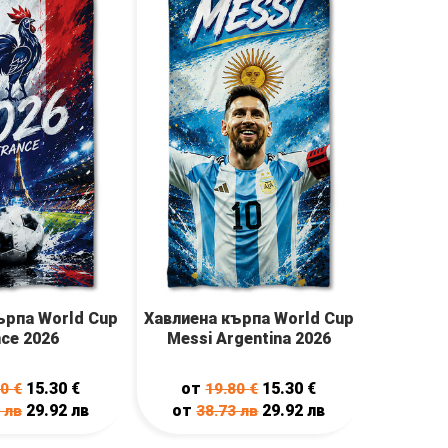
ърпа World Cup
Хавлиена кърпа World Cup
nce 2026
Messi Аrgentina 2026
15.30
€
от
15.30
€
80
€
19.80
€
29.92
лв
от
29.92
лв
3
лв
38.73
лв