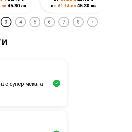
45.30
лв
от
45.30
лв
4
лв
61.14
лв
3
4
5
6
7
8
»
ти
✓
а е супер мека, а