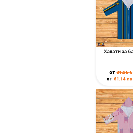
Халати за б
от
31.26
€
от
61.14
лв