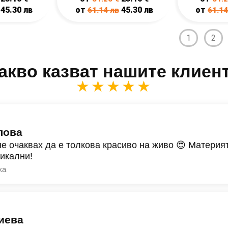
45.30
лв
от
45.30
лв
от
61.14
лв
61.1
1
2
акво казват нашите клиен
★★★★★
лова
не очаквах да е толкова красиво на живо 😍 Материят
никални!
ка
иева