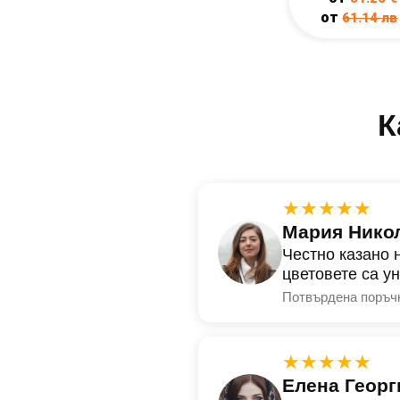
от
61.14
лв
К
★★★★★
Мария Нико
Честно казано 
цветовете са у
Потвърдена поръч
★★★★★
Елена Георг