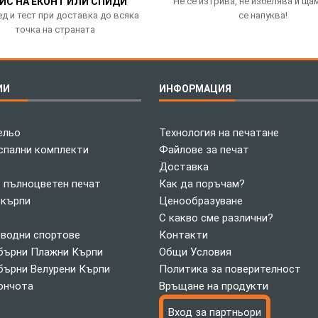
ИС НА ЕКОНТ ИЛИ СПИДИ
Не се изтрива, не избелява и ща
д и тест при доставка до всяка
се напуква!
точка на страната
ИИ
ИНФОРМАЦИЯ
ельо
Технология на печатане
спални комплекти
Файлове за печат
Доставка
с пълноцветен печат
Как да поръчам?
 кърпи
Ценообразуване
С какво сме различни?
 водни спортове
Контакти
ърни Плажни Кърпи
Общи Условия
ърни Велурени Кърпи
Политика за поверителност
ончота
Връщане на продукти
Вход за партньори