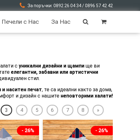
За поръчки: 0892 26 04 34 / 0896 57 42 42
Печели с Нас
За Нас
халати с
уникални дизайни и щампи
ще ви
итате
елегантни, забавни или артистични
дивидуален стил.
 и наситен печат
, те са идеални както за дома,
омфорт и дизайн с нашите
неповторими халати!
3
4
5
6
7
8
»
- 26%
- 26%