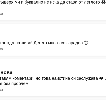
дъщеря ми и буквално не иска да става от леглото 
ка
зглежда на живо! Детето много се зарадва 👌
ка
анова
тавям коментари, но това наистина си заслужава ❤️
ре без проблем.
ка