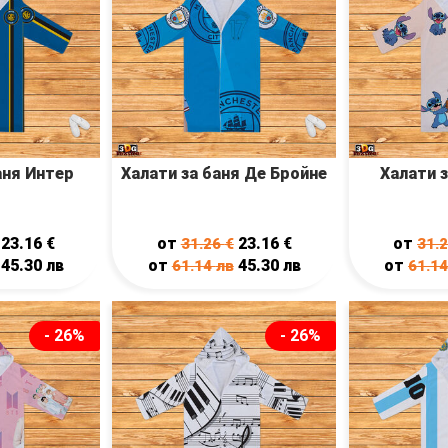
аня Интер
Халати за баня Де Бройне
Халати з
23.16
€
от
23.16
€
от
31.26
€
31.
45.30
лв
от
45.30
лв
от
61.14
лв
61.1
- 26%
- 26%