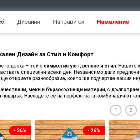
еб
Дизайни
Направи си
Намаление
кален Дизайн за Стил и Комфорт
осто дреха – той е
символ на уют, релакс и стил
. Нашите 
чувствате специални всеки ден. Независимо дали предпоч
с ще откриете разнообразие, което ще подчертае вашия ин
качествени, меки и бързосъхнещи материи
, с
дълготраен
ли подарък. Насладете се на перфектната комбинация от к
1
2
- 26%
- 26%