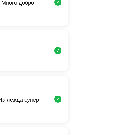
✓
 Много добро
✓
✓
 Изглежда супер