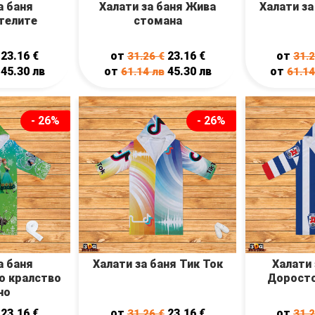
а баня
Халати за баня Жива
Халати за
телите
стомана
23.16
€
от
23.16
€
от
31.26
€
31.
45.30
лв
от
45.30
лв
от
61.14
лв
61.1
- 26%
- 26%
а баня
Халати за баня Тик Ток
Халати 
о кралство
Доросто
но
23.16
€
от
23.16
€
от
31.26
€
31.