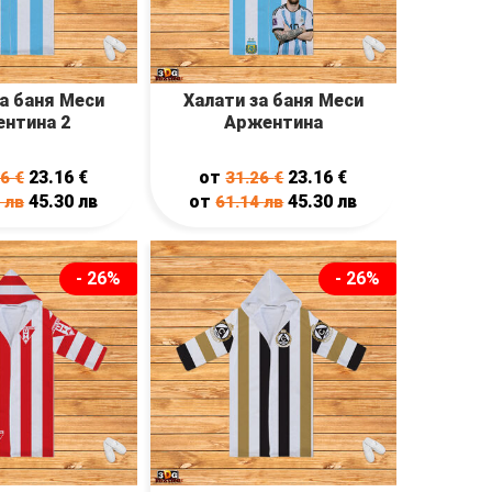
а баня Меси
Халати за баня Меси
нтина 2
Аржентина
23.16
€
от
23.16
€
26
€
31.26
€
45.30
лв
от
45.30
лв
4
лв
61.14
лв
- 26%
- 26%