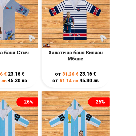
а баня Стич
Халати за баня Килиан
Мбапе
23.16
€
от
23.16
€
26
€
31.26
€
45.30
лв
от
45.30
лв
4
лв
61.14
лв
- 26%
- 26%