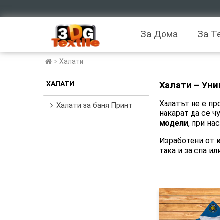
За Дома
За Т
»
Халати
ХАЛАТИ
Халати – Уни
Халатът не е пр
Халати за баня Принт
накарат да се 
модели
, при на
Изработени от
така и за спа и