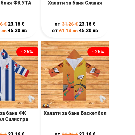
 баня ФК УТА
Халати за баня Славия
23.16
€
от
23.16
€
26
€
31.26
€
45.30
лв
от
45.30
лв
4
лв
61.14
лв
- 26%
- 26%
за баня ФК
Халати за баня Баскетбол
л Силистра
23.16
€
от
23.16
€
26
€
31.26
€