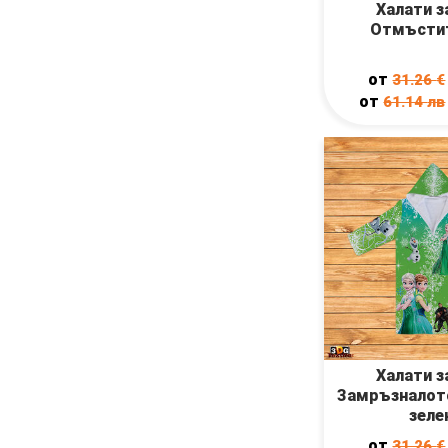
Халати з
Отмъсти
от
31.26
€
от
61.14
лв
Халати з
Замръзналот
зеле
от
31.26
€