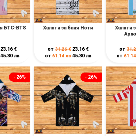
ня БТС-BTS
Халати за баня Ноти
Халати з
Арже
23.16
€
от
23.16
€
от
31.26
€
31.
45.30
лв
от
45.30
лв
от
61.14
лв
61.1
- 26%
- 26%