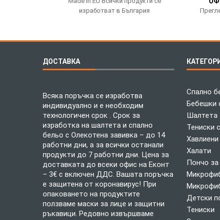
Made in EU Всички продукти се
ОФ
изработват в България
Прегле
ДОСТАВКА
КАТЕГОР
Спално б
Всяка поръчка се изработва
Бебешки 
индивидуално и е необходим
технологичен срок . Срок за
Шалтета
изработка на шалтета и спално
Тениски 
бельо с Олекотена завивка – до 14
Хавлиени
работни дни, а за всички останали
Халати
продукти до 7 работни дни. Цена за
Пончо за
доставката до всеки офис на Еконт
– 3€ с включен ДДС. Вашата поръчка
Микрофиб
е защитена от коронавирус! При
Микрофиб
опаковането на продуктите
Детски п
ползваме маски за лице и защитни
Тениски
ръкавици. Редовно извършваме