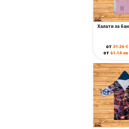
Халати за ба
от
31.26
€
от
61.14
лв