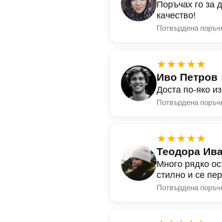
Поръчах го за 
качество!
Потвърдена поръч
★★★★★
Иво Петров
Доста по-яко и
Потвърдена поръч
★★★★★
Теодора Ив
Много рядко ос
стилно и се пе
Потвърдена поръч