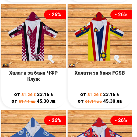
- 26%
- 26%
Халати за баня ЧФР
Халати за баня FCSB
Клуж
от
от
23.16
€
23.16
€
31.26
€
31.26
€
от
от
45.30
лв
45.30
лв
61.14
лв
61.14
лв
- 26%
- 26%