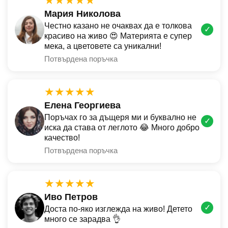
★★★★★
Мария Николова
Честно казано не очаквах да е толкова
✓
красиво на живо 😍 Материята е супер
мека, а цветовете са уникални!
Потвърдена поръчка
★★★★★
Елена Георгиева
Поръчах го за дъщеря ми и буквално не
✓
иска да става от леглото 😂 Много добро
качество!
Потвърдена поръчка
★★★★★
Иво Петров
✓
Доста по-яко изглежда на живо! Детето
много се зарадва 👌