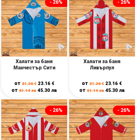
- 26%
- 26%
Халати за баня
Халати за баня
Манчестър Сити
Ливърпул
от
от
23.16
€
23.16
€
31.26
€
31.26
€
от
от
45.30
лв
45.30
лв
61.14
лв
61.14
лв
- 26%
- 26%