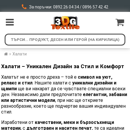
За поръчки: 0892 26 04 34 / 0896 57 42 42
»
Халати
Халати – Уникален Дизайн за Стил и Комфорт
Халатът не е просто дреха – той е
символ на уют,
релакс и стил
. Нашите халати с
уникални дизайни и
щампи
ще ви накарат да се чувствате специални всеки
ден. Независимо дали предпочитате
елегантни, забавни
или артистични модели
, при нас ще откриете
разнообразие, което ще подчертае вашия индивидуален
стил.
Изработени от
качествени, меки и бързосъхнещи
материи
, с
дълготраен и наситен печат
, те са идеални