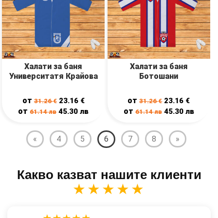
Халати за баня
Халати за баня
Университатя Крайова
Ботошани
от
от
23.16
€
23.16
€
31.26
€
31.26
€
от
от
45.30
лв
45.30
лв
61.14
лв
61.14
лв
«
4
5
6
7
8
»
Какво казват нашите клиенти
★★★★★