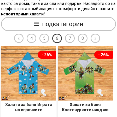
както за дома, така и за спа или подарък. Насладете се на
перфектната комбинация от комфорт и дизайн с нашите
неповторими халати!
подкатегории
«
4
5
6
7
8
»
- 26%
- 26%
Халати за баня Играта
Халати за баня
на играчките
Костенурките нинджа