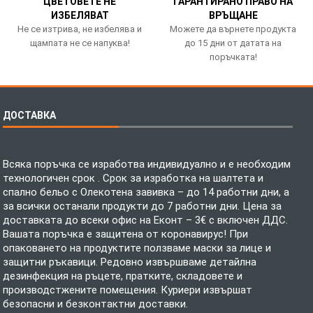
ЦВЕТОВЕТЕ НЕ
ГАРАНТИРАНО ПРАВО НА
ИЗБЕЛЯВАТ
ВРЪЩАНЕ
Не се изтрива, не избелява и
Можете да върнете продукта
щампата не се напуква!
до 15 дни от датата на
поръчката!
ДОСТАВКА
Всяка поръчка се изработва индивидуално и е необходим
технологичен срок . Срок за изработка на шалтета и
спално бельо с Олекотена завивка – до 14 работни дни, а
за всички останали продукти до 7 работни дни. Цена за
доставката до всеки офис на Еконт – 3€ с включен ДДС.
Вашата поръчка е защитена от коронавирус! При
опаковането на продуктите ползваме маски за лице и
защитни ръкавици. Редовно извършваме детайлна
дезинфекция на ръцете, пратките, складовете и
производстжените помещения. Куриери извършат
безопасни и безконтактни доставки.