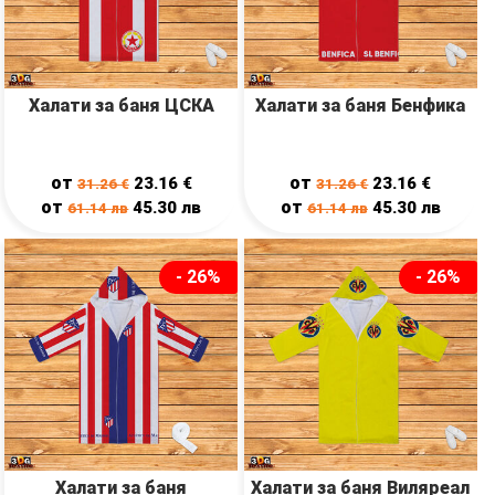
Халати за баня ЦСКА
Халати за баня Бенфика
от
от
23.16
€
23.16
€
31.26
€
31.26
€
от
от
45.30
лв
45.30
лв
61.14
лв
61.14
лв
- 26%
- 26%
Халати за баня
Халати за баня Виляреал