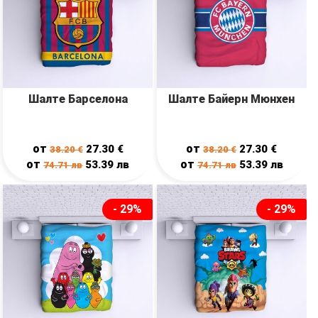
Шалте Барселона
Шалте Байерн Мюнхен
от
от
27.30
€
27.30
€
38.20
€
38.20
€
от
от
53.39
лв
53.39
лв
74.71
лв
74.71
лв
- 29%
- 29%