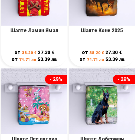
Шалте Ламин Ямал
Шалте Коне 2025
от
от
27.30
€
27.30
€
38.20
€
38.20
€
от
от
53.39
лв
53.39
лв
74.71
лв
74.71
лв
- 29%
- 29%
Шалте Пес патрул
Шалте Доберман