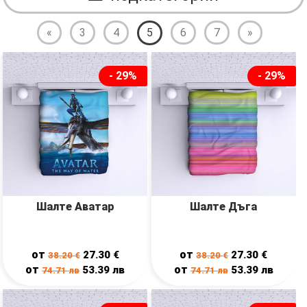
«
3
4
5
6
7
»
- 29%
- 29%
Шалте Аватар
Шалте Дъга
от
от
27.30
€
27.30
€
38.20
€
38.20
€
от
от
53.39
лв
53.39
лв
74.71
лв
74.71
лв