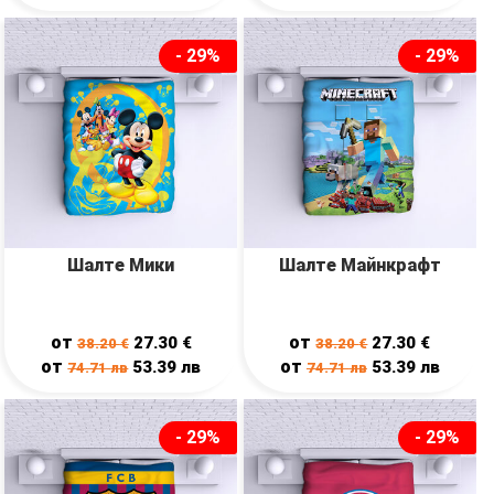
- 29%
- 29%
Шалте Мики
Шалте Майнкрафт
от
от
27.30
€
27.30
€
38.20
€
38.20
€
от
от
53.39
лв
53.39
лв
74.71
лв
74.71
лв
- 29%
- 29%