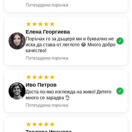
Потвърдена поръчка
★★★★★
Елена Георгиева
Поръчах го за дъщеря ми и буквално не
✓
иска да става от леглото 😂 Много добро
качество!
Потвърдена поръчка
★★★★★
Иво Петров
✓
Доста по-яко изглежда на живо! Детето
много се зарадва 👌
Потвърдена поръчка
★★★★★
Теодора Иванова