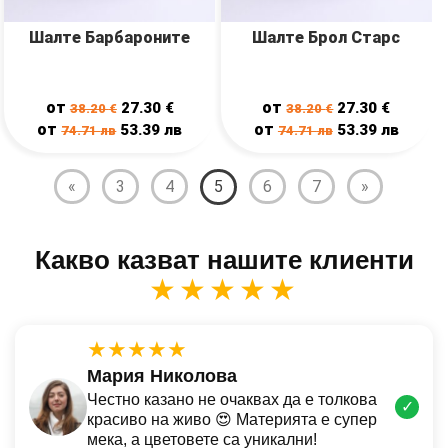
Шалте Барбароните
Шалте Брол Старс
от
от
27.30
€
27.30
€
38.20
€
38.20
€
от
от
53.39
лв
53.39
лв
74.71
лв
74.71
лв
«
3
4
5
6
7
»
Какво казват нашите клиенти
★★★★★
★★★★★
Мария Николова
Честно казано не очаквах да е толкова
✓
красиво на живо 😍 Материята е супер
мека, а цветовете са уникални!