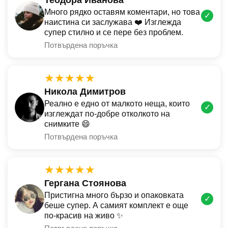
Много рядко оставям коментари, но това
✓
наистина си заслужава ❤️ Изглежда
супер стилно и се пере без проблем.
Потвърдена поръчка
★★★★★
Никола Димитров
Реално е едно от малкото неща, които
✓
изглеждат по-добре отколкото на
снимките 😄
Потвърдена поръчка
★★★★★
Гергана Стоянова
Пристигна много бързо и опаковката
✓
беше супер. А самият комплект е още
по-красив на живо ✨