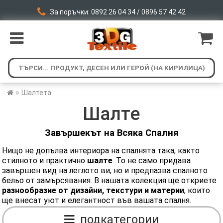
За поръчки: 0892 26 04 34 / 0896 57 42 42
»
Шалтета
Шалте
Завършекът на Всяка Спалня
Нищо не допълва интериора на спалнята така, както
стилното и практично
шалте
. То не само придава
завършен вид на леглото ви, но и предпазва спалното
бельо от замърсявания. В нашата колекция ще откриете
разнообразие от дизайни, текстури и материи
, които
ще внесат уют и елегантност във вашата спалня.
подкатегории