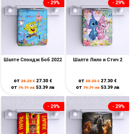
- 29%
- 29%
Шалте Спондж Боб 2022
Шалте Лило и Стич 2
от
от
27.30
€
27.30
€
38.20
€
38.20
€
от
от
53.39
лв
53.39
лв
74.71
лв
74.71
лв
- 29%
- 29%