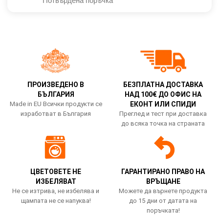
Потвърдена поръчка
ПРОИЗВЕДЕНО В
БЕЗПЛАТНА ДОСТАВКА
БЪЛГАРИЯ
НАД 100€ ДО ОФИС НА
Made in EU Всички продукти се
ЕКОНТ ИЛИ СПИДИ
изработват в България
Преглед и тест при доставка
до всяка точка на страната
ЦВЕТОВЕТЕ НЕ
ГАРАНТИРАНО ПРАВО НА
ИЗБЕЛЯВАТ
ВРЪЩАНЕ
Не се изтрива, не избелява и
Можете да върнете продукта
щампата не се напуква!
до 15 дни от датата на
поръчката!