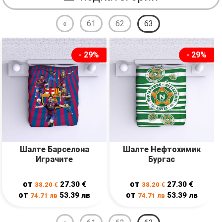
«
61
62
63
- 29%
- 29%
Шалте Барселона
Шалте Нефтохимик
Играчите
Бургас
от
от
27.30
€
27.30
€
38.20
€
38.20
€
от
от
53.39
лв
53.39
лв
74.71
лв
74.71
лв