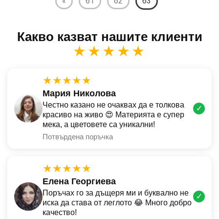
«
61
62
63
Какво казват нашите клиенти
★★★★★
★★★★★
Мария Николова
Честно казано не очаквах да е толкова
✓
красиво на живо 😍 Материята е супер
мека, а цветовете са уникални!
Потвърдена поръчка
★★★★★
Елена Георгиева
Поръчах го за дъщеря ми и буквално не
✓
иска да става от леглото 😂 Много добро
качество!