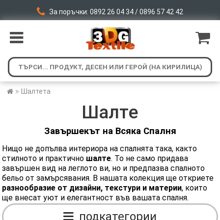
За поръчки: 0892 26 04 34 / 0896 57 42 42
»
Шалтета
Шалте
Завършекът на Всяка Спалня
Нищо не допълва интериора на спалнята така, както
стилното и практично
шалте
. То не само придава
завършен вид на леглото ви, но и предпазва спалното
бельо от замърсявания. В нашата колекция ще откриете
разнообразие от дизайни, текстури и материи
, които
ще внесат уют и елегантност във вашата спалня.
подкатегории