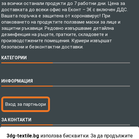
за всички останали продукти до 7 работни дни. Цена за
доставката до всеки офис на Еконт – 3€ с включен ДДС.
Вашата поръчка е защитена от коронавирус! При
опаковането на продуктите ползваме маски за лице и
защитни ръкавици. Редовно извършваме детайлна
дезинфекция на ръцете, пратките, складовете и
производстжените помещения. Куриери извършат
безопасни и безконтактни доставки.
КАТЕГОРИИ
Спално бельо
ИНФОРМАЦИЯ
Бебешки спални комплекти
Шалтета
Тениски с пълноцветен печат
Технология на печатане
Вход за партньори
Хавлиени кърпи
Файлове за печат
Халати
Доставка
ЗА КОНТАКТИ
Пончо за водни спортове
Как да поръчам?
Микрофибърни Плажни Кърпи
Ценообразуване
3dg-textile.bg
използва бисквитки. За да продължите
Микрофибърни Велурени Кърпи
С какво сме различни?
Телефон:
0892 26 04 34 / 0896 57 42 42