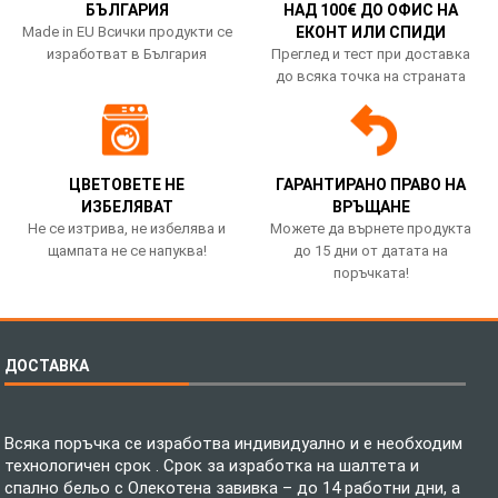
БЪЛГАРИЯ
НАД 100€ ДО ОФИС НА
Made in EU Всички продукти се
ЕКОНТ ИЛИ СПИДИ
изработват в България
Преглед и тест при доставка
до всяка точка на страната
ЦВЕТОВЕТЕ НЕ
ГАРАНТИРАНО ПРАВО НА
ИЗБЕЛЯВАТ
ВРЪЩАНЕ
Не се изтрива, не избелява и
Можете да върнете продукта
щампата не се напуква!
до 15 дни от датата на
поръчката!
ДОСТАВКА
Всяка поръчка се изработва индивидуално и е необходим
технологичен срок . Срок за изработка на шалтета и
спално бельо с Олекотена завивка – до 14 работни дни, а