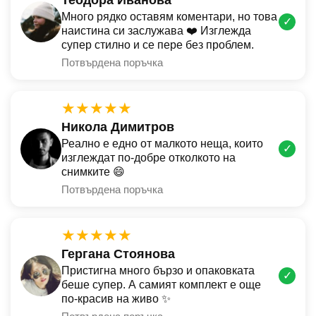
Много рядко оставям коментари, но това
✓
наистина си заслужава ❤️ Изглежда
супер стилно и се пере без проблем.
Потвърдена поръчка
★★★★★
Никола Димитров
Реално е едно от малкото неща, които
✓
изглеждат по-добре отколкото на
снимките 😄
Потвърдена поръчка
★★★★★
Гергана Стоянова
Пристигна много бързо и опаковката
✓
беше супер. А самият комплект е още
по-красив на живо ✨