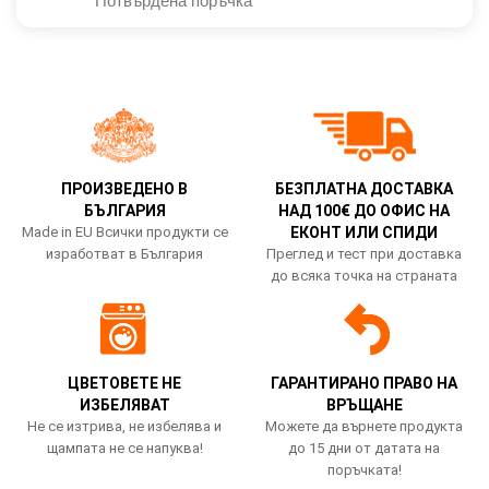
Потвърдена поръчка
ПРОИЗВЕДЕНО В
БЕЗПЛАТНА ДОСТАВКА
БЪЛГАРИЯ
НАД 100€ ДО ОФИС НА
Made in EU Всички продукти се
ЕКОНТ ИЛИ СПИДИ
изработват в България
Преглед и тест при доставка
до всяка точка на страната
ЦВЕТОВЕТЕ НЕ
ГАРАНТИРАНО ПРАВО НА
ИЗБЕЛЯВАТ
ВРЪЩАНЕ
Не се изтрива, не избелява и
Можете да върнете продукта
щампата не се напуква!
до 15 дни от датата на
поръчката!