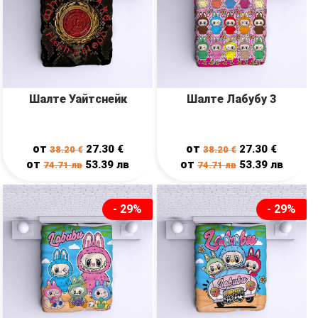
Шалте Уайтснейк
Шалте Лабубу 3
от
от
27.30
€
27.30
€
38.20
€
38.20
€
от
от
53.39
лв
53.39
лв
74.71
лв
74.71
лв
- 29%
- 29%