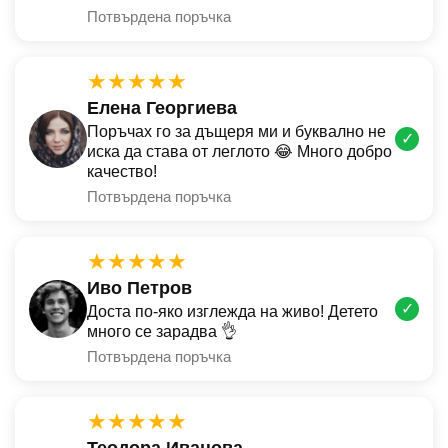
Потвърдена поръчка
★★★★★
Елена Георгиева
Поръчах го за дъщеря ми и буквално не
✓
иска да става от леглото 😂 Много добро
качество!
Потвърдена поръчка
★★★★★
Иво Петров
✓
Доста по-яко изглежда на живо! Детето
много се зарадва 👌
Потвърдена поръчка
★★★★★
Теодора Иванова