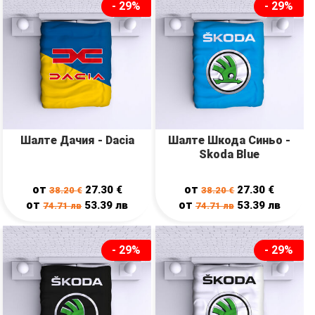
- 29%
- 29%
Шалте Дачия - Dacia
Шалте Шкода Синьо -
Skoda Blue
от
от
27.30
€
27.30
€
38.20
€
38.20
€
от
от
53.39
лв
53.39
лв
74.71
лв
74.71
лв
- 29%
- 29%