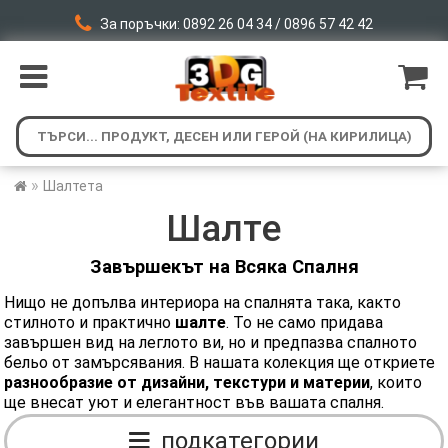
За поръчки: 0892 26 04 34 / 0896 57 42 42
»
Шалтета
Шалте
Завършекът на Всяка Спалня
Нищо не допълва интериора на спалнята така, както
стилното и практично
шалте
. То не само придава
завършен вид на леглото ви, но и предпазва спалното
бельо от замърсявания. В нашата колекция ще откриете
разнообразие от дизайни, текстури и материи
, които
ще внесат уют и елегантност във вашата спалня.
подкатегории