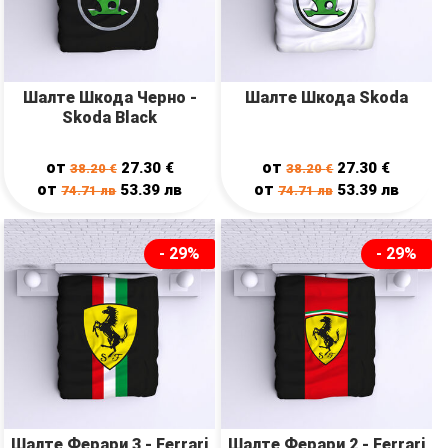
Шалте Шкода Черно -
Шалте Шкода Skoda
Skoda Black
от
от
27.30
€
27.30
€
38.20
€
38.20
€
от
от
53.39
лв
53.39
лв
74.71
лв
74.71
лв
- 29%
- 29%
Шалте Ферари 3 - Ferrari
Шалте Ферари 2 - Ferrari