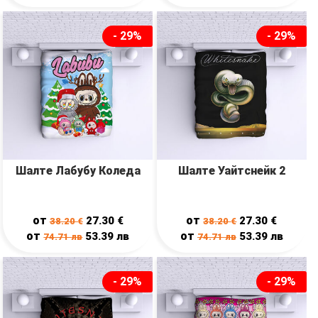
- 29%
- 29%
Шалте Лабубу Коледа
Шалте Уайтснейк 2
от
от
27.30
€
27.30
€
38.20
€
38.20
€
от
от
53.39
лв
53.39
лв
74.71
лв
74.71
лв
- 29%
- 29%