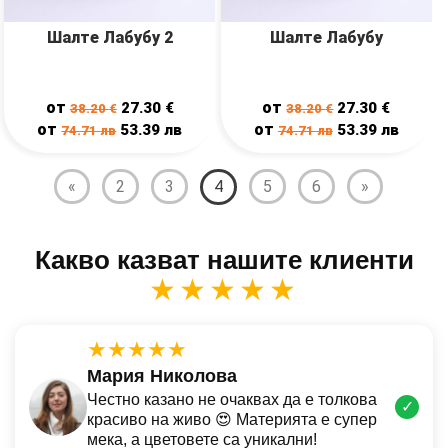
Шалте Лабубу 2
Шалте Лабубу
от
от
27.30
€
27.30
€
38.20
€
38.20
€
от
от
53.39
лв
53.39
лв
74.71
лв
74.71
лв
«
2
3
4
5
6
»
Какво казват нашите клиенти
★★★★★
★★★★★
Мария Николова
Честно казано не очаквах да е толкова
✓
красиво на живо 😍 Материята е супер
мека, а цветовете са уникални!