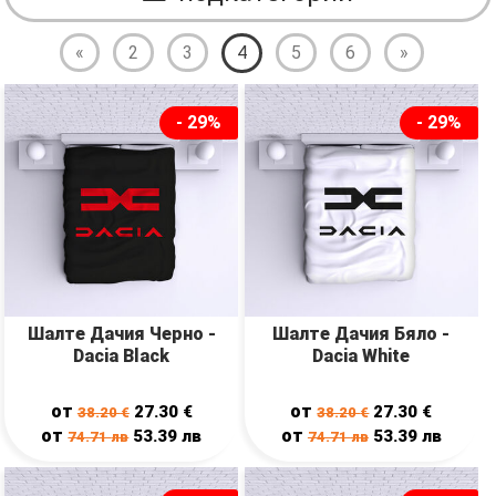
«
2
3
4
5
6
»
- 29%
- 29%
Шалте Дачия Черно -
Шалте Дачия Бяло -
Dacia Black
Dacia White
от
от
27.30
€
27.30
€
38.20
€
38.20
€
от
от
53.39
лв
53.39
лв
74.71
лв
74.71
лв