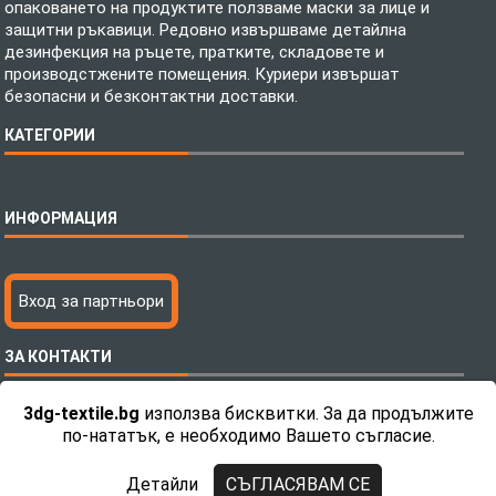
опаковането на продуктите ползваме маски за лице и
защитни ръкавици. Редовно извършваме детайлна
дезинфекция на ръцете, пратките, складовете и
производстжените помещения. Куриери извършат
безопасни и безконтактни доставки.
КАТЕГОРИИ
Спално бельо
ИНФОРМАЦИЯ
Бебешки спални комплекти
Шалтета
Тениски с пълноцветен печат
Технология на печатане
Вход за партньори
Хавлиени кърпи
Файлове за печат
Халати
Доставка
ЗА КОНТАКТИ
Пончо за водни спортове
Как да поръчам?
Микрофибърни Плажни Кърпи
Ценообразуване
3dg-textile.bg
използва бисквитки. За да продължите
Микрофибърни Велурени Кърпи
С какво сме различни?
Телефон:
0892 26 04 34 / 0896 57 42 42
по-нататък, е необходимо Вашето съгласие.
Детски пончота
Контакти
Тениски
Общи Условия
Детайли
СЪГЛАСЯВАМ СЕ
Завеси