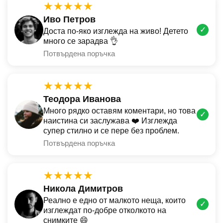
★★★★★
Иво Петров
✓
Доста по-яко изглежда на живо! Детето
много се зарадва 👌
Потвърдена поръчка
★★★★★
Теодора Иванова
Много рядко оставям коментари, но това
✓
наистина си заслужава ❤️ Изглежда
супер стилно и се пере без проблем.
Потвърдена поръчка
★★★★★
Никола Димитров
Реално е едно от малкото неща, които
✓
изглеждат по-добре отколкото на
снимките 😄