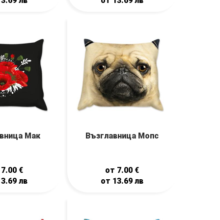
13.69
лв
от
13.69
лв
вница Мак
Възглавница Мопс
т
7.00
€
от
7.00
€
13.69
лв
от
13.69
лв