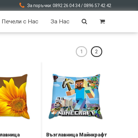
За поръчки: 0892 26 04 34 / 0896 57 42 42
Печели с Нас
За Нас
1
2
лавница
Възглавница Майнкрафт