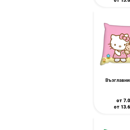
от
13.
Възглавни
от
7.
от
13.