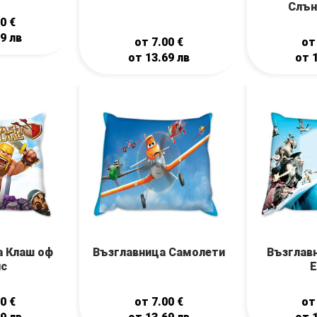
Слън
00
€
69
лв
от
7.00
€
о
от
13.69
лв
от
а Клаш оф
Възглавница Самолети
Възглав
нс
Е
00
€
от
7.00
€
о