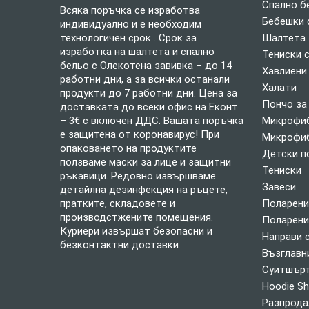
Спално б
Всяка поръчка се изработва
Бебешки 
индивидуално и е необходим
технологичен срок . Срок за
Шалтета
изработка на шалтета и спално
Тениски 
бельо с Олекотена завивка – до 14
Хавлиени
работни дни, а за всички останали
Халати
продукти до 7 работни дни. Цена за
Пончо за
доставката до всеки офис на Еконт
– 3€ с включен ДДС. Вашата поръчка
Микрофиб
е защитена от коронавирус! При
Микрофиб
опаковането на продуктите
Детски п
ползваме маски за лице и защитни
Тениски
ръкавици. Редовно извършваме
Завеси
детайлна дезинфекция на ръцете,
пратките, складовете и
Поларени
производстжените помещения.
Поларени
Куриери извършат безопасни и
Направи 
безконтактни доставки.
Възглавн
Суитшърт
Hoodie Sh
Разпрод