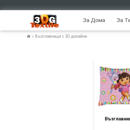
За Дома
За Т
»
Възглавници с 3D дизайни
Възглавни