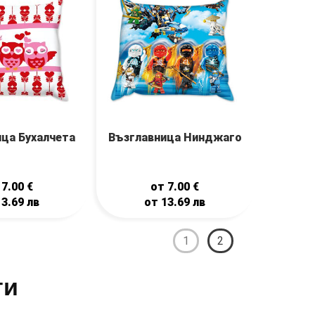
ца Бухалчета
Възглавница Нинджаго
т
7.00
€
от
7.00
€
13.69
лв
от
13.69
лв
1
2
ти