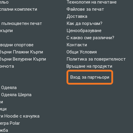
ельо
Технология на печатане
спални комплекти
Файлове за печат
Доставка
с пълноцветен печат
Как да поръчам?
 кърпи
Ценообразуване
С какво сме различни?
 водни спортове
Контакти
ърни Плажни Кърпи
Общи Условия
ърни Велурени Кърпи
Политика за поверителност
ончота
Връщане на продукти
Вход за партньори
 Одеяла
 Одеяла Шерпа
си
ици
и Hoodie с качулка
erpa Polar
ажба