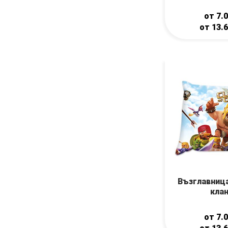
от
7.
от
13.
Възглавниц
кла
от
7.