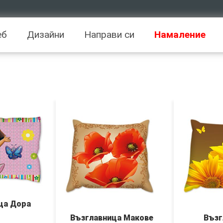
еб
Дизайни
Направи си
Намаление
ца Дора
Възглавница Макове
Възг