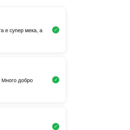
✓
а е супер мека, а
✓
 Много добро
✓