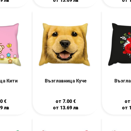
69
лв
от
13.69
лв
от
ца Кити
Възглавница Куче
Възгла
00
€
от
7.00
€
о
69
лв
от
13.69
лв
от