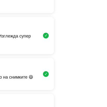
✓
 Изглежда супер
✓
о на снимките 😄