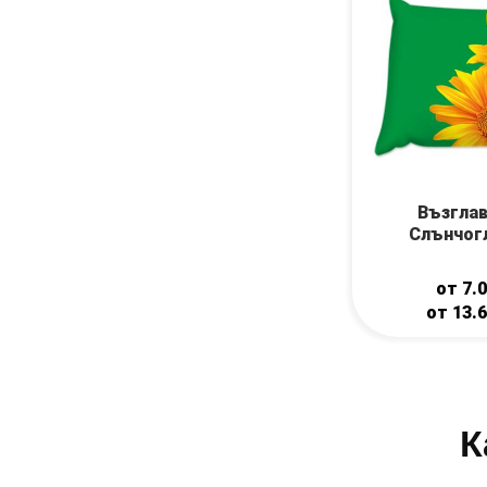
Възгла
Слънчог
от
7.
от
13.
К