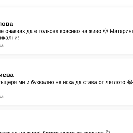
лова
не очаквах да е толкова красиво на живо 😍 Материят
никални!
ка
иева
дъщеря ми и буквално не иска да става от леглото 
ка