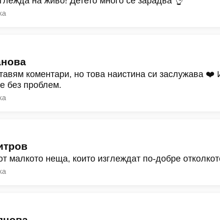
зглежда на живо! Детето много се зарадва 👌
ка
анова
тавям коментари, но това наистина си заслужава ❤️
ре без проблем.
ка
итров
от малкото неща, които изглеждат по-добре отколкот
ка
янова