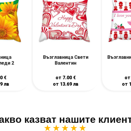
вница
Възглавница Свети
Възглавни
леди 2
Валентин
00
€
от
7.00
€
о
69
лв
от
13.69
лв
от
акво казват нашите клиен
★★★★★