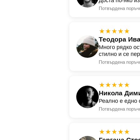
Доста по-яко и
Потвърдена поръч
★★★★★
Теодора Ив
Много рядко ос
стилно и се пе
Потвърдена поръч
★★★★★
Никола Дим
Реално е едно 
Потвърдена поръч
★★★★★
Гергана Сто