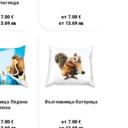
чогледи
т
7.00
€
от
7.00
€
13.69
лв
от
13.69
лв
ница Ледена
Възглавница Катерица
поха
т
7.00
€
от
7.00
€