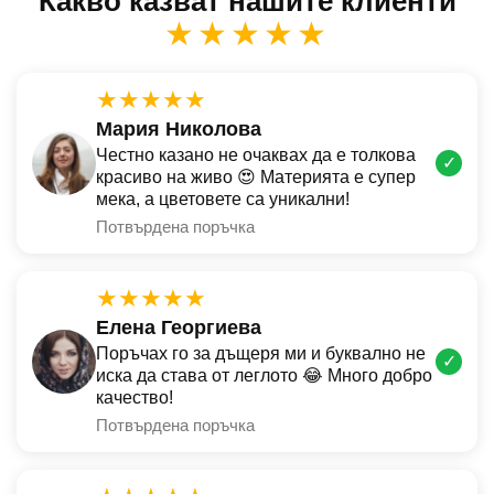
Какво казват нашите клиенти
★★★★★
★★★★★
Мария Николова
Честно казано не очаквах да е толкова
✓
красиво на живо 😍 Материята е супер
мека, а цветовете са уникални!
Потвърдена поръчка
★★★★★
Елена Георгиева
Поръчах го за дъщеря ми и буквално не
✓
иска да става от леглото 😂 Много добро
качество!
Потвърдена поръчка