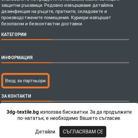
защитни ръкавици. Редовно извършваме детайлна
дезинфекция на ръцете, пратките, складовете и
производстжените помещения. Куриери извършат
безопасни и безконтактни доставки.
КАТЕГОРИИ
Спално бельо
ИНФОРМАЦИЯ
Бебешки спални комплекти
Шалтета
Тениски с пълноцветен печат
Технология на печатане
Вход за партньори
Хавлиени кърпи
Файлове за печат
Халати
Доставка
ЗА КОНТАКТИ
Пончо за водни спортове
Как да поръчам?
Микрофибърни Плажни Кърпи
Ценообразуване
3dg-textile.bg
използва бисквитки. За да продължите
Микрофибърни Велурени Кърпи
С какво сме различни?
Телефон:
0892 26 04 34 / 0896 57 42 42
по-нататък, е необходимо Вашето съгласие.
Детски пончота
Контакти
Тениски
Общи Условия
Детайли
СЪГЛАСЯВАМ СЕ
Завеси
Политика за поверителност