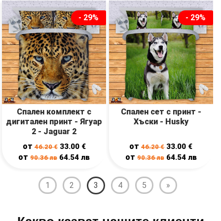
- 29%
- 29%
Спален комплект с
Спален сет с принт -
дигитален принт - Ягуар
Хъски - Husky
2 - Jaguar 2
от
от
33.00
€
33.00
€
46.20
€
46.20
€
от
от
64.54
лв
64.54
лв
90.36
лв
90.36
лв
1
2
3
4
5
»