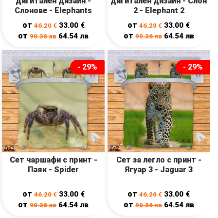
дигитален дизайн -
дигитален дизайн - Слон
Слонове - Elephants
2 - Elephant 2
от
от
33.00
€
33.00
€
46.20
€
46.20
€
от
от
64.54
лв
64.54
лв
90.36
лв
90.36
лв
- 29%
- 29%
Сет чаршафи с принт -
Сет за легло с принт -
Паяк - Spider
Ягуар 3 - Jaguar 3
от
от
33.00
€
33.00
€
46.20
€
46.20
€
от
от
64.54
лв
64.54
лв
90.36
лв
90.36
лв