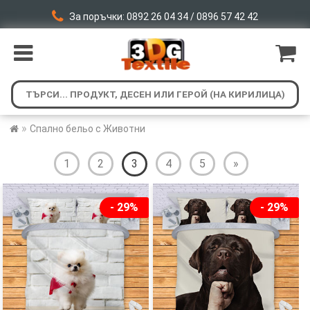
За поръчки: 0892 26 04 34 / 0896 57 42 42
»
Спално бельо с Животни
1
2
3
4
5
»
- 29%
- 29%