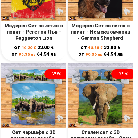
Модерен Сет за легло с
Модерен Сет за легло с
принт - Регетон Лъв -
принт - Немска овчарка
Reggaeton Lion
- German Shepherd
от
от
33.00
€
33.00
€
46.20
€
46.20
€
от
от
64.54
лв
64.54
лв
90.36
лв
90.36
лв
- 29%
- 29%
Сет чаршафи с 3D
Спален сет с 3D