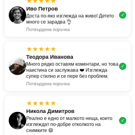
★★★★★
Иво Петров
✓
Доста по-яко изглежда на живо! Детето
много се зарадва 👌
Потвърдена поръчка
★★★★★
Теодора Иванова
Много рядко оставям коментари, но това
✓
наистина си заслужава ❤️ Изглежда
супер стилно и се пере без проблем.
Потвърдена поръчка
★★★★★
Никола Димитров
Реално е едно от малкото неща, които
✓
изглеждат по-добре отколкото на
снимките 😄