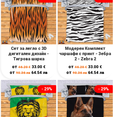
Сет за легло с 3D
Модерен Комплект
дигитален дизайн -
чаршафи с принт - Зебра
Тигрова шарка
2 - Zebra 2
от
от
33.00
€
33.00
€
46.20
€
46.20
€
от
от
64.54
лв
64.54
лв
90.36
лв
90.36
лв
- 29%
- 29%