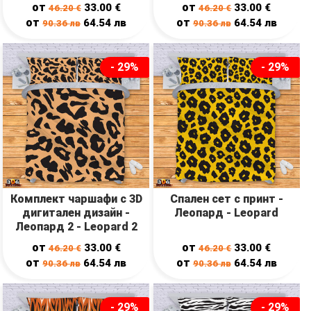
Leopard
от
от
33.00
€
33.00
€
46.20
€
46.20
€
от
от
64.54
лв
64.54
лв
90.36
лв
90.36
лв
- 29%
- 29%
Комплект чаршафи с 3D
Спален сет с принт -
дигитален дизайн -
Леопард - Leopard
Леопард 2 - Leopard 2
от
от
33.00
€
33.00
€
46.20
€
46.20
€
от
от
64.54
лв
64.54
лв
90.36
лв
90.36
лв
- 29%
- 29%