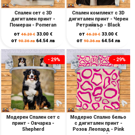
Спален сет с 3D
Спален комплект с 3D
дигитален принт -
дигитален принт - Черен
Померан - Pomeran
Ретрийвър - Black
Retriever
от
от
33.00
€
33.00
€
46.20
€
46.20
€
от
от
64.54
лв
64.54
лв
90.36
лв
90.36
лв
- 29%
- 29%
Модерен Спален сет с
Модерно Спално бельо
принт - Овчарка -
с дигитален принт -
Shepherd
Розов Леопард - Pink