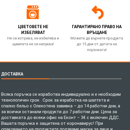
ЦВЕТОВЕТЕ НЕ
ГАРАНТИРАНО ПРАВО НА
ИЗБЕЛЯВАТ
ВРЪЩАНЕ
Не се изтрива, не избелява и
Можете да върнете продукта
щампата не се напуква!
до 15 дни от датата на
поръчката!
ДОСТАВКА
Всяка поръчка се изработва индивидуално и е необходим
технологичен срок . Срок за изработка на шалтета и
спално бельо с Олекотена завивка – до 14 работни дни, а
за всички останали продукти до 7 работни дни. Цена за
доставката до всеки офис на Еконт – 3€ с включен ДДС.
Вашата поръчка е защитена от коронавирус! При
опаковането на продуктите ползваме маски за лице и