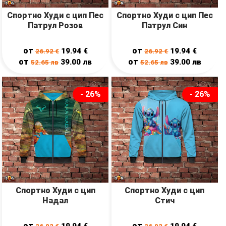
Спортно Худи с цип Пес
Спортно Худи с цип Пес
Патрул Розов
Патрул Син
от
от
19.94
€
19.94
€
26.92
€
26.92
€
от
от
39.00
лв
39.00
лв
52.65
лв
52.65
лв
- 26%
- 26%
Спортно Худи с цип
Спортно Худи с цип
Надал
Стич
от
от
19.94
€
19.94
€