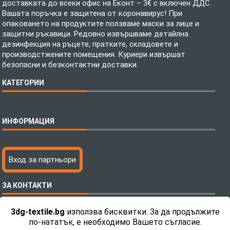
доставката до всеки офис на Еконт – 3€ с включен ДДС.
Вашата поръчка е защитена от коронавирус! При
опаковането на продуктите ползваме маски за лице и
защитни ръкавици. Редовно извършваме детайлна
дезинфекция на ръцете, пратките, складовете и
производстжените помещения. Куриери извършат
безопасни и безконтактни доставки.
КАТЕГОРИИ
Спално бельо
ИНФОРМАЦИЯ
Бебешки спални комплекти
Шалтета
Тениски с пълноцветен печат
Технология на печатане
Вход за партньори
Хавлиени кърпи
Файлове за печат
Халати
Доставка
ЗА КОНТАКТИ
Пончо за водни спортове
Как да поръчам?
Микрофибърни Плажни Кърпи
Ценообразуване
3dg-textile.bg
използва бисквитки. За да продължите
Микрофибърни Велурени Кърпи
С какво сме различни?
Телефон:
0892 26 04 34 / 0896 57 42 42
по-нататък, е необходимо Вашето съгласие.
Детски пончота
Контакти