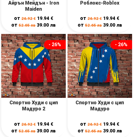
Айрън Мейдън - Iron
Роблокс-Roblox
Maiden
от
от
19.94
€
19.94
€
26.92
€
26.92
€
от
от
39.00
лв
39.00
лв
52.65
лв
52.65
лв
- 26%
- 26%
Спортно Худи с цип
Спортно Худи с цип
Мадуро 2
Мадуро
от
от
19.94
€
19.94
€
26.92
€
26.92
€
от
от
39.00
лв
39.00
лв
52.65
лв
52.65
лв