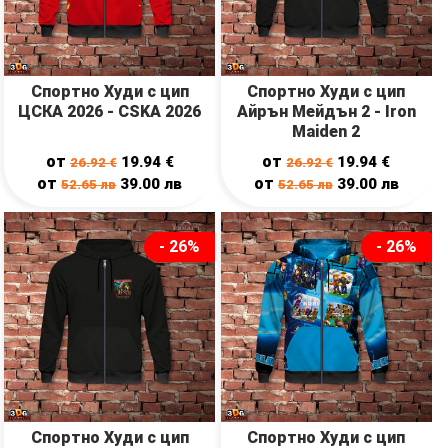
Спортно Худи с цип
Спортно Худи с цип
ЦСКА 2026 - CSKA 2026
Айрън Мейдън 2 - Iron
Maiden 2
от
от
19.94
€
19.94
€
26.92
€
26.92
€
от
от
39.00
лв
39.00
лв
52.65
лв
52.65
лв
- 26%
- 26%
Спортно Худи с цип
Спортно Худи с цип