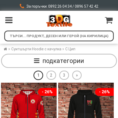
За поръчки: 0892 26 04 34 / 0896 57 42 42
»
»
Суитшърти Hoodie с качулка
С Цип
подкатегории
1
2
3
»
- 26%
- 26%