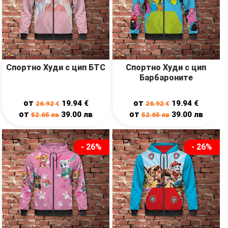
Спортно Худи с цип БТС
Спортно Худи с цип
Барбароните
от
от
19.94
€
19.94
€
26.92
€
26.92
€
от
от
39.00
лв
39.00
лв
52.65
лв
52.65
лв
- 26%
- 26%