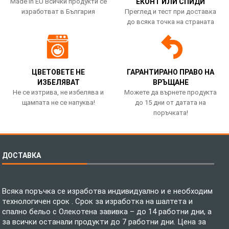
Made in EU Всички продукти се
ЕКОНТ ИЛИ СПИДИ
изработват в България
Преглед и тест при доставка
до всяка точка на страната
ЦВЕТОВЕТЕ НЕ
ГАРАНТИРАНО ПРАВО НА
ИЗБЕЛЯВАТ
ВРЪЩАНЕ
Не се изтрива, не избелява и
Можете да върнете продукта
щампата не се напуква!
до 15 дни от датата на
поръчката!
ДОСТАВКА
Всяка поръчка се изработва индивидуално и е необходим
технологичен срок . Срок за изработка на шалтета и
спално бельо с Олекотена завивка – до 14 работни дни, а
за всички останали продукти до 7 работни дни. Цена за