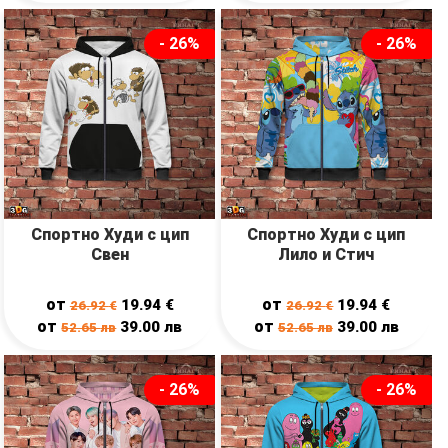
- 26%
- 26%
Спортно Худи с цип
Спортно Худи с цип
Свен
Лило и Стич
от
от
19.94
€
19.94
€
26.92
€
26.92
€
от
от
39.00
лв
39.00
лв
52.65
лв
52.65
лв
- 26%
- 26%