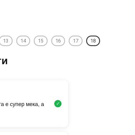
13
14
15
16
17
18
ти
✓
а е супер мека, а