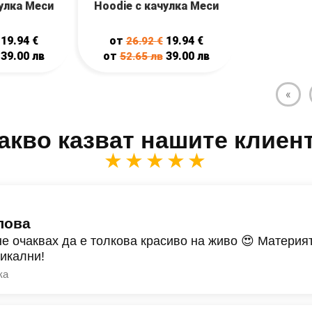
чулка Меси
Hoodie с качулка Меси
19.94
€
от
19.94
€
26.92
€
39.00
лв
от
39.00
лв
52.65
лв
«
акво казват нашите клиен
★★★★★
лова
не очаквах да е толкова красиво на живо 😍 Материят
никални!
ка