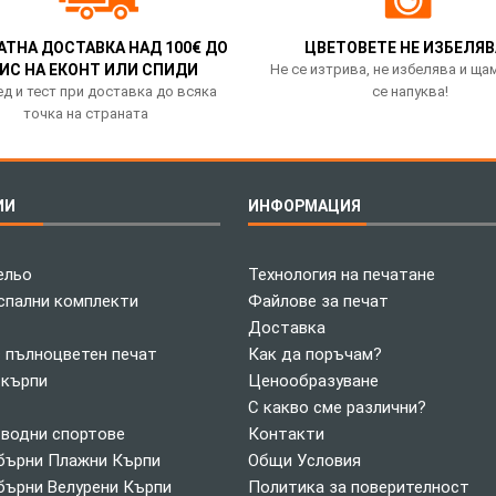
АТНА ДОСТАВКА НАД 100€ ДО
ЦВЕТОВЕТЕ НЕ ИЗБЕЛЯВ
ИС НА ЕКОНТ ИЛИ СПИДИ
Не се изтрива, не избелява и ща
д и тест при доставка до всяка
се напуква!
точка на страната
ИИ
ИНФОРМАЦИЯ
ельо
Технология на печатане
спални комплекти
Файлове за печат
Доставка
с пълноцветен печат
Как да поръчам?
 кърпи
Ценообразуване
С какво сме различни?
 водни спортове
Контакти
ърни Плажни Кърпи
Общи Условия
ърни Велурени Кърпи
Политика за поверителност