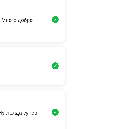
✓
 Много добро
✓
✓
 Изглежда супер