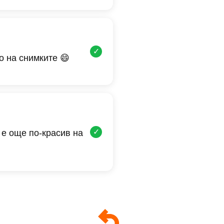
✓
о на снимките 😄
✓
 е още по-красив на