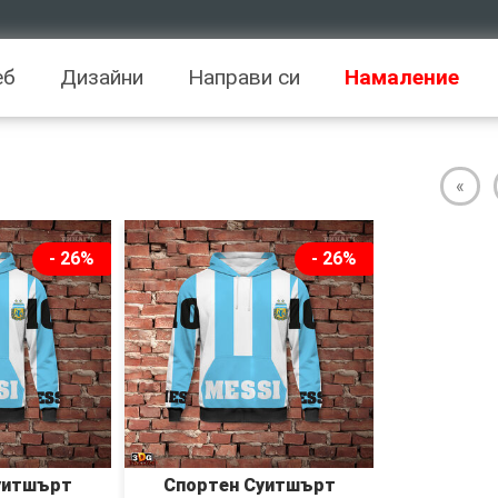
еб
Дизайни
Направи си
Намаление
«
- 26%
- 26%
уитшърт
Спортен Суитшърт