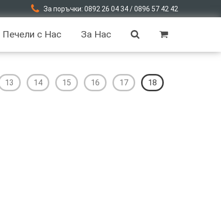
За поръчки: 0892 26 04 34 / 0896 57 42 42
Печели с Нас
За Нас
13
14
15
16
17
18