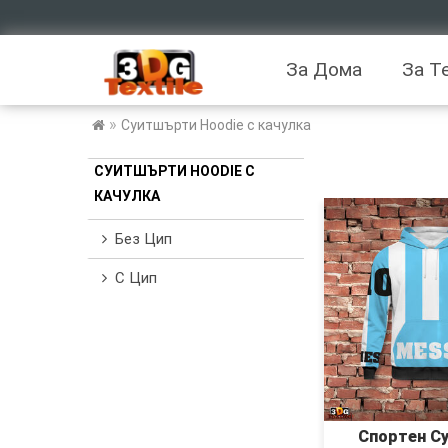
За Дома
За Т
»
Суитшърти Hoodie с качулка
СУИТШЪРТИ HOODIE С
КАЧУЛКА
Без Цип
С Цип
Спортен С