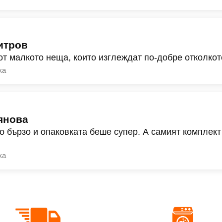
итров
от малкото неща, които изглеждат по-добре отколкот
ка
янова
о бързо и опаковката беше супер. А самият комплект
ка