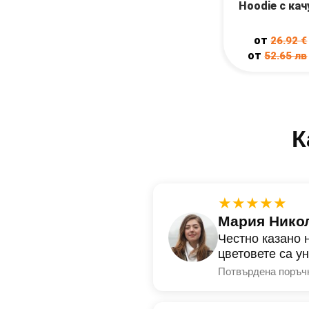
Hoodie с ка
от
26.92
€
от
52.65
лв
К
★★★★★
Мария Нико
Честно казано 
цветовете са у
Потвърдена поръч