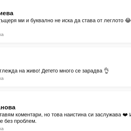
иева
дъщеря ми и буквално не иска да става от леглото 
ка
зглежда на живо! Детето много се зарадва 👌
ка
анова
тавям коментари, но това наистина си заслужава ❤️
ре без проблем.
ка