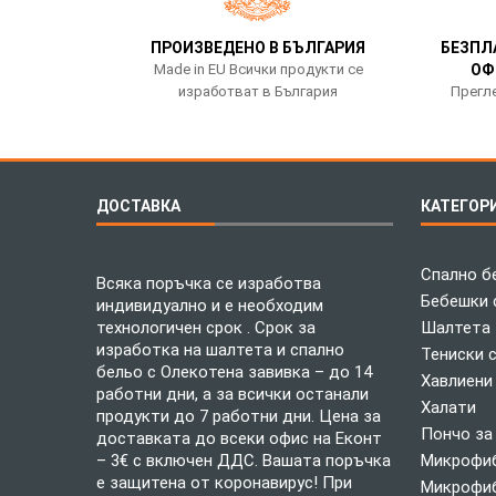
ПРОИЗВЕДЕНО В БЪЛГАРИЯ
БЕЗПЛ
Made in EU Всички продукти се
ОФ
изработват в България
Прегле
ДОСТАВКА
КАТЕГОР
Спално б
Всяка поръчка се изработва
Бебешки 
индивидуално и е необходим
технологичен срок . Срок за
Шалтета
изработка на шалтета и спално
Тениски 
бельо с Олекотена завивка – до 14
Хавлиени
работни дни, а за всички останали
Халати
продукти до 7 работни дни. Цена за
Пончо за
доставката до всеки офис на Еконт
– 3€ с включен ДДС. Вашата поръчка
Микрофиб
е защитена от коронавирус! При
Микрофиб