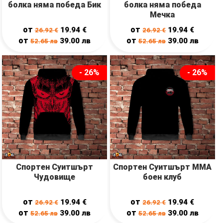
болка няма победа Бик
болка няма победа
Мечка
от
от
19.94
€
19.94
€
26.92
€
26.92
€
от
от
39.00
лв
39.00
лв
52.65
лв
52.65
лв
- 26%
- 26%
Спортен Суитшърт
Спортен Суитшърт ММА
Чудовище
боен клуб
от
от
19.94
€
19.94
€
26.92
€
26.92
€
от
от
39.00
лв
39.00
лв
52.65
лв
52.65
лв