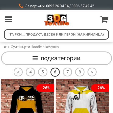
За поръчки: 0892 26 04 34 / 0896 57 42 42
»
Суитшърти Hoodie с качулка
подкатегории
«
4
5
6
7
8
»
- 26%
- 26%