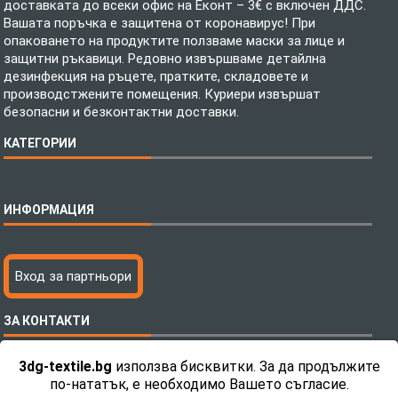
доставката до всеки офис на Еконт – 3€ с включен ДДС.
Вашата поръчка е защитена от коронавирус! При
опаковането на продуктите ползваме маски за лице и
защитни ръкавици. Редовно извършваме детайлна
дезинфекция на ръцете, пратките, складовете и
производстжените помещения. Куриери извършат
безопасни и безконтактни доставки.
КАТЕГОРИИ
Спално бельо
ИНФОРМАЦИЯ
Бебешки спални комплекти
Шалтета
Тениски с пълноцветен печат
Технология на печатане
Вход за партньори
Хавлиени кърпи
Файлове за печат
Халати
Доставка
ЗА КОНТАКТИ
Пончо за водни спортове
Как да поръчам?
Микрофибърни Плажни Кърпи
Ценообразуване
3dg-textile.bg
използва бисквитки. За да продължите
Микрофибърни Велурени Кърпи
С какво сме различни?
Телефон:
0892 26 04 34 / 0896 57 42 42
по-нататък, е необходимо Вашето съгласие.
Детски пончота
Контакти