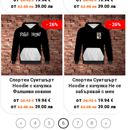
26.92
€
26.92
€
от
от
39.00
лв
39.00
лв
52.65
лв
52.65
лв
- 26%
- 26%
Спортен Суитшърт
Спортен Суитшърт
Hoodie с качулка
Hoodie с качулка Не се
Фалшиви новини
забърквай с мен
от
от
19.94
€
19.94
€
26.92
€
26.92
€
от
от
39.00
лв
39.00
лв
52.65
лв
52.65
лв
«
4
5
6
7
8
»