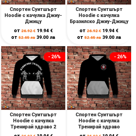
Спортен Суитшърт
Спортен Суитшърт
Hoodie с качулка Джиу-
Hoodie с качулка
Джицу
Бразилско Джиу-Джицу
от
от
19.94
€
19.94
€
26.92
€
26.92
€
от
от
39.00
лв
39.00
лв
52.65
лв
52.65
лв
- 26%
- 26%
Спортен Суитшърт
Спортен Суитшърт
Hoodie с качулка
Hoodie с качулка
Тренирай здраво 2
Тренирай здраво
от
от
19.94
€
19.94
€