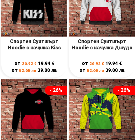
Спортен Суитшърт
Спортен Суитшърт
Hoodie с качулка Kiss
Hoodie с качулка Джудо
от
от
19.94
€
19.94
€
26.92
€
26.92
€
от
от
39.00
лв
39.00
лв
52.65
лв
52.65
лв
- 26%
- 26%