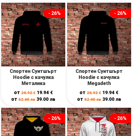
- 26%
- 26%
Спортен Суитшърт
Спортен Суитшърт
Hoodie с качулка
Hoodie с качулка
Металика
Megadeth
от
от
19.94
€
19.94
€
26.92
€
26.92
€
от
от
39.00
лв
39.00
лв
52.65
лв
52.65
лв
- 26%
- 26%