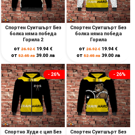
Спортен Суитшърт Без
Спортен Суитшърт Без
болка няма победа
болка няма победа
Горила 2
Горила
от
от
19.94
€
19.94
€
26.92
€
26.92
€
от
от
39.00
лв
39.00
лв
52.65
лв
52.65
лв
- 26%
- 26%
Спортно Худи с цип Без
Спортен Суитшърт Без