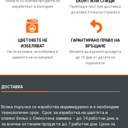
Made in EU Всички продукти се
ЕКОНТ ИЛИ СПИДИ
изработват в България
Преглед и тест при доставка
до всяка точка на страната
ЦВЕТОВЕТЕ НЕ
ГАРАНТИРАНО ПРАВО НА
ИЗБЕЛЯВАТ
ВРЪЩАНЕ
Не се изтрива, не избелява и
Можете да върнете продукта
щампата не се напуква!
до 15 дни от датата на
поръчката!
ДОСТАВКА
Всяка поръчка се изработва индивидуално и е необходим
технологичен срок . Срок за изработка на шалтета и
спално бельо с Олекотена завивка – до 14 работни дни, а
за всички останали продукти до 7 работни дни. Цена за