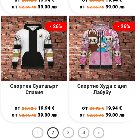
26.92
€
26.92
€
от
от
39.00
лв
39.00
лв
52.65
лв
52.65
лв
- 26%
- 26%
Спортен Суитшърт
Спортно Худи с цип
Славия
Лабубу
от
от
19.94
€
19.94
€
26.92
€
26.92
€
от
от
39.00
лв
39.00
лв
52.65
лв
52.65
лв
1
2
3
4
»