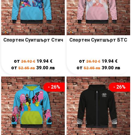
Спортен Суитшърт Стич
Спортен Суитшърт БТС
от
от
19.94
€
19.94
€
26.92
€
26.92
€
от
от
39.00
лв
39.00
лв
52.65
лв
52.65
лв
- 26%
- 26%