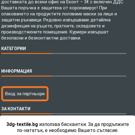
доставката до всеки офис на Еконт – 3€ с включен ДДС.
Вашата поръчка е защитена от коронавирус! При
опаковането на продуктите ползваме маски за лице и
защитни ръкавици. Редовно извършваме детайлна
дезинфекция на ръцете, пратките, складовете и
производстжените помещения. Куриери извършат
безопасни и безконтактни доставки.
КАТЕГОРИИ
Спално бельо
ИНФОРМАЦИЯ
Бебешки спални комплекти
Шалтета
Тениски с пълноцветен печат
Технология на печатане
Вход за партньори
Хавлиени кърпи
Файлове за печат
Халати
Доставка
ЗА КОНТАКТИ
Пончо за водни спортове
Как да поръчам?
Микрофибърни Плажни Кърпи
Ценообразуване
3dg-textile.bg
използва бисквитки. За да продължите
Микрофибърни Велурени Кърпи
С какво сме различни?
Телефон:
0892 26 04 34 / 0896 57 42 42
по-нататък, е необходимо Вашето съгласие.
Детски пончота
Контакти