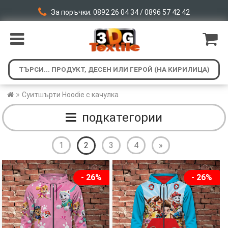
За поръчки: 0892 26 04 34 / 0896 57 42 42
»
Суитшърти Hoodie с качулка
подкатегории
1
2
3
4
»
- 26%
- 26%