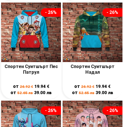
- 26%
- 26%
Спортен Суитшърт Пес
Спортен Суитшърт
Патрул
Надал
от
от
19.94
€
19.94
€
26.92
€
26.92
€
от
от
39.00
лв
39.00
лв
52.65
лв
52.65
лв
- 26%
- 26%