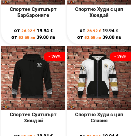
Спортен Суитшърт
Спортно Худи с цип
Барбароните
Хюндай
от
от
19.94
€
19.94
€
26.92
€
26.92
€
от
от
39.00
лв
39.00
лв
52.65
лв
52.65
лв
- 26%
- 26%
Спортен Суитшърт
Спортно Худи с цип
Хюндай
Славия
от
от
19.94
€
19.94
€