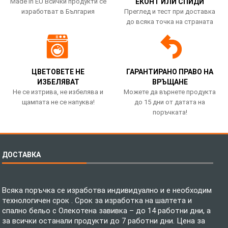
Made in EU Всички продукти се
ЕКОНТ ИЛИ СПИДИ
изработват в България
Преглед и тест при доставка
до всяка точка на страната
ЦВЕТОВЕТЕ НЕ
ГАРАНТИРАНО ПРАВО НА
ИЗБЕЛЯВАТ
ВРЪЩАНЕ
Не се изтрива, не избелява и
Можете да върнете продукта
щампата не се напуква!
до 15 дни от датата на
поръчката!
ДОСТАВКА
Всяка поръчка се изработва индивидуално и е необходим
технологичен срок . Срок за изработка на шалтета и
спално бельо с Олекотена завивка – до 14 работни дни, а
за всички останали продукти до 7 работни дни. Цена за