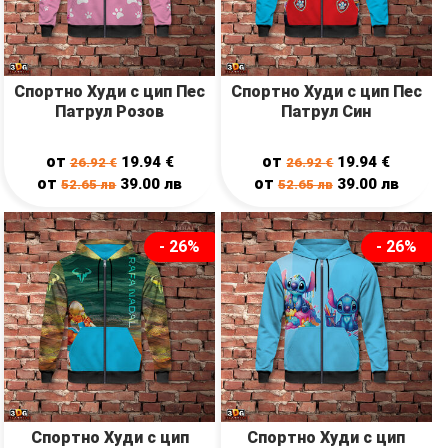
Спортно Худи с цип Пес
Спортно Худи с цип Пес
Патрул Розов
Патрул Син
от
от
19.94
€
19.94
€
26.92
€
26.92
€
от
от
39.00
лв
39.00
лв
52.65
лв
52.65
лв
- 26%
- 26%
Спортно Худи с цип
Спортно Худи с цип