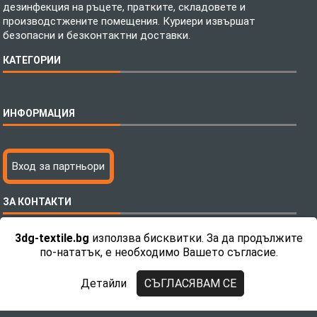
дезинфекция на ръцете, пратките, складовете и
производстжените помещения. Куриери извършат
безопасни и безконтактни доставки.
КАТЕГОРИИ
Спално бельо
ИНФОРМАЦИЯ
Бебешки спални комплекти
Шалтета
Тениски с пълноцветен печат
Технология на печатане
Вход за партньори
Хавлиени кърпи
Файлове за печат
Халати
Доставка
ЗА КОНТАКТИ
Пончо за водни спортове
Как да поръчам?
Микрофибърни Плажни Кърпи
Ценообразуване
3dg-textile.bg
използва бисквитки. За да продължите
Микрофибърни Велурени Кърпи
С какво сме различни?
Телефон:
0892 26 04 34 / 0896 57 42 42
по-нататък, е необходимо Вашето съгласие.
Детски пончота
Контакти
Тениски
Общи Условия
Детайли
СЪГЛАСЯВАМ СЕ
Завеси
Политика за поверителност
Copyright 2026 3dg-textile.bg
Поларени Одеяла
Връщане на продукти