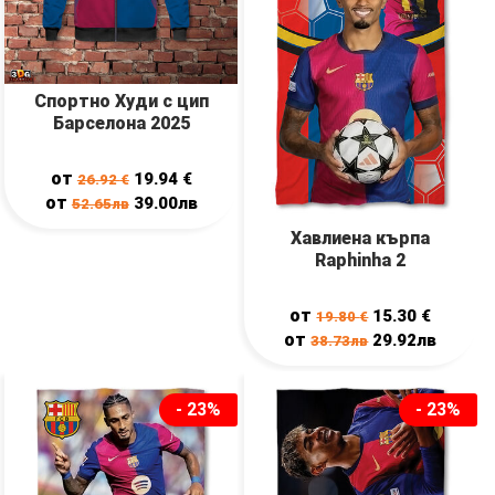
Спортно Худи с цип
Барселона 2025
от
19.94
€
26.92
€
от
39.00лв
52.65лв
Хавлиена кърпа
Raphinha 2
от
15.30
€
19.80
€
от
29.92лв
38.73лв
- 23%
- 23%