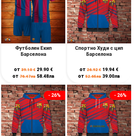
Футболен Екип
Спортно Худи с цип
Барселона
Барселона
от
от
29.90
€
19.94
€
39.10
€
26.92
€
от
от
58.48лв
39.00лв
76.47лв
52.65лв
- 26%
- 26%