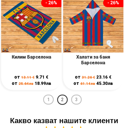
- 26%
- 26%
Килим Барселона
Халати за баня
Барселона
от
от
9.71
€
23.16
€
13.11
€
31.26
€
от
от
18.99лв
45.30лв
25.64лв
61.14лв
1
2
3
Какво казват нашите клиенти