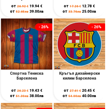
от
от
19.94
€
12.78
€
26.92
€
17.26
€
от
от
39.00лв
25.00лв
52.65лв
33.76лв
- 26%
- 26%
Спортна Тениска
Кръгъл дизайнерски
Барселона
килим Барселона
от
от
19.43
€
20.45
€
26.23
€
27.61
€
от
от
38.00лв
40.00лв
51.30лв
54.00лв