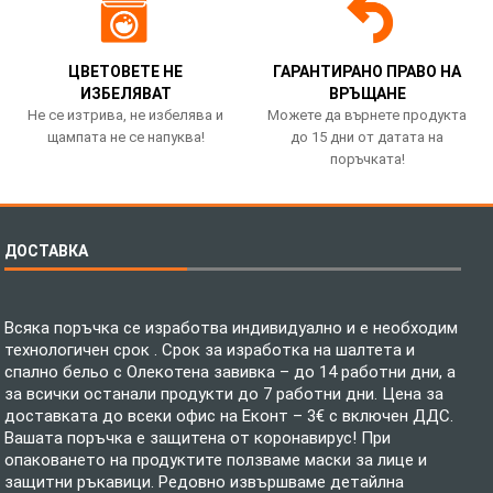
ЦВЕТОВЕТЕ НЕ
ГАРАНТИРАНО ПРАВО НА
ИЗБЕЛЯВАТ
ВРЪЩАНЕ
Не се изтрива, не избелява и
Можете да върнете продукта
щампата не се напуква!
до 15 дни от датата на
поръчката!
ДОСТАВКА
Всяка поръчка се изработва индивидуално и е необходим
технологичен срок . Срок за изработка на шалтета и
спално бельо с Олекотена завивка – до 14 работни дни, а
за всички останали продукти до 7 работни дни. Цена за
доставката до всеки офис на Еконт – 3€ с включен ДДС.
Вашата поръчка е защитена от коронавирус! При
опаковането на продуктите ползваме маски за лице и
защитни ръкавици. Редовно извършваме детайлна