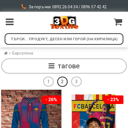
За поръчки: 0892 26 04 34 / 0896 57 42 42
»
Барселона
тагове
1
2
3
- 26%
- 23%