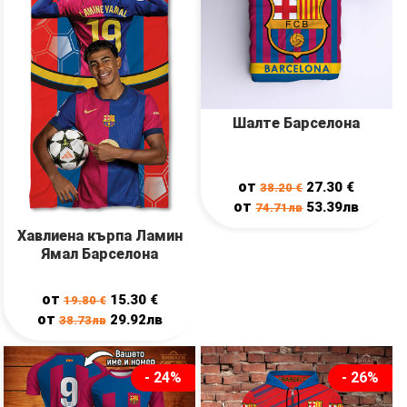
Шалте Барселона
от
27.30
€
38.20
€
от
53.39лв
74.71лв
Хавлиена кърпа Ламин
Ямал Барселона
от
15.30
€
19.80
€
от
29.92лв
38.73лв
- 24%
- 26%