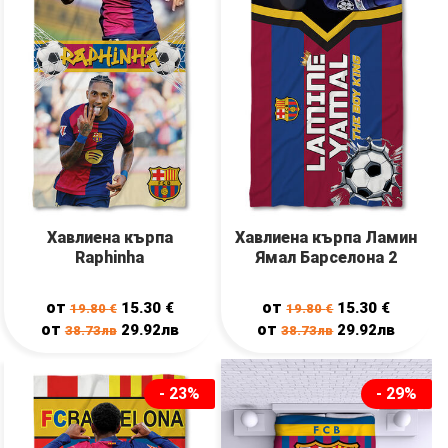
Хавлиена кърпа
Хавлиена кърпа Ламин
Raphinha
Ямал Барселона 2
от
от
15.30
€
15.30
€
19.80
€
19.80
€
от
от
29.92лв
29.92лв
38.73лв
38.73лв
- 23%
- 29%