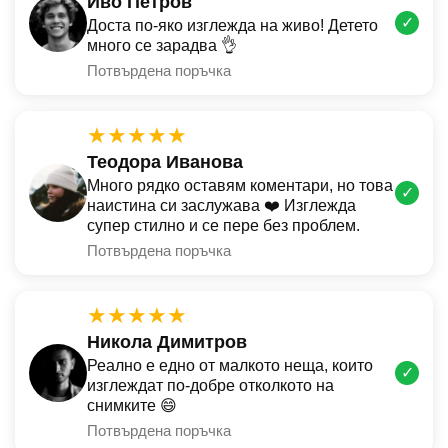
Иво Петров
✓
Доста по-яко изглежда на живо! Детето
много се зарадва 👌
Потвърдена поръчка
★★★★★
Теодора Иванова
Много рядко оставям коментари, но това
✓
наистина си заслужава ❤️ Изглежда
супер стилно и се пере без проблем.
Потвърдена поръчка
★★★★★
Никола Димитров
Реално е едно от малкото неща, които
✓
изглеждат по-добре отколкото на
снимките 😄
Потвърдена поръчка