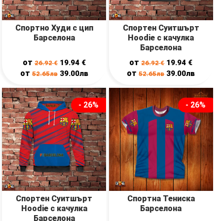
Спортно Худи с цип
Спортен Суитшърт
Барселона
Hoodie с качулка
Барселона
от
от
19.94
€
19.94
€
26.92
€
26.92
€
от
от
39.00лв
39.00лв
52.65лв
52.65лв
- 26%
- 26%
Спортен Суитшърт
Спортна Тениска
Hoodie с качулка
Барселона
Барселона