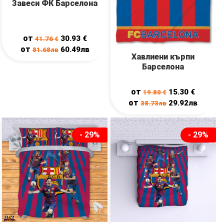
Завеси ФК Барселона
от
30.93
€
41.76
€
от
60.49лв
81.68лв
Хавлиени кърпи
Барселона
от
15.30
€
19.80
€
от
29.92лв
38.73лв
- 29%
- 29%