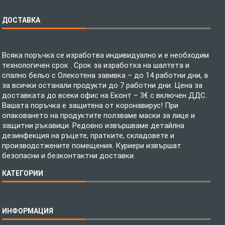
ДОСТАВКА
Всяка поръчка се изработва индивидуално и е необходим
технологичен срок . Срок за изработка на шалтета и
спално бельо с Олекотена завивка – до 14 работни дни, а
за всички останали продукти до 7 работни дни. Цена за
доставката до всеки офис на Еконт – 3€ с включен ДДС.
Вашата поръчка е защитена от коронавирус! При
опаковането на продуктите ползваме маски за лице и
защитни ръкавици. Редовно извършваме детайлна
дезинфекция на ръцете, пратките, складовете и
производстжените помещения. Куриери извършат
безопасни и безконтактни доставки.
КАТЕГОРИИ
Спално бельо
ИНФОРМАЦИЯ
Бебешки спални комплекти