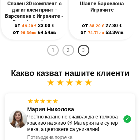
Спален 3D комплект с
Шалте Барселона
дигитален принт -
Играчите
Барселона с Играчите -
Barcelona players
от
от
33.00
€
27.30
€
46.20
€
38.20
€
от
от
64.54лв
53.39лв
90.36лв
74.71лв
1
2
3
Какво казват нашите клиенти
★★★★★
★★★★★
Мария Николова
Честно казано не очаквах да е толкова
✓
красиво на живо 😍 Материята е супер
мека, а цветовете са уникални!
Потвърдена поръчка