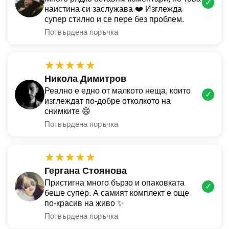
✓
наистина си заслужава ❤️ Изглежда
супер стилно и се пере без проблем.
Потвърдена поръчка
★★★★★
Никола Димитров
Реално е едно от малкото неща, които
✓
изглеждат по-добре отколкото на
снимките 😄
Потвърдена поръчка
★★★★★
Гергана Стоянова
Пристигна много бързо и опаковката
✓
беше супер. А самият комплект е още
по-красив на живо ✨
Потвърдена поръчка