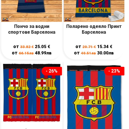
Пончо за водни
Поларено одеяло Принт
спортове Барселона
Барселона
от
от
25.05
€
15.34
€
33.82
€
20.71
€
от
от
48.99лв
30.00лв
66.15лв
40.51лв
- 26%
- 23%