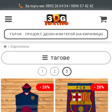
За поръчки: 0892 26 04 34 / 0896 57 42 42
»
Барселона
тагове
1
2
3
- 26%
- 26%