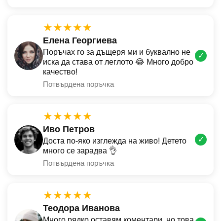
★★★★★
Елена Георгиева
Поръчах го за дъщеря ми и буквално не
✓
иска да става от леглото 😂 Много добро
качество!
Потвърдена поръчка
★★★★★
Иво Петров
✓
Доста по-яко изглежда на живо! Детето
много се зарадва 👌
Потвърдена поръчка
★★★★★
Теодора Иванова
Много рядко оставям коментари, но това