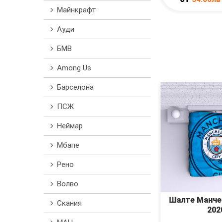
Майнкрафт
Ауди
БМВ
Among Us
Барселона
ПСЖ
Неймар
Мбапе
Рено
Волво
Шалте Манче
Скания
202