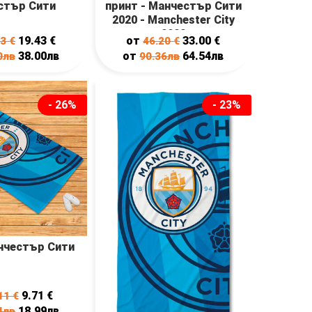
стър Сити
принт - Манчестър Сити
2020 - Manchester City
2020
19.43
€
от
33.00
€
23
€
46.20
€
38.00лв
от
64.54лв
0лв
90.36лв
- 26%
- 23%
нчестър Сити
9.71
€
11
€
18.99лв
4лв