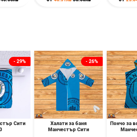
- 29%
- 26%
стър Сити
Халати за баня
Пончо за в
0
Манчестър Сити
Манче