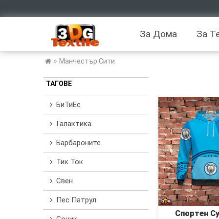
За Дома
За Т
»
Манчестър Сити
ТАГОВЕ
БиТиЕс
Галактика
Барбароните
Тик Ток
Свен
Пес Патрул
Спортен С