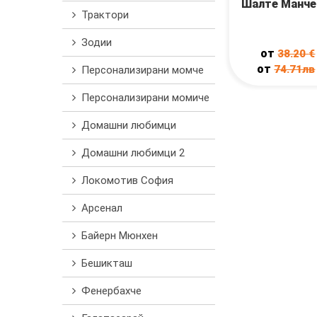
Шалте Манче
Трактори
Зодии
от
38.20
€
от
74.71лв
Персонализирани момче
Персонализирани момиче
Домашни любимци
Домашни любимци 2
Локомотив София
Арсенал
Байерн Мюнхен
Бешикташ
Фенербахче