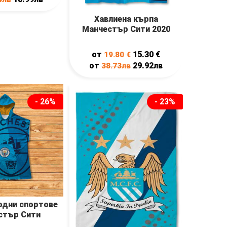
Хавлиена кърпа
Манчестър Сити 2020
от
15.30
€
19.80
€
от
29.92лв
38.73лв
- 26%
- 23%
одни спортове
стър Сити