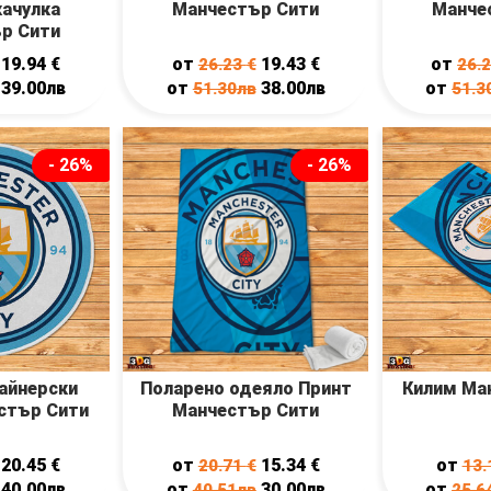
качулка
Манчестър Сити
Манче
р Сити
19.94
€
от
19.43
€
от
26.23
€
26.
39.00лв
от
38.00лв
от
51.30лв
51.3
- 26%
- 26%
айнерски
Поларено одеяло Принт
Килим Ма
стър Сити
Манчестър Сити
20.45
€
от
15.34
€
от
20.71
€
13.
40.00лв
от
30.00лв
от
40.51лв
25.6