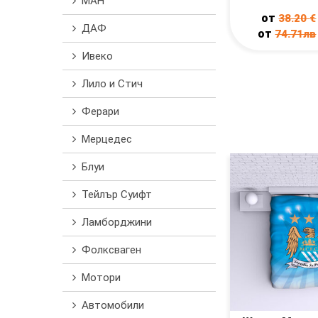
МАН
от
38.20
€
ДАФ
от
74.71лв
Ивеко
Лило и Стич
Ферари
Мерцедес
Блуи
Тейлър Суифт
Ламборджини
Фолксваген
Мотори
Автомобили