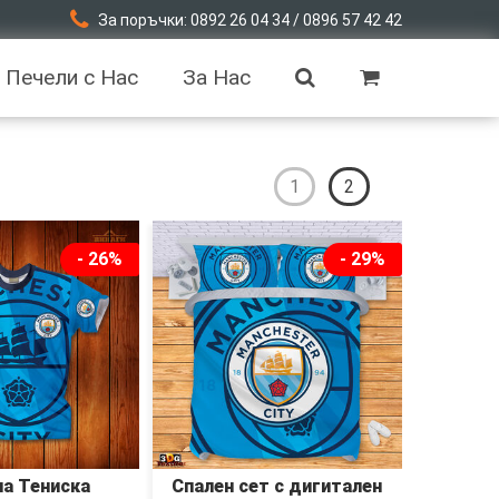
За поръчки: 0892 26 04 34 / 0896 57 42 42
Печели с Нас
За Нас
1
2
- 26%
- 29%
а Тениска
Спален сет с дигитален