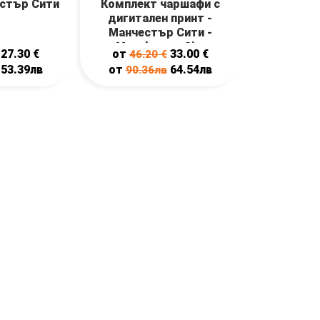
стър Сити
Комплект чаршафи с
дигитален принт -
Манчестър Сити -
Manchester City
27.30
€
от
33.00
€
46.20
€
53.39лв
от
64.54лв
90.36лв