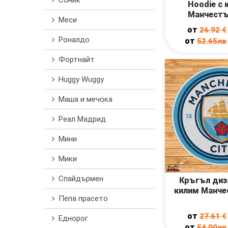
Соник
Hoodie с 
Манчестъ
Меси
от
26.92
€
Роналдо
от
52.65лв
Фортнайт
Huggy Wuggy
Маша и мечока
Реал Мадрид
Мини
Мики
Спайдърмен
Кръгъл диз
килим Манче
Пепа прасето
от
27.61
€
Еднорог
от
54.00лв