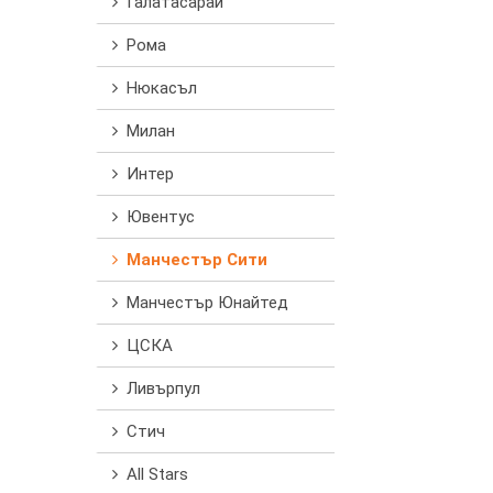
Галатасарай
Рома
Нюкасъл
Милан
Интер
Ювентус
Манчестър Сити
Манчестър Юнайтед
ЦСКА
Ливърпул
Стич
All Stars