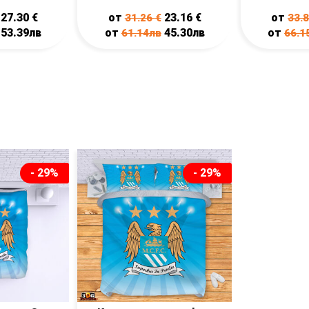
27.30
€
от
23.16
€
от
31.26
€
33.
53.39лв
от
45.30лв
от
61.14лв
66.1
- 29%
- 29%