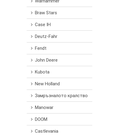
Warhammer
Braw Stars
Case IH
Deutz-Fahr
Fendt
John Deere
Kubota
New Holland
Замръзналото кралство
Manowar
DOOM
Castlevania