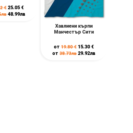
25.05
€
82
€
48.99лв
5лв
Хавлиени кърпи
Манчестър Сити
от
15.30
€
19.80
€
от
29.92лв
38.73лв