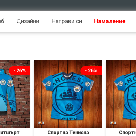
еб
Дизайни
Направи си
Намаление
- 26%
- 26%
уитшърт
Спортна Тениска
Спортн