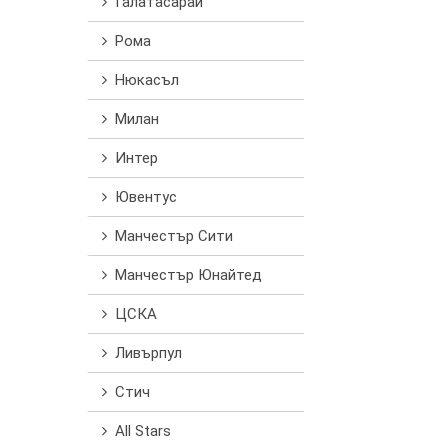
Галатасарай
Рома
Нюкасъл
Милан
Интер
Ювентус
Манчестър Сити
Манчестър Юнайтед
ЦСКА
Ливърпул
Стич
All Stars