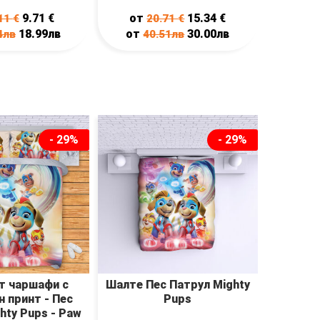
9.71
€
от
15.34
€
11
€
20.71
€
18.99лв
от
30.00лв
4лв
40.51лв
- 29%
- 29%
т чаршафи с
Шалте Пес Патрул Mighty
 принт - Пес
Pups
hty Pups - Paw