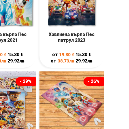
а кърпа Пес
Хавлиена кърпа Пес
ул 2021
патрул 2023
15.30
€
от
15.30
€
80
€
19.80
€
29.92лв
от
29.92лв
3лв
38.73лв
- 29%
- 26%