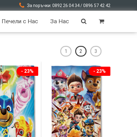
За поръчки: 0892 26 04 34 / 0896 57 42 42
Печели с Нас
За Нас
1
2
3
- 23%
- 23%