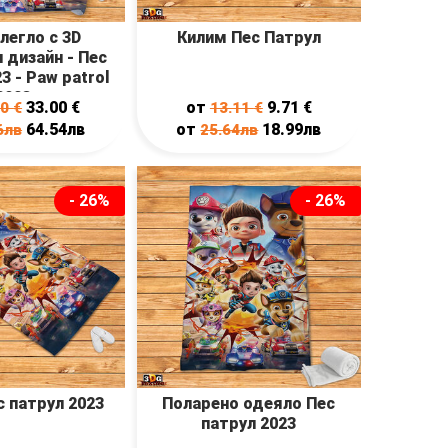
 легло с 3D
Килим Пес Патрул
 дизайн - Пес
3 - Paw patrol
2023
33.00
€
от
9.71
€
20
€
13.11
€
64.54лв
от
18.99лв
6лв
25.64лв
- 26%
- 26%
 патрул 2023
Поларено одеяло Пес
патрул 2023