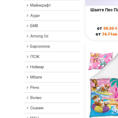
Майнкрафт
Шалте Пес П
Ауди
БМВ
от
38.20
€
от
74.71лв
Among Us
Барселона
ПСЖ
Неймар
Мбапе
Рено
Волво
Скания