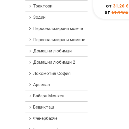
от
Трактори
31.26
€
от
61.14лв
Зодии
Персонализирани момче
Персонализирани момиче
Домашни любимци
Домашни любимци 2
Локомотив София
Арсенал
Байерн Мюнхен
Бешикташ
Фенербахче