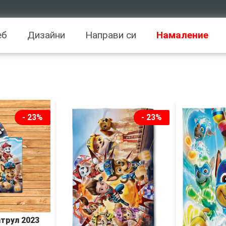
еб
Дизайни
Направи си
Намаление
- 23%
- 23%
атрул 2023