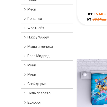
Соник
Меси
от
15.60
€
Роналдо
от
30.51лв
Фортнайт
Huggy Wuggy
Маша и мечока
Реал Мадрид
Мини
Мики
Спайдърмен
Пепа прасето
Еднорог