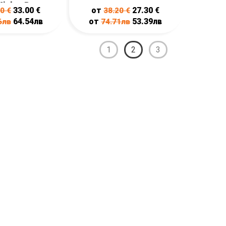
Mighty Pups
33.00
€
от
27.30
€
20
€
38.20
€
64.54лв
от
53.39лв
6лв
74.71лв
1
2
3