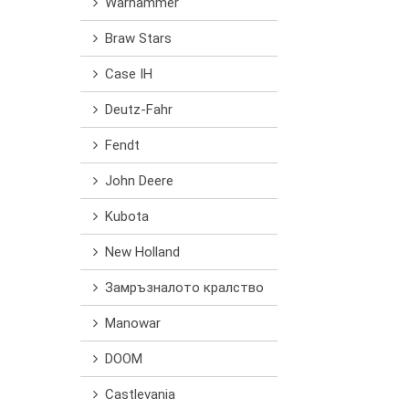
Warhammer
Braw Stars
Case IH
Deutz-Fahr
Fendt
John Deere
Kubota
New Holland
Замръзналото кралство
Manowar
DOOM
Castlevania