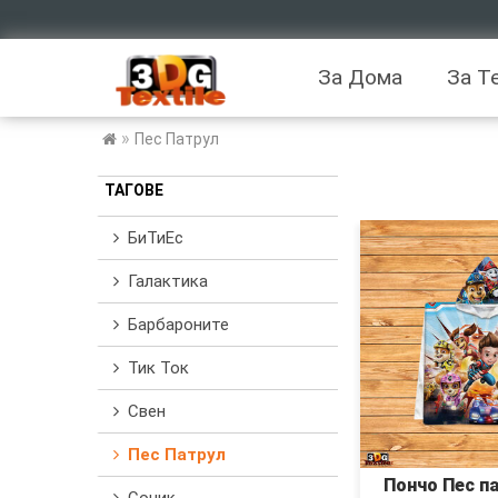
За Дома
За Т
»
Пес Патрул
ТАГОВЕ
БиТиЕс
Галактика
Барбароните
Тик Ток
Свен
Пес Патрул
Пончо Пес п