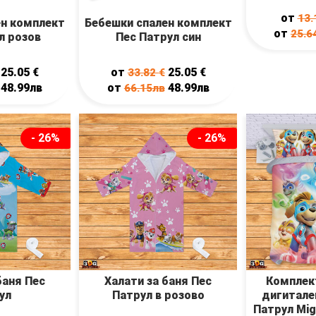
от
13.
ен комплект
Бебешки спален комплект
от
25.6
л розов
Пес Патрул син
25.05
€
от
25.05
€
33.82
€
48.99лв
от
48.99лв
66.15лв
- 26%
- 26%
баня Пес
Халати за баня Пес
Комплек
ул
Патрул в розово
дигитален
Патрул Mig