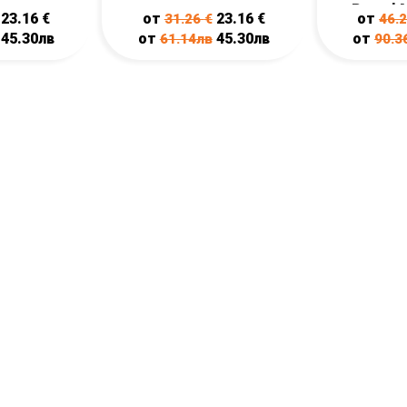
Patrol 
23.16
€
от
23.16
€
от
31.26
€
46.
45.30лв
от
45.30лв
от
61.14лв
90.3