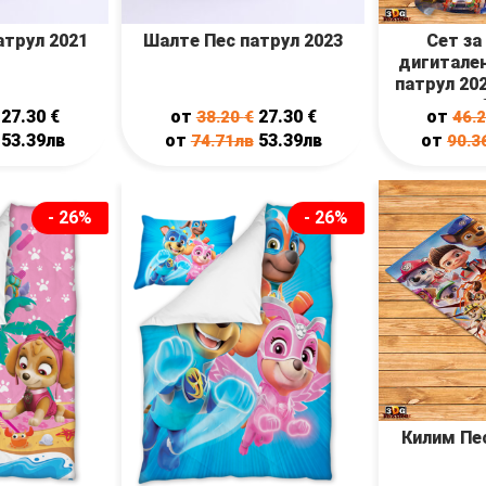
атрул 2021
Шалте Пес патрул 2023
Сет за
дигитален
патрул 202
27.30
€
от
27.30
€
от
38.20
€
46.
53.39лв
от
53.39лв
от
74.71лв
90.3
- 26%
- 26%
Килим Пес