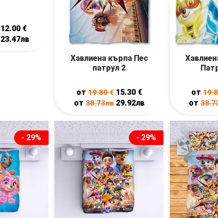
12.00
€
23.47лв
Хавлиена кърпа Пес
Хавлиен
патрул 2
Патр
от
15.30
€
от
19.80
€
19.
от
29.92лв
от
38.73лв
38.7
- 29%
- 29%