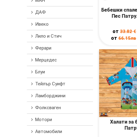
МАН
Бебешки спал
ДАФ
Пес Патру
Ивеко
от
33.82
€
Лило и Стич
от
66.15лв
Ферари
Мерцедес
Блуи
Тейлър Суифт
Ламборджини
Фолксваген
Мотори
Халати за 
Патр
Автомобили