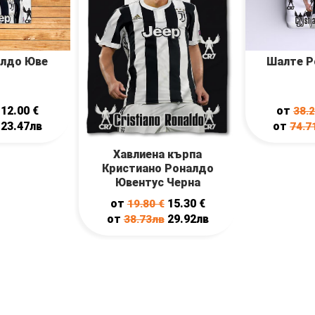
алдо Юве
Шалте Р
12.00
€
от
38.
23.47лв
от
74.7
Хавлиена кърпа
Кристиано Роналдо
Ювентус Черна
от
15.30
€
19.80
€
от
29.92лв
38.73лв