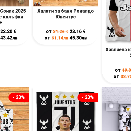
 Соник 2025
Халати за баня Роналдо
ве калъфки
Ювентус
E
22.20
€
от
23.16
€
31.26
€
43.42лв
от
45.30лв
61.14лв
Хавлиена 
от
19.
от
38.7
- 23%
- 23%