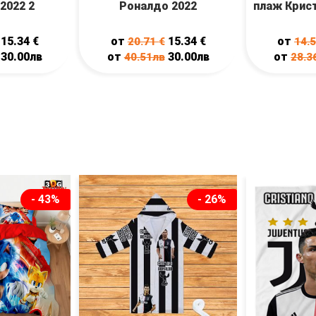
2022 2
Роналдо 2022
плаж Крис
15.34
€
от
15.34
€
от
20.71
€
14.
30.00лв
от
30.00лв
от
40.51лв
28.3
- 43%
- 26%