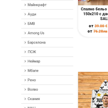
Майнкрафт
Спално бельо
150x210 с д
Ауди
SAL
БМВ
от
39.00
€
от
76.28лв
Among Us
Барселона
ПСЖ
Неймар
Мбапе
Рено
Волво
Скания