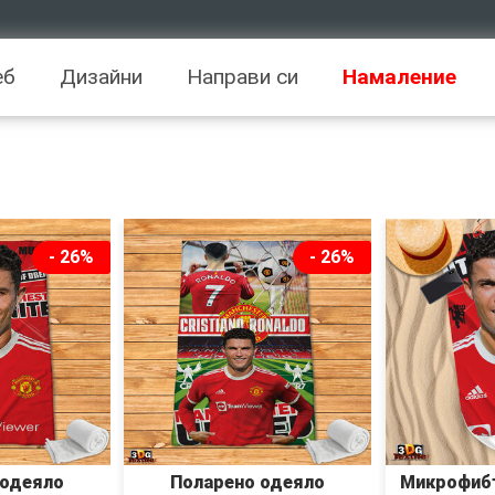
еб
Дизайни
Направи си
Намаление
- 26%
- 26%
 одеяло
Поларено одеяло
Mикрофибъ