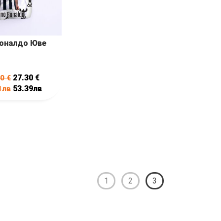
оналдо Юве
27.30
€
20
€
53.39лв
1лв
1
2
3