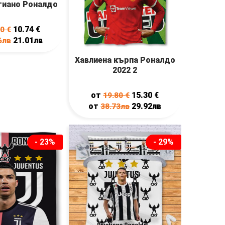
тиано Роналдо
10.74
€
50
€
21.01лв
6лв
Хавлиена кърпа Роналдо
2022 2
от
15.30
€
19.80
€
от
29.92лв
38.73лв
- 23%
- 29%