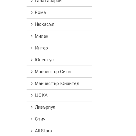
Галатасарай
Рома
Нюкасъл
Милан
Интер
Ювентус
Манчестър Сити
Манчестър Юнайтед
ЦСКА
Ливърпул
Стич
All Stars