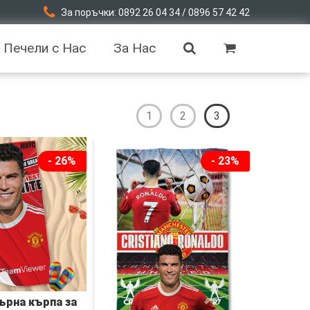
За поръчки: 0892 26 04 34 / 0896 57 42 42
Печели с Нас
За Нас
1
2
3
- 26%
- 23%
рна кърпа за