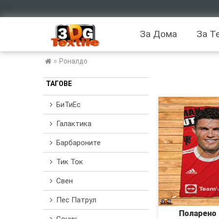
За Дома
За Т
»
Роналдо
ТАГОВЕ
БиТиЕс
Галактика
Барбароните
Тик Ток
Свен
Пес Патрул
Поларено