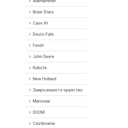
Warhammer
Braw Stars
Case IH
Deutz-Fahr
Fendt
John Deere
Kubota
New Holland
Замръзналото кралство
Manowar
DOOM
Castlevania