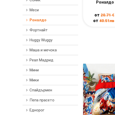
Соник
Роналдо 
Меси
от
20.71
€
Роналдо
от
40.51лв
Фортнайт
Huggy Wuggy
Маша и мечока
Реал Мадрид
Мини
Мики
Спайдърмен
Пепа прасето
Еднорог