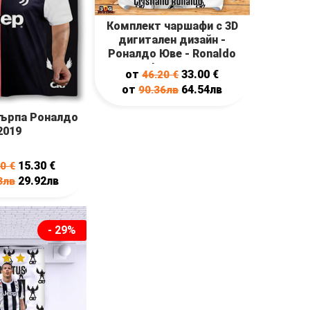
Комплект чаршафи с 3D
дигитален дизайн -
Роналдо Юве - Ronaldo
Juventus
от
33.00
€
46.20
€
от
64.54лв
90.36лв
кърпа Роналдо
2019
15.30
€
80
€
29.92лв
3лв
- 29%