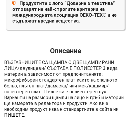
Продуктите с лого “Доверие в текстила”
отговарят на най-строгите критерии на
международната асоциация OEKO-TEX® и не
съдържат вредни вещества.
Описание
ВЪЗГАВНИЦИТЕ СА ЩАМПА С ДВЕ ЩАМПИРАНИ
ЛИЦА/двулицеви/ СЪСТАВА Е ПОЛИЕСТЕР 3 вида
материи в зависимост от предпочитанията :
микрофибърен стандартен плат както на спалното
бельо, плътен плат/дамаска/ или мек/кашмир/
полестерен плат . Пълнежа е полиестерен пух.
Варианти на размери щампи на лице и гръб и материи
ще намерете в редактора и продукти. Ако ви е
необходим продукт извън стандартните в сайта ни
ПИШЕТЕ
.