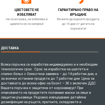
ЦВЕТОВЕТЕ НЕ
ГАРАНТИРАНО ПРАВО НА
ИЗБЕЛЯВАТ
ВРЪЩАНЕ
Не се изтрива, не избелява и
Можете да върнете продукта
щампата не се напуква!
до 15 дни от датата на
поръчката!
ДОСТАВКА
Всяка поръчка се изработва индивидуално и е необходим
технологичен срок . Срок за изработка на шалтета и
спално бельо с Олекотена завивка – до 14 работни дни, а
за всички останали продукти до 7 работни дни. Цена за
доставката до всеки офис на Еконт – 3€ с включен ДДС.
Вашата поръчка е защитена от коронавирус! При
опаковането на продуктите ползваме маски за лице и
защитни ръкавици. Редовно извършваме детайлна
дезинфекция на ръцете, пратките, складовете и