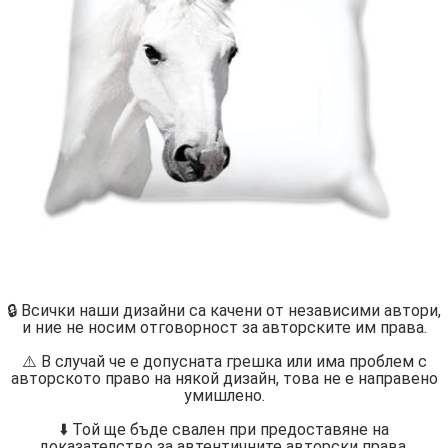
🔒 Всички наши дизайни са качени от независими автори,
и ние не носим отговорност за авторските им права.
⚠️ В случай че е допусната грешка или има проблем с
авторското право на някой дизайн, това не е направено
умишлено.
⬇️ Той ще бъде свален при предоставяне на
доказателство за автентичните авторски права.