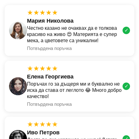
★★★★★
Мария Николова
Честно казано не очаквах да е толкова
✓
красиво на живо 😍 Материята е супер
мека, а цветовете са уникални!
Потвърдена поръчка
★★★★★
Елена Георгиева
Поръчах го за дъщеря ми и буквално не
✓
иска да става от леглото 😂 Много добро
качество!
Потвърдена поръчка
★★★★★
Иво Петров
✓