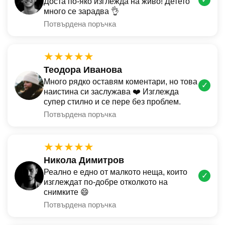
Доста по-яко изглежда на живо! Детето
много се зарадва 👌
Потвърдена поръчка
★★★★★
Теодора Иванова
Много рядко оставям коментари, но това
✓
наистина си заслужава ❤️ Изглежда
супер стилно и се пере без проблем.
Потвърдена поръчка
★★★★★
Никола Димитров
Реално е едно от малкото неща, които
✓
изглеждат по-добре отколкото на
снимките 😄
Потвърдена поръчка