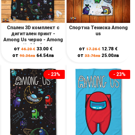
Спален 3D комплект с
Спортна Тениска Among
дигитален принт -
us
Among Us черно - Among
Us black
от
от
33.00
€
12.78
€
46.20
€
17.26
€
от
от
64.54лв
25.00лв
90.36лв
33.76лв
- 23%
- 23%