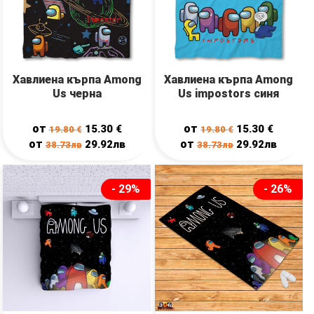
Хавлиена кърпа Among
Хавлиена кърпа Among
Us черна
Us impostors синя
от
от
15.30
€
15.30
€
19.80
€
19.80
€
от
от
29.92лв
29.92лв
38.73лв
38.73лв
- 29%
- 26%