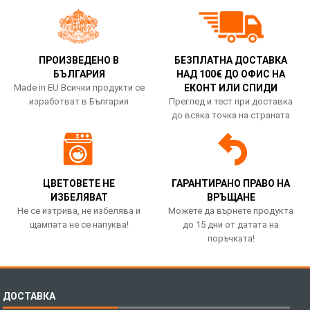
ПРОИЗВЕДЕНО В
БЕЗПЛАТНА ДОСТАВКА
БЪЛГАРИЯ
НАД 100€ ДО ОФИС НА
Made in EU Всички продукти се
ЕКОНТ ИЛИ СПИДИ
изработват в България
Преглед и тест при доставка
до всяка точка на страната
ЦВЕТОВЕТЕ НЕ
ГАРАНТИРАНО ПРАВО НА
ИЗБЕЛЯВАТ
ВРЪЩАНЕ
Не се изтрива, не избелява и
Можете да върнете продукта
щампата не се напуква!
до 15 дни от датата на
поръчката!
ДОСТАВКА