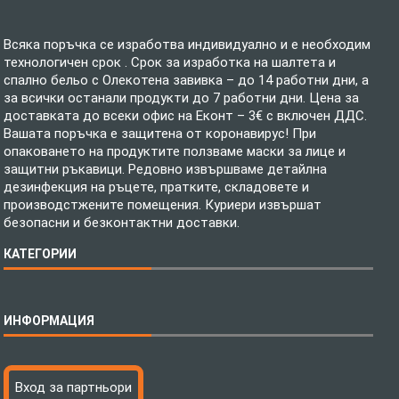
Всяка поръчка се изработва индивидуално и е необходим
технологичен срок . Срок за изработка на шалтета и
спално бельо с Олекотена завивка – до 14 работни дни, а
за всички останали продукти до 7 работни дни. Цена за
доставката до всеки офис на Еконт – 3€ с включен ДДС.
Вашата поръчка е защитена от коронавирус! При
опаковането на продуктите ползваме маски за лице и
защитни ръкавици. Редовно извършваме детайлна
дезинфекция на ръцете, пратките, складовете и
производстжените помещения. Куриери извършат
безопасни и безконтактни доставки.
КАТЕГОРИИ
Спално бельо
ИНФОРМАЦИЯ
Бебешки спални комплекти
Шалтета
Тениски с пълноцветен печат
Технология на печатане
Вход за партньори
Хавлиени кърпи
Файлове за печат