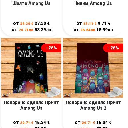
Шалте Among Us
Килим Among Us
от
от
27.30
€
9.71
€
38.20
€
13.11
€
от
от
53.39лв
18.99лв
74.71лв
25.64лв
- 26%
- 26%
Поларено одеяло Принт
Поларено одеяло Принт
Among Us
Among Us 2
от
от
15.34
€
15.34
€
20.71
€
20.71
€