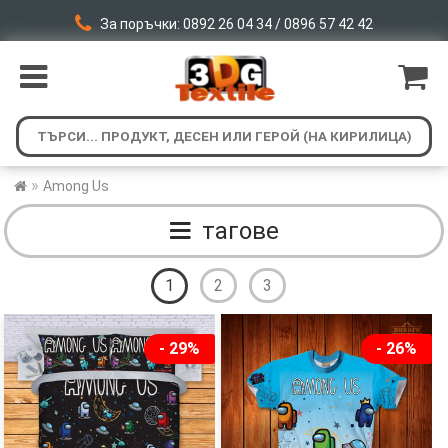
За поръчки: 0892 26 04 34 / 0896 57 42 42
»
Among Us
тагове
1
2
3
- 29%
- 26%