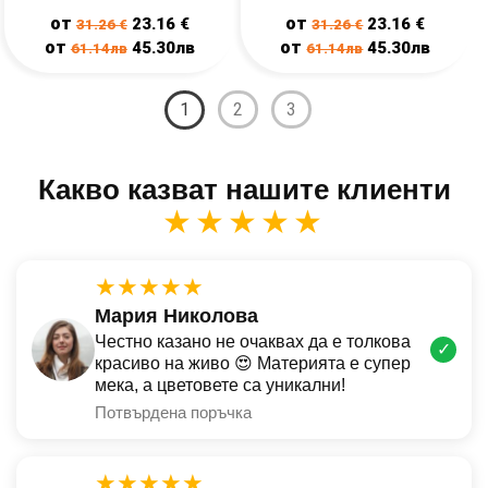
от
от
23.16
€
23.16
€
31.26
€
31.26
€
от
от
45.30лв
45.30лв
61.14лв
61.14лв
1
2
3
Какво казват нашите клиенти
★★★★★
★★★★★
Мария Николова
Честно казано не очаквах да е толкова
✓
красиво на живо 😍 Материята е супер
мека, а цветовете са уникални!
Потвърдена поръчка
★★★★★