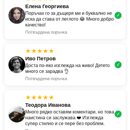
Елена Георгиева
Поръчах го за дъщеря ми и буквално не
✓
иска да става от леглото 😂 Много добро
качество!
Потвърдена поръчка
★★★★★
Иво Петров
✓
Доста по-яко изглежда на живо! Детето
много се зарадва 👌
Потвърдена поръчка
★★★★★
Теодора Иванова
Много рядко оставям коментари, но това
✓
наистина си заслужава ❤️ Изглежда
супер стилно и се пере без проблем.