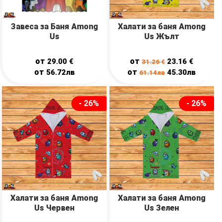
Завеса за Баня Among
Халати за баня Among
Us
Us Жълт
от
от
29.00
€
23.16
€
31.26
€
от
от
56.72лв
45.30лв
61.14лв
- 26%
- 26%
Халати за баня Among
Халати за баня Among
Us Червен
Us Зелен