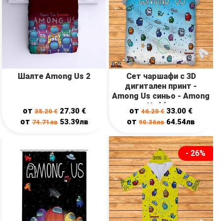
Шалте Among Us 2
Сет чаршафи с 3D
дигитален принт -
Among Us синьо - Among
Us blue
от
от
27.30
€
33.00
€
38.20
€
46.20
€
от
от
53.39лв
64.54лв
74.71лв
90.36лв
- 26%