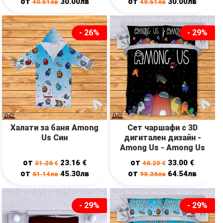
от
от
30.00лв
30.00лв
40.51лв
40.51лв
- 26%
- 29%
Халати за баня Among
Сет чаршафи с 3D
Us Син
дигитален дизайн -
Among Us - Among Us
от
от
23.16
€
33.00
€
31.26
€
46.20
€
от
от
45.30лв
64.54лв
61.14лв
90.36лв
- 29%
- 29%