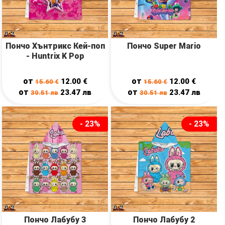
Пончо Хънтрикс Кей-поп
Пончо Super Mario
- Huntrix K Pop
от
от
12.00
€
12.00
€
15.60
€
15.60
€
от
от
23.47
лв
23.47
лв
30.51
лв
30.51
лв
- 23%
- 23%
Пончо Лабубу 3
Пончо Лабубу 2