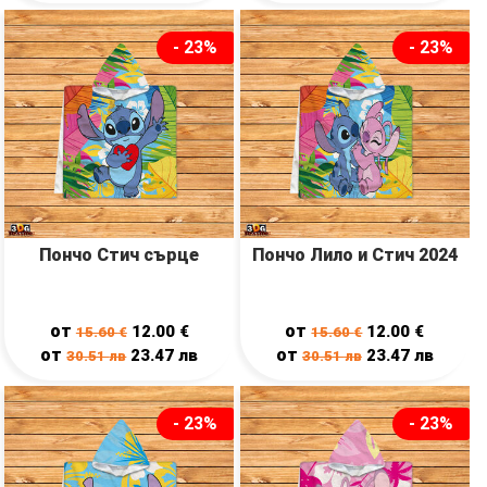
- 23%
- 23%
Пончо Стич сърце
Пончо Лило и Стич 2024
от
от
12.00
€
12.00
€
15.60
€
15.60
€
от
от
23.47
лв
23.47
лв
30.51
лв
30.51
лв
- 23%
- 23%