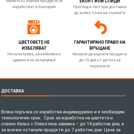
Made in EU Всички продукти се
ЕКОНТ ИЛИ СПИДИ
изработват в България
Преглед и тест при доставка
до всяка точка на страната
ЦВЕТОВЕТЕ НЕ
ГАРАНТИРАНО ПРАВО НА
ИЗБЕЛЯВАТ
ВРЪЩАНЕ
Не се изтрива, не избелява и
Можете да върнете продукта
щампата не се напуква!
до 15 дни от датата на
поръчката!
ДОСТАВКА
Всяка поръчка се изработва индивидуално и е необходим
технологичен срок . Срок за изработка на шалтета и
спално бельо с Олекотена завивка – до 14 работни дни, а
за всички останали продукти до 7 работни дни. Цена за