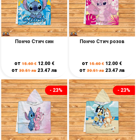
Пончо Стич син
Пончо Стич розов
от
от
12.00
€
12.00
€
15.60
€
15.60
€
от
от
23.47
лв
23.47
лв
30.51
лв
30.51
лв
- 23%
- 23%