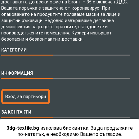
доставката до всеки офис на Еконт – 3€ с включен ДДС.
Вашата поръчка е защитена от коронавирус! При
опаковането на продуктите ползваме маски за лице и
защитни ръкавици. Редовно извършваме детайлна
дезинфекция на ръцете, пратките, складовете и
производстжените помещения. Куриери извършат
безопасни и безконтактни доставки.
КАТЕГОРИИ
Спално бельо
ИНФОРМАЦИЯ
Бебешки спални комплекти
Шалтета
Тениски с пълноцветен печат
Технология на печатане
Вход за партньори
Хавлиени кърпи
Файлове за печат
Халати
Доставка
ЗА КОНТАКТИ
Пончо за водни спортове
Как да поръчам?
Микрофибърни Плажни Кърпи
Ценообразуване
3dg-textile.bg
използва бисквитки. За да продължите
Микрофибърни Велурени Кърпи
С какво сме различни?
Телефон:
0892 26 04 34 / 0896 57 42 42
по-нататък, е необходимо Вашето съгласие.
Детски пончота
Контакти