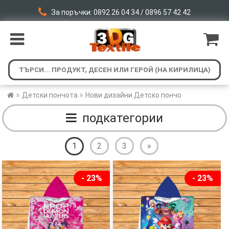
За поръчки: 0892 26 04 34 / 0896 57 42 42
»
»
Детски пончота
Нови дизайни Детско пончо
подкатегории
1
2
3
»
- 23%
- 23%