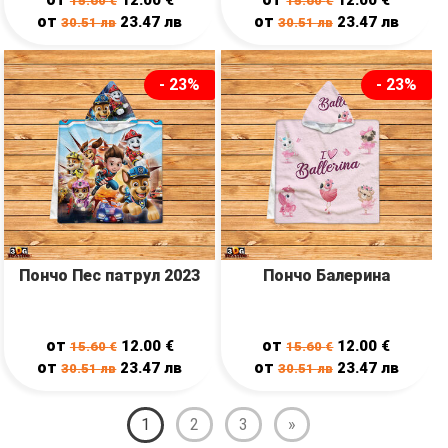
15.60
€
15.60
€
от
от
23.47
лв
23.47
лв
30.51
лв
30.51
лв
- 23%
- 23%
Пончо Пес патрул 2023
Пончо Балерина
от
от
12.00
€
12.00
€
15.60
€
15.60
€
от
от
23.47
лв
23.47
лв
30.51
лв
30.51
лв
1
2
3
»