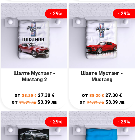
- 29%
- 29%
Шалте Мустанг -
Шалте Мустанг -
Mustang 2
Mustang
от
от
27.30
€
27.30
€
38.20
€
38.20
€
от
от
53.39
лв
53.39
лв
74.71
лв
74.71
лв
- 29%
- 29%