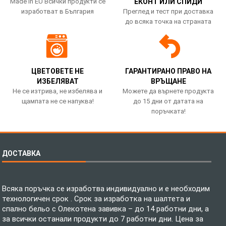
Made in EU Всички продукти се
ЕКОНТ ИЛИ СПИДИ
изработват в България
Преглед и тест при доставка
до всяка точка на страната
ЦВЕТОВЕТЕ НЕ
ГАРАНТИРАНО ПРАВО НА
ИЗБЕЛЯВАТ
ВРЪЩАНЕ
Не се изтрива, не избелява и
Можете да върнете продукта
щампата не се напуква!
до 15 дни от датата на
поръчката!
ДОСТАВКА
Всяка поръчка се изработва индивидуално и е необходим
технологичен срок . Срок за изработка на шалтета и
спално бельо с Олекотена завивка – до 14 работни дни, а
за всички останали продукти до 7 работни дни. Цена за