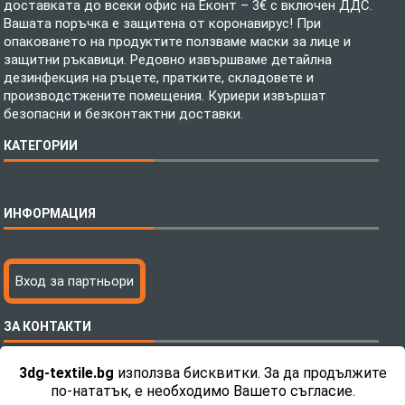
доставката до всеки офис на Еконт – 3€ с включен ДДС.
Вашата поръчка е защитена от коронавирус! При
опаковането на продуктите ползваме маски за лице и
защитни ръкавици. Редовно извършваме детайлна
дезинфекция на ръцете, пратките, складовете и
производстжените помещения. Куриери извършат
безопасни и безконтактни доставки.
КАТЕГОРИИ
Спално бельо
ИНФОРМАЦИЯ
Бебешки спални комплекти
Шалтета
Тениски с пълноцветен печат
Технология на печатане
Вход за партньори
Хавлиени кърпи
Файлове за печат
Халати
Доставка
ЗА КОНТАКТИ
Пончо за водни спортове
Как да поръчам?
Микрофибърни Плажни Кърпи
Ценообразуване
3dg-textile.bg
използва бисквитки. За да продължите
Микрофибърни Велурени Кърпи
С какво сме различни?
Телефон:
0892 26 04 34 / 0896 57 42 42
по-нататък, е необходимо Вашето съгласие.
Детски пончота
Контакти