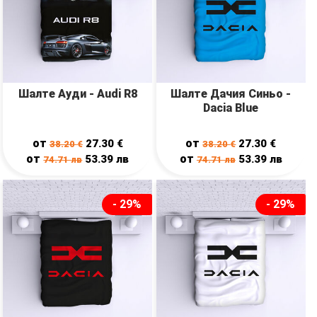
Шалте Ауди - Audi R8
Шалте Дачия Синьо -
Dacia Blue
от
от
27.30
€
27.30
€
38.20
€
38.20
€
от
от
53.39
лв
53.39
лв
74.71
лв
74.71
лв
- 29%
- 29%