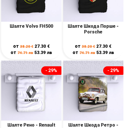
Шалте Volvo FH500
Шалте Шкода Порше -
Porsche
от
от
27.30
€
27.30
€
38.20
€
38.20
€
от
от
53.39
лв
53.39
лв
74.71
лв
74.71
лв
- 29%
- 29%
Шалте Рено - Renault
Шалте Шкода Ретро -