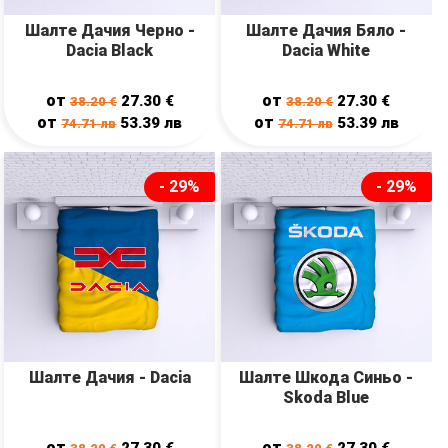
Шалте Дачия Черно -
Шалте Дачия Бяло -
Dacia Black
Dacia White
от
от
27.30
€
27.30
€
38.20
€
38.20
€
от
от
53.39
лв
53.39
лв
74.71
лв
74.71
лв
- 29%
- 29%
Шалте Дачия - Dacia
Шалте Шкода Синьо -
Skoda Blue
от
от
27.30
€
27.30
€