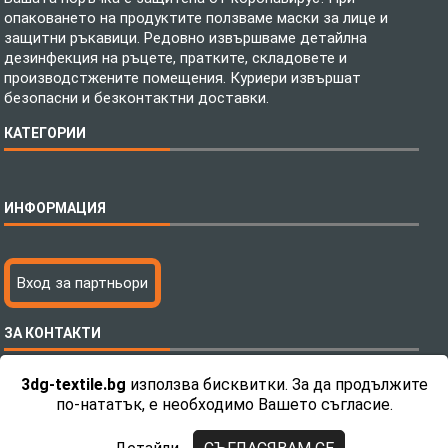
опаковането на продуктите ползваме маски за лице и
защитни ръкавици. Редовно извършваме детайлна
дезинфекция на ръцете, пратките, складовете и
производстжените помещения. Куриери извършат
безопасни и безконтактни доставки.
КАТЕГОРИИ
Спално бельо
ИНФОРМАЦИЯ
Бебешки спални комплекти
Шалтета
Тениски с пълноцветен печат
Технология на печатане
Вход за партньори
Хавлиени кърпи
Файлове за печат
Халати
Доставка
ЗА КОНТАКТИ
Пончо за водни спортове
Как да поръчам?
Микрофибърни Плажни Кърпи
Ценообразуване
3dg-textile.bg
използва бисквитки. За да продължите
Микрофибърни Велурени Кърпи
С какво сме различни?
Телефон:
0892 26 04 34 / 0896 57 42 42
по-нататък, е необходимо Вашето съгласие.
Детски пончота
Контакти
Тениски
Общи Условия