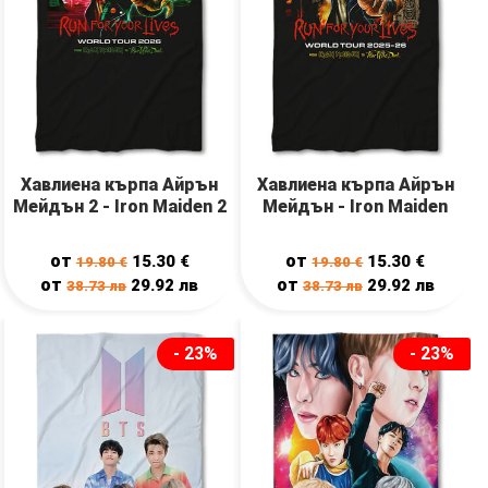
Хавлиена кърпа Айрън
Хавлиена кърпа Айрън
Мейдън 2 - Iron Maiden 2
Мейдън - Iron Maiden
от
от
15.30
€
15.30
€
19.80
€
19.80
€
от
от
29.92
лв
29.92
лв
38.73
лв
38.73
лв
- 23%
- 23%