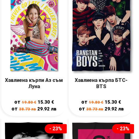
Хавлиена кърпи Аз съм
Хавлиена кърпа БТС-
Луна
BTS
от
от
15.30
€
15.30
€
19.80
€
19.80
€
от
от
29.92
лв
29.92
лв
38.73
лв
38.73
лв
- 23%
- 23%