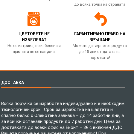
до всяка точка на страната
ЦВЕТОВЕТЕ НЕ
ГАРАНТИРАНО ПРАВО НА
ИЗБЕЛЯВАТ
ВРЪЩАНЕ
Не се изтрива, не избелява и
Можете да върнете продукта
щампата не се напуква!
до 15 дни от датата на
поръчката!
ДОСТАВКА
Всяка поръчка се изработва индивидуално и е необходим
технологичен срок . Срок за изработка на шалтета и
спално бельо с Олекотена завивка – до 14 работни дни, а
за всички останали продукти до 7 работни дни. Цена за
доставката до всеки офис на Еконт – 3€ с включен ДДС.
Вашата поръчка е защитена от коронавирус! При