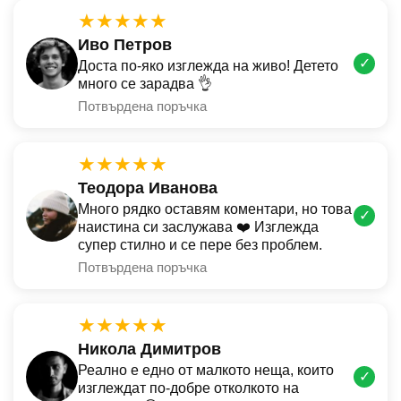
★★★★★
Иво Петров
✓
Доста по-яко изглежда на живо! Детето
много се зарадва 👌
Потвърдена поръчка
★★★★★
Теодора Иванова
Много рядко оставям коментари, но това
✓
наистина си заслужава ❤️ Изглежда
супер стилно и се пере без проблем.
Потвърдена поръчка
★★★★★
Никола Димитров
Реално е едно от малкото неща, които
✓
изглеждат по-добре отколкото на