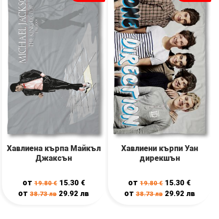
Хавлиена кърпа Майкъл
Хавлиени кърпи Уан
Джаксън
дирекшън
от
от
15.30
€
15.30
€
19.80
€
19.80
€
от
от
29.92
лв
29.92
лв
38.73
лв
38.73
лв