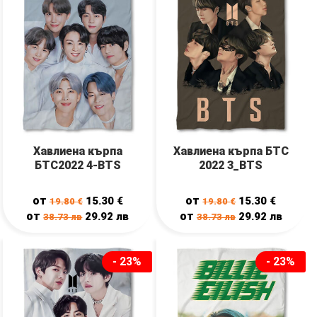
Хавлиена кърпа
Хавлиена кърпа БТС
БТС2022 4-BTS
2022 3_BTS
от
от
15.30
€
15.30
€
19.80
€
19.80
€
от
от
29.92
лв
29.92
лв
38.73
лв
38.73
лв
- 23%
- 23%