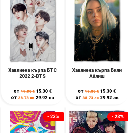
Хавлиена кърпа БТС
Хавлиена кърпа Били
2022 2-BTS
Айлиш
от
от
15.30
€
15.30
€
19.80
€
19.80
€
от
от
29.92
лв
29.92
лв
38.73
лв
38.73
лв
- 23%
- 23%