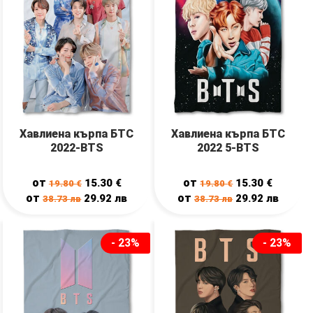
Хавлиена кърпа БТС
Хавлиена кърпа БТС
2022-BTS
2022 5-BTS
от
от
15.30
€
15.30
€
19.80
€
19.80
€
от
от
29.92
лв
29.92
лв
38.73
лв
38.73
лв
- 23%
- 23%