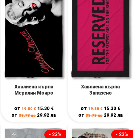
Хавлиена кърпа
Хавлиена кърпа
Мерилин Монро
Запазено
от
от
15.30
€
15.30
€
19.80
€
19.80
€
от
от
29.92
лв
29.92
лв
38.73
лв
38.73
лв
- 23%
- 23%