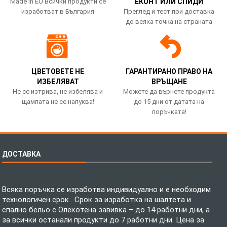
Made in EU Всички продукти се
ЕКОНТ ИЛИ СПИДИ
изработват в България
Преглед и тест при доставка
до всяка точка на страната
ЦВЕТОВЕТЕ НЕ
ГАРАНТИРАНО ПРАВО НА
ИЗБЕЛЯВАТ
ВРЪЩАНЕ
Не се изтрива, не избелява и
Можете да върнете продукта
щампата не се напуква!
до 15 дни от датата на
поръчката!
ДОСТАВКА
Всяка поръчка се изработва индивидуално и е необходим
технологичен срок . Срок за изработка на шалтета и
спално бельо с Олекотена завивка – до 14 работни дни, а
за всички останали продукти до 7 работни дни. Цена за