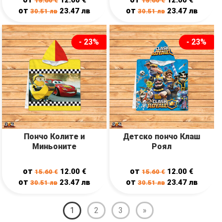
15.60
€
15.60
€
от
от
23.47
лв
23.47
лв
30.51
лв
30.51
лв
- 23%
- 23%
Пончо Колите и
Детско пончо Клаш
Миньоните
Роял
от
от
12.00
€
12.00
€
15.60
€
15.60
€
от
от
23.47
лв
23.47
лв
30.51
лв
30.51
лв
1
2
3
»