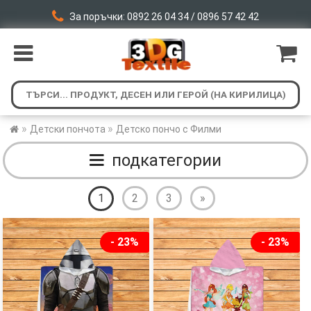
За поръчки: 0892 26 04 34 / 0896 57 42 42
»
»
Детски пончота
Детско пончо с Филми
подкатегории
1
2
3
»
- 23%
- 23%