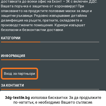
доставката до всеки офис на Еконт – 3€ с включен ДДС.
Вашата поръчка е защитена от коронавирус! При
опаковането на продуктите ползваме маски за лице и
защитни ръкавици. Редовно извършваме детайлна
дезинфекция на ръцете, пратките, складовете и
производстжените помещения. Куриери извършат
безопасни и безконтактни доставки.
КАТЕГОРИИ
Спално бельо
ИНФОРМАЦИЯ
Бебешки спални комплекти
Шалтета
Тениски с пълноцветен печат
Технология на печатане
Вход за партньори
Хавлиени кърпи
Файлове за печат
Халати
Доставка
ЗА КОНТАКТИ
Пончо за водни спортове
Как да поръчам?
Микрофибърни Плажни Кърпи
Ценообразуване
3dg-textile.bg
използва бисквитки. За да продължите
Микрофибърни Велурени Кърпи
С какво сме различни?
Телефон:
0892 26 04 34 / 0896 57 42 42
по-нататък, е необходимо Вашето съгласие.
Детски пончота
Контакти