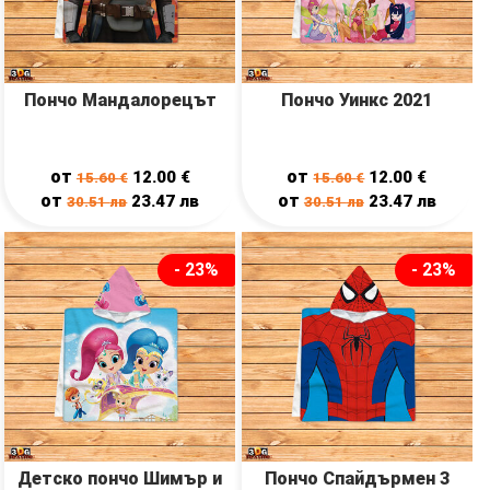
Пончо Мандалорецът
Пончо Уинкс 2021
от
от
12.00
€
12.00
€
15.60
€
15.60
€
от
от
23.47
лв
23.47
лв
30.51
лв
30.51
лв
- 23%
- 23%
Детско пончо Шимър и
Пончо Спайдърмен 3