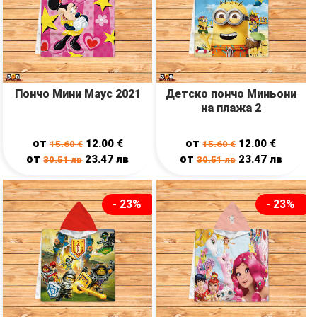
Пончо Мини Маус 2021
Детско пончо Миньони
на плажа 2
от
от
12.00
€
12.00
€
15.60
€
15.60
€
от
от
23.47
лв
23.47
лв
30.51
лв
30.51
лв
- 23%
- 23%