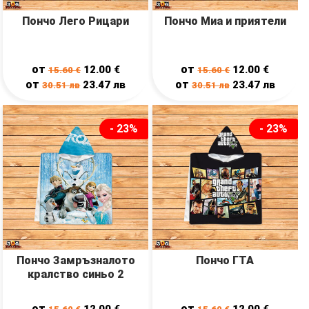
Пончо Лего Рицари
Пончо Миа и приятели
от
от
12.00
€
12.00
€
15.60
€
15.60
€
от
от
23.47
лв
23.47
лв
30.51
лв
30.51
лв
- 23%
- 23%
Пончо Замръзналото
Пончо ГТА
кралство синьо 2
от
от
12.00
€
12.00
€