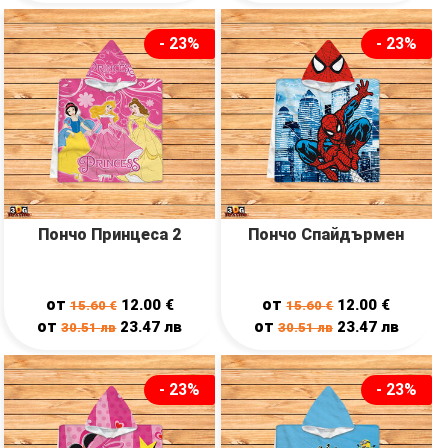
- 23%
- 23%
Пончо Принцеса 2
Пончо Спайдърмен
от
от
12.00
€
12.00
€
15.60
€
15.60
€
от
от
23.47
лв
23.47
лв
30.51
лв
30.51
лв
- 23%
- 23%