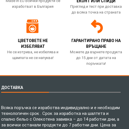
Made in EU Всички продукти се
ЕКОНТ ИЛИ СПИДИ
изработват в България
Преглед и тест при доставка
до всяка точка на страната
ЦВЕТОВЕТЕ НЕ
ГАРАНТИРАНО ПРАВО НА
ИЗБЕЛЯВАТ
ВРЪЩАНЕ
Не се изтрива, не избелява и
Можете да върнете продукта
щампата не се напуква!
до 15 дни от датата на
поръчката!
ДОСТАВКА
Всяка поръчка се изработва индивидуално и е необходим
технологичен срок . Срок за изработка на шалтета и
спално бельо с Олекотена завивка – до 14 работни дни, а
за всички останали продукти до 7 работни дни. Цена за