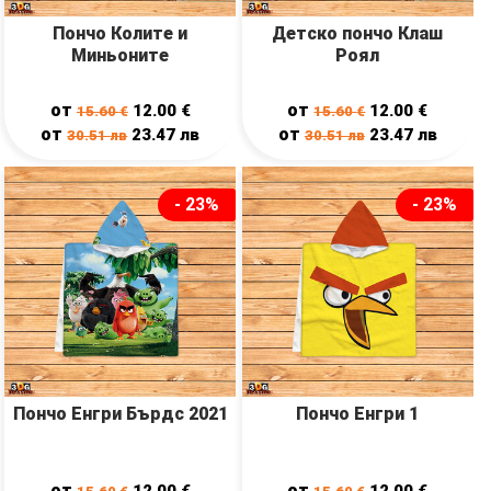
Пончо Колите и
Детско пончо Клаш
Миньоните
Роял
от
от
12.00
€
12.00
€
15.60
€
15.60
€
от
от
23.47
лв
23.47
лв
30.51
лв
30.51
лв
- 23%
- 23%
Пончо Енгри Бърдс 2021
Пончо Енгри 1
от
от
12.00
€
12.00
€