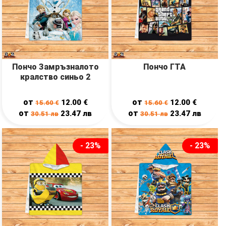
Пончо Замръзналото
Пончо ГТА
кралство синьо 2
от
от
12.00
€
12.00
€
15.60
€
15.60
€
от
от
23.47
лв
23.47
лв
30.51
лв
30.51
лв
- 23%
- 23%