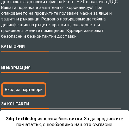
доставката до всеки офис на Еконт – 3€ с включен ДДС.
Вашата поръчка е защитена от коронавирус! При
опаковането на продуктите ползваме маски за лице и
защитни ръкавици. Редовно извършваме детайлна
дезинфекция на ръцете, пратките, складовете и
производстжените помещения. Куриери извършат
безопасни и безконтактни доставки.
КАТЕГОРИИ
Спално бельо
ИНФОРМАЦИЯ
Бебешки спални комплекти
Шалтета
Тениски с пълноцветен печат
Технология на печатане
Вход за партньори
Хавлиени кърпи
Файлове за печат
Халати
Доставка
ЗА КОНТАКТИ
Пончо за водни спортове
Как да поръчам?
Микрофибърни Плажни Кърпи
Ценообразуване
3dg-textile.bg
използва бисквитки. За да продължите
Микрофибърни Велурени Кърпи
С какво сме различни?
Телефон:
0892 26 04 34 / 0896 57 42 42
по-нататък, е необходимо Вашето съгласие.
Детски пончота
Контакти