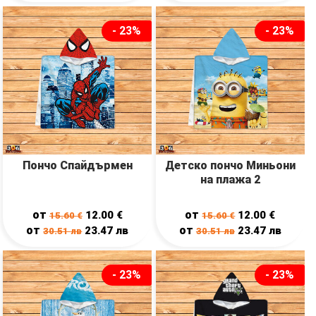
- 23%
- 23%
Пончо Спайдърмен
Детско пончо Миньони
на плажа 2
от
от
12.00
€
12.00
€
15.60
€
15.60
€
от
от
23.47
лв
23.47
лв
30.51
лв
30.51
лв
- 23%
- 23%