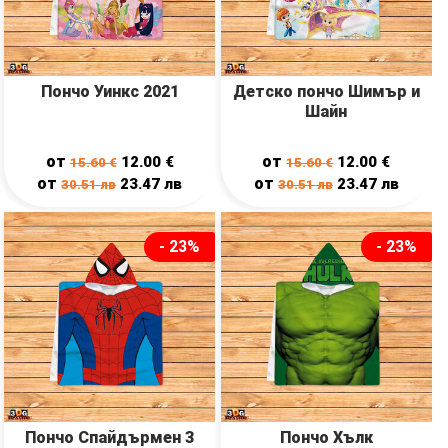
Пончо Уинкс 2021
Детско пончо Шимър и
Шайн
от
от
12.00
€
12.00
€
15.60
€
15.60
€
от
от
23.47
лв
23.47
лв
30.51
лв
30.51
лв
- 23%
- 23%
Пончо Спайдърмен 3
Пончо Хълк