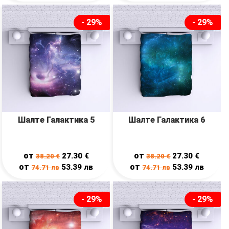
- 29%
- 29%
Шалте Галактика 5
Шалте Галактика 6
от
от
27.30
€
27.30
€
38.20
€
38.20
€
от
от
53.39
лв
53.39
лв
74.71
лв
74.71
лв
- 29%
- 29%