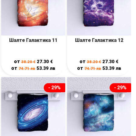
Шалте Галактика 11
Шалте Галактика 12
от
от
27.30
€
27.30
€
38.20
€
38.20
€
от
от
53.39
лв
53.39
лв
74.71
лв
74.71
лв
- 29%
- 29%