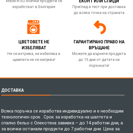
Made in EU Всички продукти се
ЕКОНТ ИЛИ СПИДИ
изработват в България
Преглед и тест при доставка
до всяка точка на страната
ЦВЕТОВЕТЕ НЕ
ГАРАНТИРАНО ПРАВО НА
ИЗБЕЛЯВАТ
ВРЪЩАНЕ
Не се изтрива, не избелява и
Можете да върнете продукта
щампата не се напуква!
до 15 дни от датата на
поръчката!
ДОСТАВКА
Всяка поръчка се изработва индивидуално и е необходим
технологичен срок . Срок за изработка на шалтета и
спално бельо с Олекотена завивка – до 14 работни дни, а
за всички останали продукти до 7 работни дни. Цена за