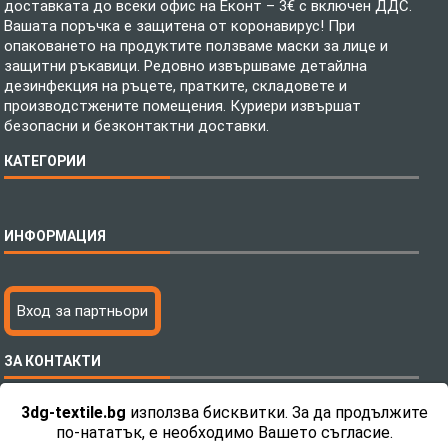
доставката до всеки офис на Еконт – 3€ с включен ДДС.
Вашата поръчка е защитена от коронавирус! При
опаковането на продуктите ползваме маски за лице и
защитни ръкавици. Редовно извършваме детайлна
дезинфекция на ръцете, пратките, складовете и
производстжените помещения. Куриери извършат
безопасни и безконтактни доставки.
КАТЕГОРИИ
Спално бельо
ИНФОРМАЦИЯ
Бебешки спални комплекти
Шалтета
Тениски с пълноцветен печат
Технология на печатане
Вход за партньори
Хавлиени кърпи
Файлове за печат
Халати
Доставка
ЗА КОНТАКТИ
Пончо за водни спортове
Как да поръчам?
Микрофибърни Плажни Кърпи
Ценообразуване
3dg-textile.bg
използва бисквитки. За да продължите
Микрофибърни Велурени Кърпи
С какво сме различни?
Телефон:
0892 26 04 34 / 0896 57 42 42
по-нататък, е необходимо Вашето съгласие.
Детски пончота
Контакти