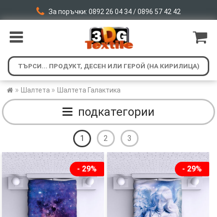
За поръчки: 0892 26 04 34 / 0896 57 42 42
»
»
Шалтета
Шалтета Галактика
подкатегории
1
2
3
- 29%
- 29%