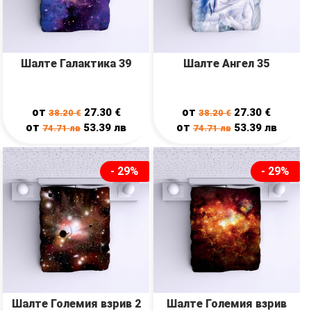
Шалте Галактика 39
Шалте Ангел 35
от
от
27.30
€
27.30
€
38.20
€
38.20
€
от
от
53.39
лв
53.39
лв
74.71
лв
74.71
лв
- 29%
- 29%
Шалте Големия взрив 2
Шалте Големия взрив