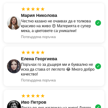
★★★★★
Мария Николова
Честно казано не очаквах да е толкова
✓
красиво на живо 😍 Материята е супер
мека, а цветовете са уникални!
Потвърдена поръчка
★★★★★
Елена Георгиева
Поръчах го за дъщеря ми и буквално не
✓
иска да става от леглото 😂 Много добро
качество!
Потвърдена поръчка
★★★★★
Иво Петров
✓
Доста по-яко изглежда на живо! Детето