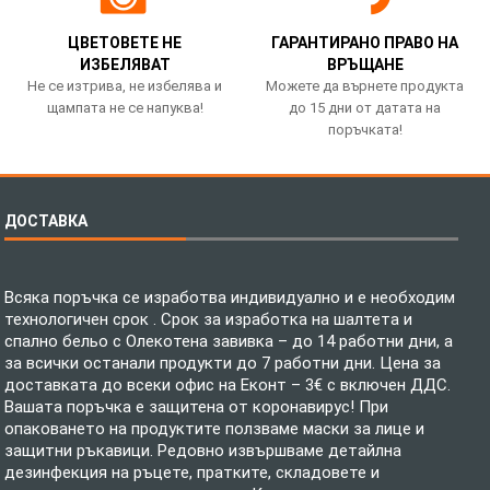
ЦВЕТОВЕТЕ НЕ
ГАРАНТИРАНО ПРАВО НА
ИЗБЕЛЯВАТ
ВРЪЩАНЕ
Не се изтрива, не избелява и
Можете да върнете продукта
щампата не се напуква!
до 15 дни от датата на
поръчката!
ДОСТАВКА
Всяка поръчка се изработва индивидуално и е необходим
технологичен срок . Срок за изработка на шалтета и
спално бельо с Олекотена завивка – до 14 работни дни, а
за всички останали продукти до 7 работни дни. Цена за
доставката до всеки офис на Еконт – 3€ с включен ДДС.
Вашата поръчка е защитена от коронавирус! При
опаковането на продуктите ползваме маски за лице и
защитни ръкавици. Редовно извършваме детайлна
дезинфекция на ръцете, пратките, складовете и