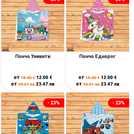
Пончо Уникити
Пончо Еднорог
от
от
12.00
€
12.00
€
15.60
€
15.60
€
от
от
23.47
лв
23.47
лв
30.51
лв
30.51
лв
- 23%
- 23%