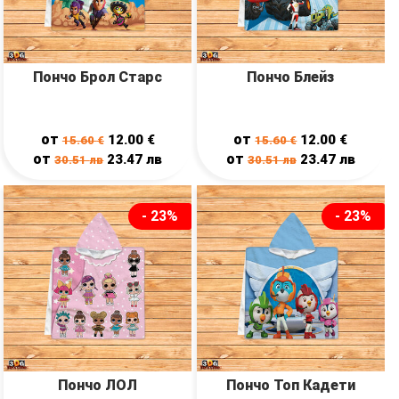
Пончо Брол Старс
Пончо Блейз
от
от
12.00
€
12.00
€
15.60
€
15.60
€
от
от
23.47
лв
23.47
лв
30.51
лв
30.51
лв
- 23%
- 23%
Пончо ЛОЛ
Пончо Топ Кадети