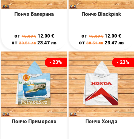
Пончо Балерина
Пончо Blackpink
от
от
12.00
€
12.00
€
15.60
€
15.60
€
от
от
23.47
лв
23.47
лв
30.51
лв
30.51
лв
- 23%
- 23%
Пончо Приморско
Пончо Хонда