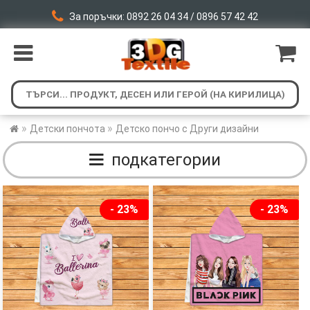
За поръчки: 0892 26 04 34 / 0896 57 42 42
»
»
Детски пончота
Детско пончо с Други дизайни
подкатегории
- 23%
- 23%