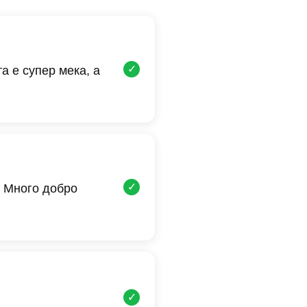
✓
а е супер мека, а
✓
 Много добро
✓