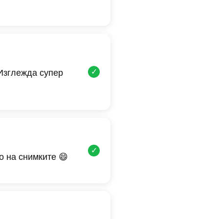
✓
 Изглежда супер
✓
о на снимките 😄