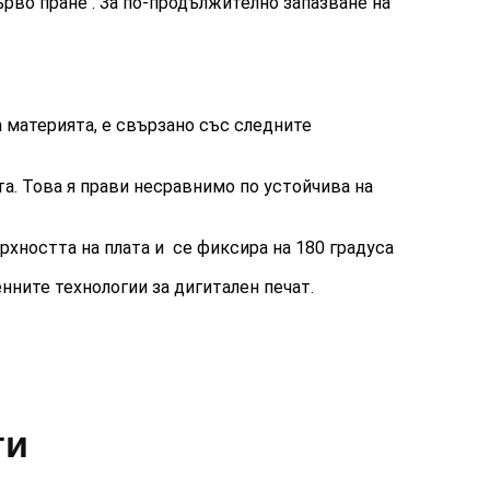
ърво пране . За по-продължително запазване на
 материята, е свързано със следните
та. Това я прави несравнимо по устойчива на
рхността на плата и се фиксира на 180 градуса
ните технологии за дигитален печат.
ти