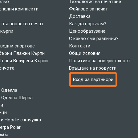
ельо
Технология на печатане
спални комплекти
Файлове за печат
Доставка
с пълноцветен печат
Как да поръчам?
 кърпи
Ценообразуване
С какво сме различни?
 водни спортове
Контакти
ърни Плажни Кърпи
Общи Условия
ърни Велурени Кърпи
Политика за поверителност
ончота
Връщане на продукти
Вход за партньори
 Одеяла
 Одеяла Шерпа
си
ици
и Hoodie с качулка
erpa Polar
ажба