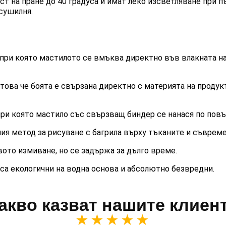
ст на пране до 40 градуса и имат леко изсветляване при п
сушилня.
 при която мастилото се вмъква директно във влакната на
 това че боята е свързана директно с материята на продук
,при която мастило със свързващ биндер се нанася по повъ
 метод за рисуване с багрила върху тъканите и съвремен
ото измиване, но се задържа за дълго време.
 са екологични на водна основа и абсолютно безвредни.
акво казват нашите клиен
★★★★★