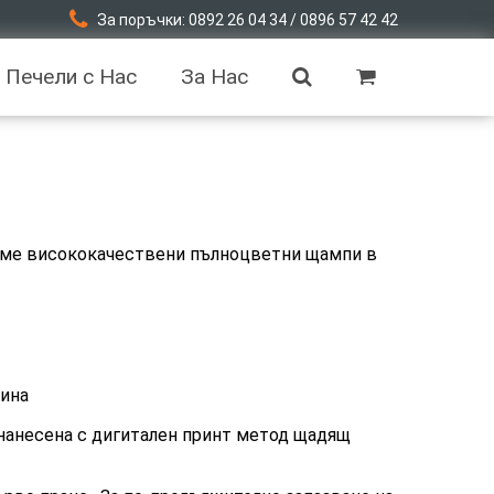
За поръчки: 0892 26 04 34 / 0896 57 42 42
Печели с Нас
За Нас
ждаме висококачествени пълноцветни щампи в
лина
 нанесена с дигитален принт метод щадящ