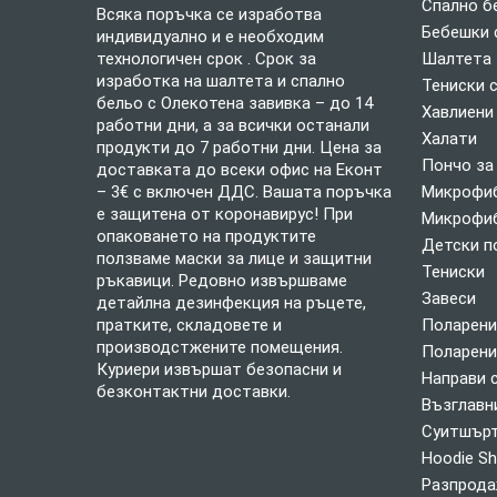
Спално б
Всяка поръчка се изработва
Бебешки 
индивидуално и е необходим
технологичен срок . Срок за
Шалтета
изработка на шалтета и спално
Тениски 
бельо с Олекотена завивка – до 14
Хавлиени
работни дни, а за всички останали
Халати
продукти до 7 работни дни. Цена за
Пончо за
доставката до всеки офис на Еконт
– 3€ с включен ДДС. Вашата поръчка
Микрофиб
е защитена от коронавирус! При
Микрофиб
опаковането на продуктите
Детски п
ползваме маски за лице и защитни
Тениски
ръкавици. Редовно извършваме
Завеси
детайлна дезинфекция на ръцете,
пратките, складовете и
Поларени
производстжените помещения.
Поларени
Куриери извършат безопасни и
Направи 
безконтактни доставки.
Възглавн
Суитшърт
Hoodie Sh
Разпрод