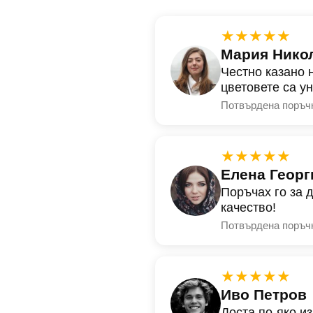
★★★★★
Мария Нико
Честно казано 
цветовете са у
Потвърдена поръч
★★★★★
Елена Георг
Поръчах го за 
качество!
Потвърдена поръч
★★★★★
Иво Петров
Доста по-яко и