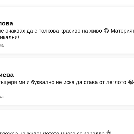
лова
не очаквах да е толкова красиво на живо 😍 Материят
никални!
ка
иева
дъщеря ми и буквално не иска да става от леглото 
ка
зглежда на живо! Детето много се зарадва 👌