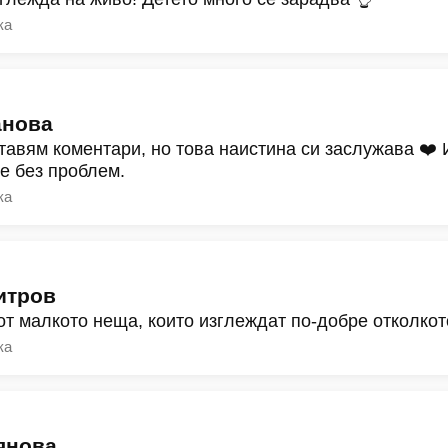
ка
анова
тавям коментари, но това наистина си заслужава ❤️
ре без проблем.
ка
итров
от малкото неща, които изглеждат по-добре отколкот
ка
янова