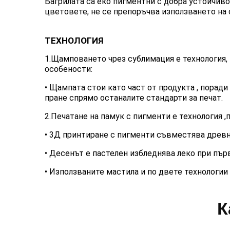
Багрилата са еко пигментни с добра устойчиво
цветовете, не се препоръчва използването на 
ТЕХНОЛОГИЯ
1.Щамповането чрез сублимация е технология,
особености:
• Щампата стои като част от продукта , поради
пране спрямо останалите стандарти за печат.
2.Печатане на памук с пигменти е технология 
•
3Д принтиране с пигменти съвместява древния
•
Десенът е пастелен избледнява леко при първ
• Използваните мастила и по двете технологии
К