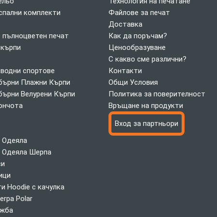
ельо
Технология на печатане
спални комплекти
Файлове за печат
Доставка
с пълноцветен печат
Как да поръчам?
 кърпи
Ценообразуване
С какво сме различни?
 водни спортове
Контакти
ърни Плажни Кърпи
Общи Условия
ърни Велурени Кърпи
Политика за поверителност
ончота
Връщане на продукти
Вход за партньори
 Одеяла
 Одеяла Шерпа
си
ици
и Hoodie с качулка
erpa Polar
ажба