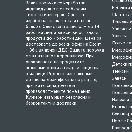
Спално б
Всяка поръчка се изработва
Бебешки 
индивидуално и е необходим
технологичен срок . Срок за
Шалтета
изработка на шалтета и спално
Тениски 
бельо с Олекотена завивка – до 14
Хавлиени
работни дни, а за всички останали
Халати
продукти до 7 работни дни. Цена за
Пончо за
доставката до всеки офис на Еконт
– 3€ с включен ДДС. Вашата поръчка
Микрофиб
е защитена от коронавирус! При
Микрофиб
опаковането на продуктите
Детски п
ползваме маски за лице и защитни
Тениски
ръкавици. Редовно извършваме
Завеси
детайлна дезинфекция на ръцете,
пратките, складовете и
Поларени
производстжените помещения.
Поларени
Куриери извършат безопасни и
Направи 
безконтактни доставки.
Възглавн
Суитшърт
Hoodie Sh
Разпрод