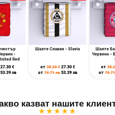
нчестър
Шалте Славия - Slavia
Шалте Ба
ервен -
Червено - 
United Red
27.30
€
от
27.30
€
от
38.20
€
38.
53.39
лв
от
53.39
лв
от
74.71
лв
74.7
акво казват нашите клиен
★★★★★