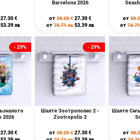
Barcelona 2026
Seash
27.30
€
от
27.30
€
от
38.20
€
38.
53.39
лв
от
53.39
лв
от
74.71
лв
74.7
- 29%
- 29%
ъзналото
Шалте Зоотрополис 2 -
Шалте Смъ
о 2026
Zootropolis 2
S
27.30
€
от
27.30
€
от
38.20
€
38.
53.39
лв
от
53.39
лв
от
74.71
лв
74.7