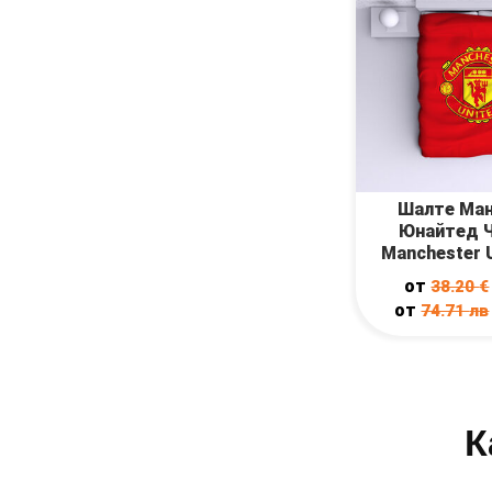
Шалте Ма
Юнайтед Ч
Manchester 
от
38.20
€
от
74.71
лв
К