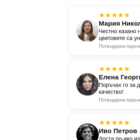
★★★★★
Мария Нико
Честно казано 
цветовете са у
Потвърдена поръч
★★★★★
Елена Георг
Поръчах го за 
качество!
Потвърдена поръч
★★★★★
Иво Петров
Доста по-яко и