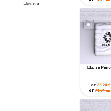
Шалтета
Шалте Рено 
от
38.20
€
от
74.71
лв