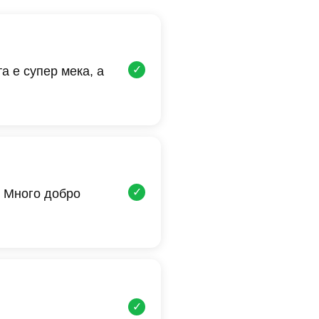
✓
а е супер мека, а
✓
 Много добро
✓