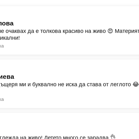
лова
не очаквах да е толкова красиво на живо 😍 Материят
никални!
ка
иева
дъщеря ми и буквално не иска да става от леглото 
ка
зглежда на живо! Детето много се зарадва 👌