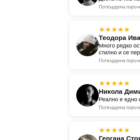
Потвърдена поръч
★★★★★
Теодора Ив
Много рядко ос
стилно и се пе
Потвърдена поръч
★★★★★
Никола Дим
Реално е едно 
Потвърдена поръч
★★★★★
Гергана Сто