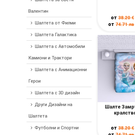
Валентин
от
38.20
€
Шалтета от Филми
от
74.71
лв
Шалтета Галактика
Шалтета с Автомобили
Камиони и Трактори
Шалтета с Анимационни
Герои
Шалтета с 3D дизайн
Други Дизайни на
Шалте Замр
кралств
Шалтета
от
Футболни и Спортни
38.20
€
от
74.71
лв