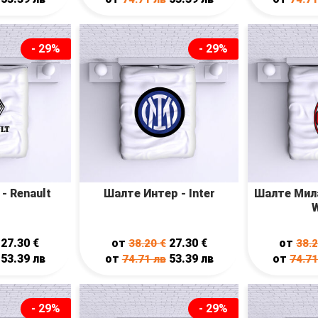
- 29%
- 29%
- Renault
Шалте Интер - Inter
Шалте Мила
W
27.30
€
от
27.30
€
от
38.20
€
38.
53.39
лв
от
53.39
лв
от
74.71
лв
74.7
- 29%
- 29%