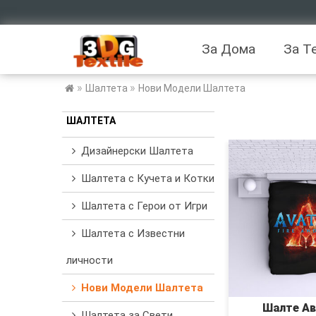
За Дома
За Т
»
»
Шалтета
Нови Модели Шалтета
ШАЛТЕТА
Дизайнерски Шалтета
Шалтета с Кучета и Котки
Шалтета с Герои от Игри
Шалтета с Известни
личности
Нови Модели Шалтета
Шалте Ав
Шалтета за Свети