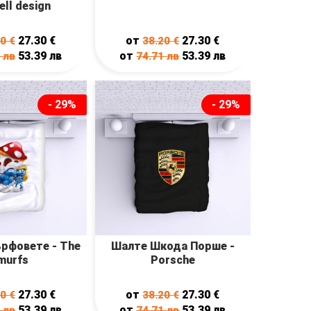
ell design
27.30
€
от
27.30
€
20
€
38.20
€
53.39
лв
от
53.39
лв
1
лв
74.71
лв
- 29%
- 29%
рфовете - The
Шалте Шкода Порше -
murfs
Porsche
27.30
€
от
27.30
€
20
€
38.20
€
53.39
лв
от
53.39
лв
1
лв
74.71
лв