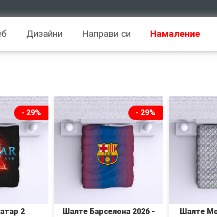
еб
Дизайни
Направи си
Намаление
- 29%
- 29%
атар 2
Шалте Барселона 2026 -
Шалте Мо