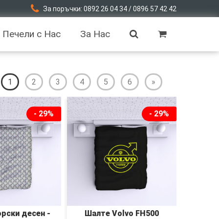
За поръчки: 0892 26 04 34 / 0896 57 42 42
Печели с Нас
За Нас
1
2
3
4
5
6
»
- 29%
- 29%
рски десен -
Шалте Volvo FH500