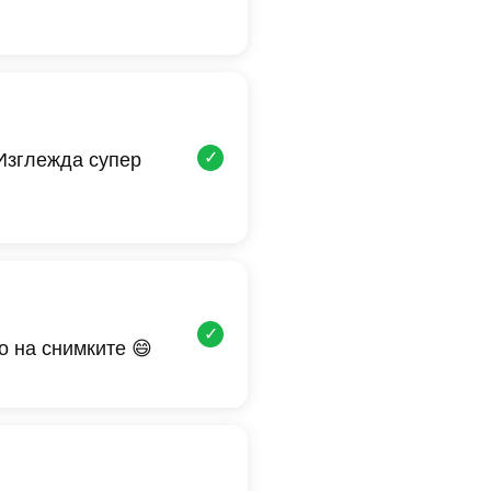
✓
 Изглежда супер
✓
о на снимките 😄