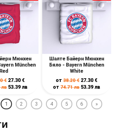
йерн Мюнхен
Шалте Байерн Мюнхен
Bayern München
Бяло - Bayern München
Red
White
27.30
€
от
27.30
€
20
€
38.20
€
53.39
лв
от
53.39
лв
1
лв
74.71
лв
1
2
3
4
5
6
»
ти