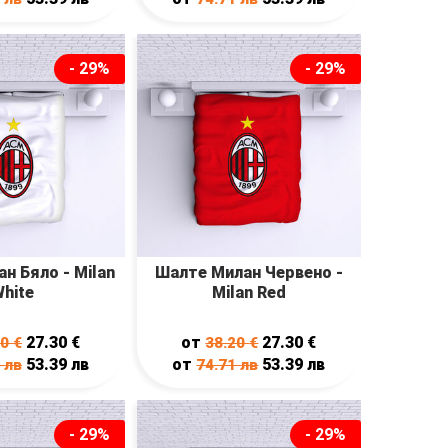
- 29%
- 29%
н Бяло - Milan
Шалте Милан Червено -
hite
Milan Red
27.30
€
от
27.30
€
20
€
38.20
€
53.39
лв
от
53.39
лв
1
лв
74.71
лв
- 29%
- 29%