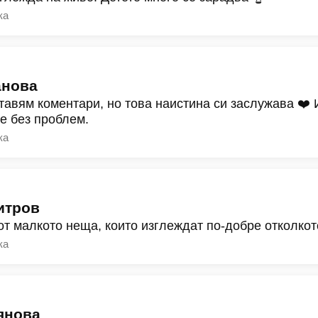
ка
анова
тавям коментари, но това наистина си заслужава ❤️
ре без проблем.
ка
итров
от малкото неща, които изглеждат по-добре отколкот
ка
янова