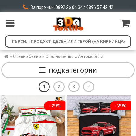
За поръчки: 0892 26 04 34 / 0896 57 42 42
»
»
Спално бельо
Спално Бельо с Автомобили
подкатегории
1
2
3
»
- 29%
- 29%