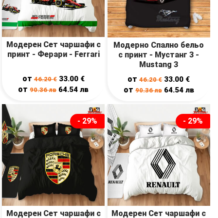
Модерен Сет чаршафи с
Модерно Спално бельо
принт - Ферари - Ferrari
с принт - Мустанг 3 -
Mustang 3
от
33.00
€
от
33.00
€
46.20
€
46.20
€
от
64.54
лв
от
64.54
лв
90.36
лв
90.36
лв
- 29%
- 29%
Модерен Сет чаршафи с
Модерен Сет чаршафи с