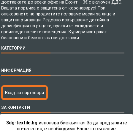
доставката до всеки офис на Еконт – 3€ с включен ДДС.
Вашата поръчка е защитена от коронавирус! При
опаковането на продуктите ползваме маски за лице и
защитни ръкавици. Редовно извършваме детайлна
дезинфекция на ръцете, пратките, складовете и
производстжените помещения. Куриери извършат
безопасни и безконтактни доставки.
КАТЕГОРИИ
Спално бельо
ИНФОРМАЦИЯ
Бебешки спални комплекти
Шалтета
Тениски с пълноцветен печат
Технология на печатане
Вход за партньори
Хавлиени кърпи
Файлове за печат
Халати
Доставка
ЗА КОНТАКТИ
Пончо за водни спортове
Как да поръчам?
Микрофибърни Плажни Кърпи
Ценообразуване
3dg-textile.bg
използва бисквитки. За да продължите
Микрофибърни Велурени Кърпи
С какво сме различни?
Телефон:
0892 26 04 34 / 0896 57 42 42
по-нататък, е необходимо Вашето съгласие.
Детски пончота
Контакти