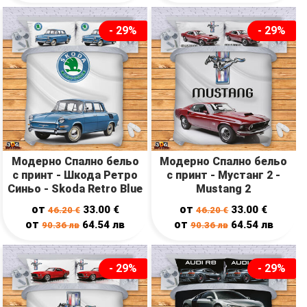
- 29%
- 29%
Модерно Спално бельо
Модерно Спално бельо
с принт - Шкода Ретро
с принт - Мустанг 2 -
Синьо - Skoda Retro Blue
Mustang 2
от
от
33.00
€
33.00
€
46.20
€
46.20
€
от
от
64.54
лв
64.54
лв
90.36
лв
90.36
лв
- 29%
- 29%