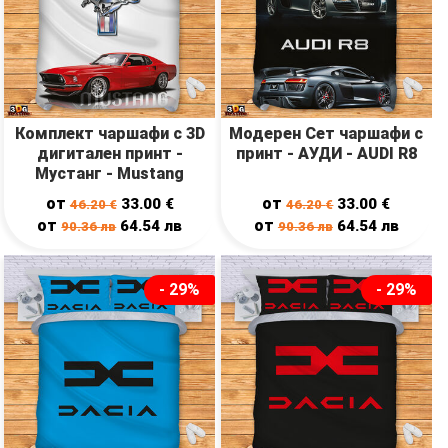
Комплект чаршафи с 3D
Модерен Сет чаршафи с
дигитален принт -
принт - АУДИ - AUDI R8
Мустанг - Mustang
от
от
33.00
€
33.00
€
46.20
€
46.20
€
от
от
64.54
лв
64.54
лв
90.36
лв
90.36
лв
- 29%
- 29%