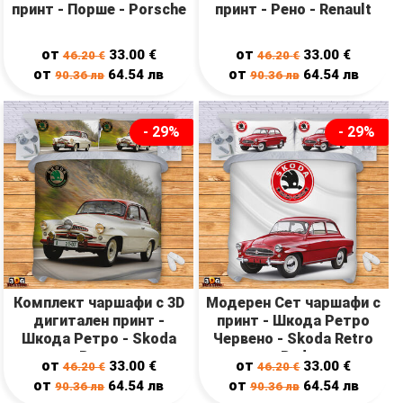
принт - Порше - Porsche
принт - Рено - Renault
от
от
33.00
€
33.00
€
46.20
€
46.20
€
от
от
64.54
лв
64.54
лв
90.36
лв
90.36
лв
- 29%
- 29%
Комплект чаршафи с 3D
Модерен Сет чаршафи с
дигитален принт -
принт - Шкода Ретро
Шкода Ретро - Skoda
Червено - Skoda Retro
Retro
Red
от
от
33.00
€
33.00
€
46.20
€
46.20
€
от
от
64.54
лв
64.54
лв
90.36
лв
90.36
лв