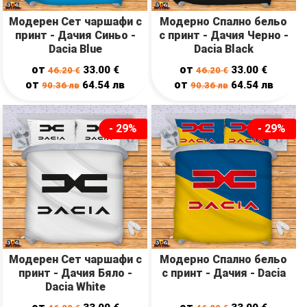
Модерен Сет чаршафи с
Модерно Спално бельо
принт - Дачия Синьо -
с принт - Дачия Черно -
Dacia Blue
Dacia Black
от
от
33.00
€
33.00
€
46.20
€
46.20
€
от
от
64.54
лв
64.54
лв
90.36
лв
90.36
лв
- 29%
- 29%
Модерен Сет чаршафи с
Модерно Спално бельо
принт - Дачия Бяло -
с принт - Дачия - Dacia
Dacia White