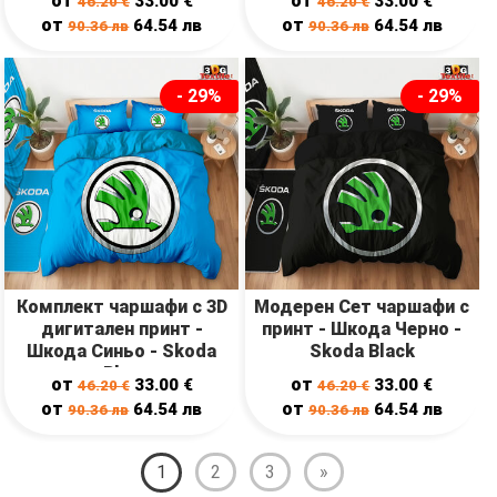
от
от
33.00
€
33.00
€
46.20
€
46.20
€
от
от
64.54
лв
64.54
лв
90.36
лв
90.36
лв
- 29%
- 29%
Комплект чаршафи с 3D
Модерен Сет чаршафи с
дигитален принт -
принт - Шкода Черно -
Шкода Синьо - Skoda
Skoda Black
Blue
от
от
33.00
€
33.00
€
46.20
€
46.20
€
от
от
64.54
лв
64.54
лв
90.36
лв
90.36
лв
1
2
3
»