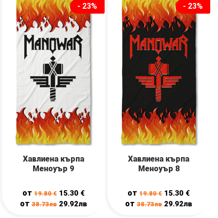
- 23%
- 23%
Хавлиена кърпа
Хавлиена кърпа
Меноуър 9
Меноуър 8
от
от
15.30
€
15.30
€
19.80
€
19.80
€
от
от
29.92лв
29.92лв
38.73лв
38.73лв