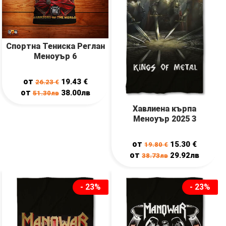
Спортна Тениска Реглан
Меноуър 6
от
19.43
€
26.23
€
от
38.00лв
51.30лв
Хавлиена кърпа
Меноуър 2025 3
от
15.30
€
19.80
€
от
29.92лв
38.73лв
- 23%
- 23%