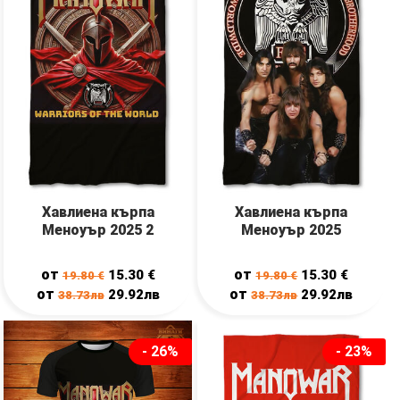
Хавлиена кърпа
Хавлиена кърпа
Меноуър 2025 2
Меноуър 2025
от
от
15.30
€
15.30
€
19.80
€
19.80
€
от
от
29.92лв
29.92лв
38.73лв
38.73лв
- 26%
- 23%