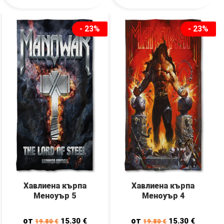
- 23%
- 23%
Хавлиена кърпа
Хавлиена кърпа
Меноуър 5
Меноуър 4
от
от
15.30
€
15.30
€
19.80
€
19.80
€