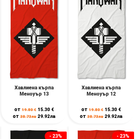
Хавлиена кърпа
Хавлиена кърпа
Меноуър 13
Меноуър 12
от
от
15.30
€
15.30
€
19.80
€
19.80
€
от
от
29.92лв
29.92лв
38.73лв
38.73лв
- 23%
- 23%