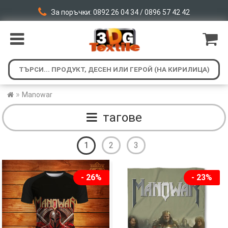
За поръчки: 0892 26 04 34 / 0896 57 42 42
»
Manowar
тагове
1
2
3
- 26%
- 23%