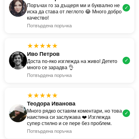
Поръчах го за дъщеря ми и буквално не
✓
иска да става от леглото 😂 Много добро
качество!
Потвърдена поръчка
★★★★★
Иво Петров
✓
Доста по-яко изглежда на живо! Детето
много се зарадва 👌
Потвърдена поръчка
★★★★★
Теодора Иванова
Много рядко оставям коментари, но това
✓
наистина си заслужава ❤️ Изглежда
супер стилно и се пере без проблем.
Потвърдена поръчка