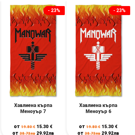
- 23%
- 23%
Хавлиена кърпа
Хавлиена кърпа
Меноуър 7
Меноуър 6
от
от
15.30
€
15.30
€
19.80
€
19.80
€
от
от
29.92лв
29.92лв
38.73лв
38.73лв