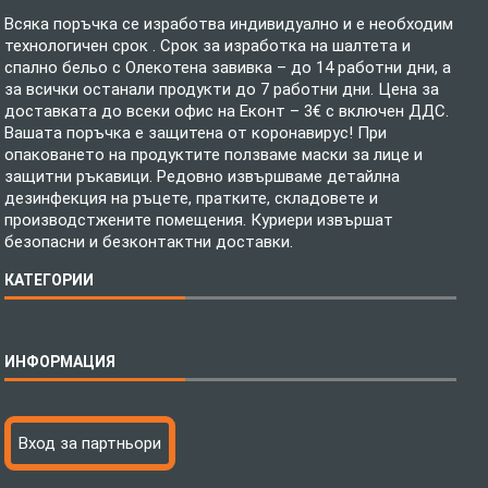
Всяка поръчка се изработва индивидуално и е необходим
технологичен срок . Срок за изработка на шалтета и
спално бельо с Олекотена завивка – до 14 работни дни, а
за всички останали продукти до 7 работни дни. Цена за
доставката до всеки офис на Еконт – 3€ с включен ДДС.
Вашата поръчка е защитена от коронавирус! При
опаковането на продуктите ползваме маски за лице и
защитни ръкавици. Редовно извършваме детайлна
дезинфекция на ръцете, пратките, складовете и
производстжените помещения. Куриери извършат
безопасни и безконтактни доставки.
КАТЕГОРИИ
Спално бельо
ИНФОРМАЦИЯ
Бебешки спални комплекти
Шалтета
Тениски с пълноцветен печат
Технология на печатане
Вход за партньори
Хавлиени кърпи
Файлове за печат
Халати
Доставка