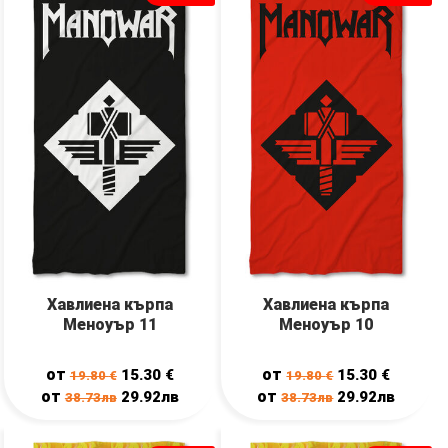
Хавлиена кърпа
Хавлиена кърпа
Меноуър 11
Меноуър 10
от
от
15.30
€
15.30
€
19.80
€
19.80
€
от
от
29.92лв
29.92лв
38.73лв
38.73лв