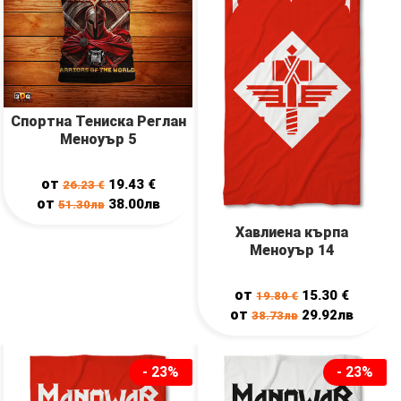
Спортна Тениска Реглан
Меноуър 5
от
19.43
€
26.23
€
от
38.00лв
51.30лв
Хавлиена кърпа
Меноуър 14
от
15.30
€
19.80
€
от
29.92лв
38.73лв
- 23%
- 23%