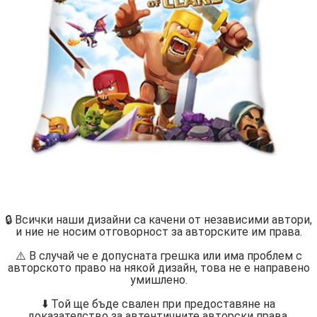
🔒 Всички наши дизайни са качени от независими автори,
и ние не носим отговорност за авторските им права.
⚠️ В случай че е допусната грешка или има проблем с
авторското право на някой дизайн, това не е направено
умишлено.
⬇️ Той ще бъде свален при предоставяне на
доказателство за автентичните авторски права.