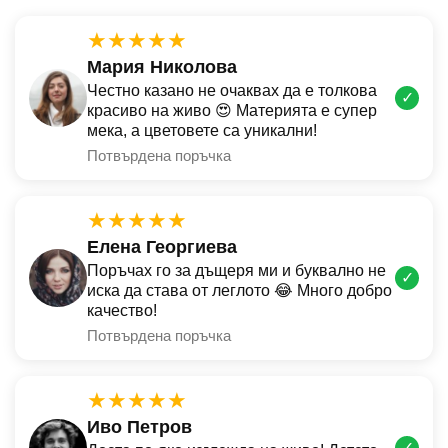
★★★★★
Мария Николова
Честно казано не очаквах да е толкова
✓
красиво на живо 😍 Материята е супер
мека, а цветовете са уникални!
Потвърдена поръчка
★★★★★
Елена Георгиева
Поръчах го за дъщеря ми и буквално не
✓
иска да става от леглото 😂 Много добро
качество!
Потвърдена поръчка
★★★★★
Иво Петров
✓