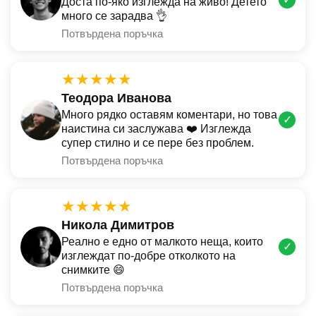
Доста по-яко изглежда на живо! Детето
много се зарадва 👌
Потвърдена поръчка
★★★★★
Теодора Иванова
Много рядко оставям коментари, но това
✓
наистина си заслужава ❤️ Изглежда
супер стилно и се пере без проблем.
Потвърдена поръчка
★★★★★
Никола Димитров
Реално е едно от малкото неща, които
✓
изглеждат по-добре отколкото на
снимките 😄
Потвърдена поръчка