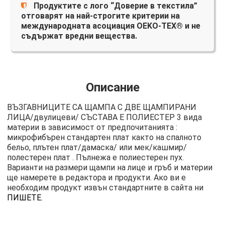
Продуктите с лого “Доверие в текстила”
отговарят на най-строгите критерии на
международната асоциация OEKO-TEX® и не
съдържат вредни вещества.
Описание
ВЪЗГАВНИЦИТЕ СА ЩАМПА С ДВЕ ЩАМПИРАНИ
ЛИЦА/двулицеви/ СЪСТАВА Е ПОЛИЕСТЕР 3 вида
материи в зависимост от предпочитанията :
микрофибърен стандартен плат както на спалното
бельо, плътен плат/дамаска/ или мек/кашмир/
полестерен плат . Пълнежа е полиестерен пух.
Варианти на размери щампи на лице и гръб и материи
ще намерете в редактора и продукти. Ако ви е
необходим продукт извън стандартните в сайта ни
ПИШЕТЕ
.