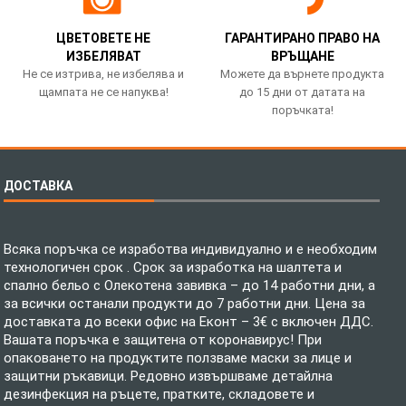
ЦВЕТОВЕТЕ НЕ
ГАРАНТИРАНО ПРАВО НА
ИЗБЕЛЯВАТ
ВРЪЩАНЕ
Не се изтрива, не избелява и
Можете да върнете продукта
щампата не се напуква!
до 15 дни от датата на
поръчката!
ДОСТАВКА
Всяка поръчка се изработва индивидуално и е необходим
технологичен срок . Срок за изработка на шалтета и
спално бельо с Олекотена завивка – до 14 работни дни, а
за всички останали продукти до 7 работни дни. Цена за
доставката до всеки офис на Еконт – 3€ с включен ДДС.
Вашата поръчка е защитена от коронавирус! При
опаковането на продуктите ползваме маски за лице и
защитни ръкавици. Редовно извършваме детайлна
дезинфекция на ръцете, пратките, складовете и