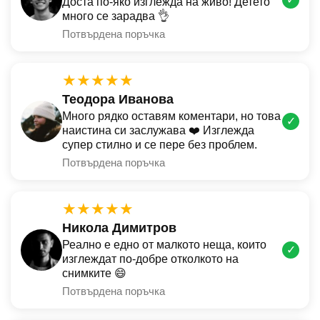
Доста по-яко изглежда на живо! Детето
много се зарадва 👌
Потвърдена поръчка
★★★★★
Теодора Иванова
Много рядко оставям коментари, но това
✓
наистина си заслужава ❤️ Изглежда
супер стилно и се пере без проблем.
Потвърдена поръчка
★★★★★
Никола Димитров
Реално е едно от малкото неща, които
✓
изглеждат по-добре отколкото на
снимките 😄
Потвърдена поръчка