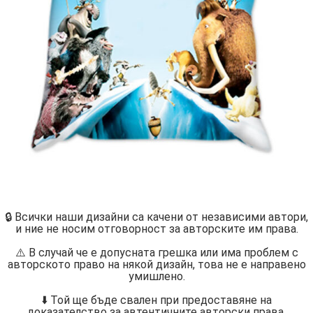
🔒 Всички наши дизайни са качени от независими автори,
и ние не носим отговорност за авторските им права.
⚠️ В случай че е допусната грешка или има проблем с
авторското право на някой дизайн, това не е направено
умишлено.
⬇️ Той ще бъде свален при предоставяне на
доказателство за автентичните авторски права.