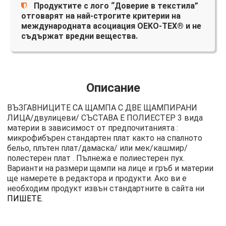
Продуктите с лого “Доверие в текстила”
отговарят на най-строгите критерии на
международната асоциация OEKO-TEX® и не
съдържат вредни вещества.
Описание
ВЪЗГАВНИЦИТЕ СА ЩАМПА С ДВЕ ЩАМПИРАНИ
ЛИЦА/двулицеви/ СЪСТАВА Е ПОЛИЕСТЕР 3 вида
материи в зависимост от предпочитанията :
микрофибърен стандартен плат както на спалното
бельо, плътен плат/дамаска/ или мек/кашмир/
полестерен плат . Пълнежа е полиестерен пух.
Варианти на размери щампи на лице и гръб и материи
ще намерете в редактора и продукти. Ако ви е
необходим продукт извън стандартните в сайта ни
ПИШЕТЕ
.