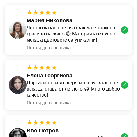
★★★★★
Мария Николова
Честно казано не очаквах да е толкова
✓
красиво на живо 😍 Материята е супер
мека, а цветовете са уникални!
Потвърдена поръчка
★★★★★
Елена Георгиева
Поръчах го за дъщеря ми и буквално не
✓
иска да става от леглото 😂 Много добро
качество!
Потвърдена поръчка
★★★★★
Иво Петров
✓