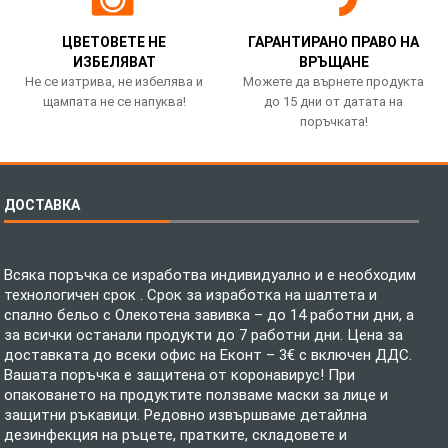
ЦВЕТОВЕТЕ НЕ
ГАРАНТИРАНО ПРАВО НА
ИЗБЕЛЯВАТ
ВРЪЩАНЕ
Не се изтрива, не избелява и
Можете да върнете продукта
щампата не се напуква!
до 15 дни от датата на
поръчката!
ДОСТАВКА
Всяка поръчка се изработва индивидуално и е необходим
технологичен срок . Срок за изработка на шалтета и
спално бельо с Олекотена завивка – до 14 работни дни, а
за всички останали продукти до 7 работни дни. Цена за
доставката до всеки офис на Еконт – 3€ с включен ДДС.
Вашата поръчка е защитена от коронавирус! При
опаковането на продуктите ползваме маски за лице и
защитни ръкавици. Редовно извършваме детайлна
дезинфекция на ръцете, пратките, складовете и