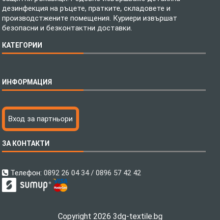
дезинфекция на ръцете, пратките, складовете и
производстжените помещения. Куриери извършат
безопасни и безконтактни доставки.
КАТЕГОРИИ
Спално бельо
ИНФОРМАЦИЯ
Бебешки спални комплекти
Шалтета
Тениски с пълноцветен печат
Технология на печатане
Вход за партньори
Хавлиени кърпи
Файлове за печат
Халати
Доставка
ЗА КОНТАКТИ
Пончо за водни спортове
Как да поръчам?
Микрофибърни Плажни Кърпи
Ценообразуване
Микрофибърни Велурени Кърпи
С какво сме различни?
Телефон:
0892 26 04 34 / 0896 57 42 42
Детски пончота
Контакти
Тениски
Общи Условия
Завеси
Политика за поверителност
Copyright 2026 3dg-textile.bg
Поларени Одеяла
Връщане на продукти