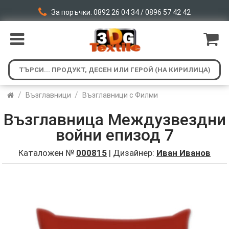
За поръчки: 0892 26 04 34 / 0896 57 42 42
/
/
Възглавници
Възглавници с Филми
Възглавница Междузвездни
войни епизод 7
Каталожен №
000815
| Дизайнер:
Иван Иванов