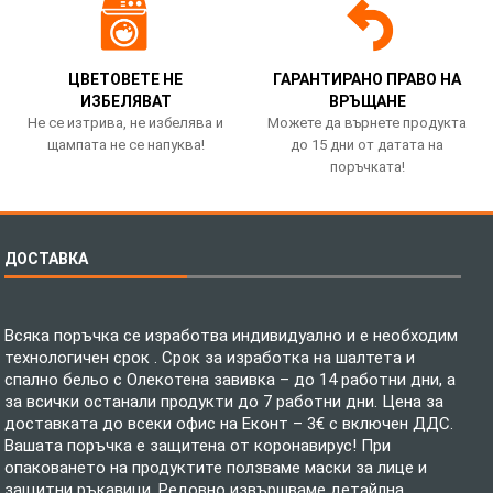
ЦВЕТОВЕТЕ НЕ
ГАРАНТИРАНО ПРАВО НА
ИЗБЕЛЯВАТ
ВРЪЩАНЕ
Не се изтрива, не избелява и
Можете да върнете продукта
щампата не се напуква!
до 15 дни от датата на
поръчката!
ДОСТАВКА
Всяка поръчка се изработва индивидуално и е необходим
технологичен срок . Срок за изработка на шалтета и
спално бельо с Олекотена завивка – до 14 работни дни, а
за всички останали продукти до 7 работни дни. Цена за
доставката до всеки офис на Еконт – 3€ с включен ДДС.
Вашата поръчка е защитена от коронавирус! При
опаковането на продуктите ползваме маски за лице и
защитни ръкавици. Редовно извършваме детайлна