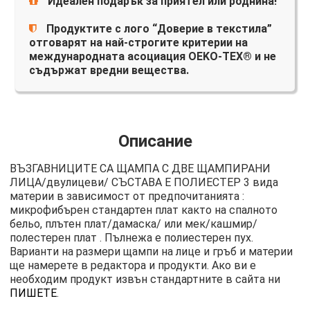
Идеален подарък за приятел или роднина!
Продуктите с лого “Доверие в текстила”
отговарят на най-строгите критерии на
международната асоциация OEKO-TEX® и не
съдържат вредни вещества.
Описание
ВЪЗГАВНИЦИТЕ СА ЩАМПА С ДВЕ ЩАМПИРАНИ
ЛИЦА/двулицеви/ СЪСТАВА Е ПОЛИЕСТЕР 3 вида
материи в зависимост от предпочитанията :
микрофибърен стандартен плат както на спалното
бельо, плътен плат/дамаска/ или мек/кашмир/
полестерен плат . Пълнежа е полиестерен пух.
Варианти на размери щампи на лице и гръб и материи
ще намерете в редактора и продукти. Ако ви е
необходим продукт извън стандартните в сайта ни
ПИШЕТЕ
.