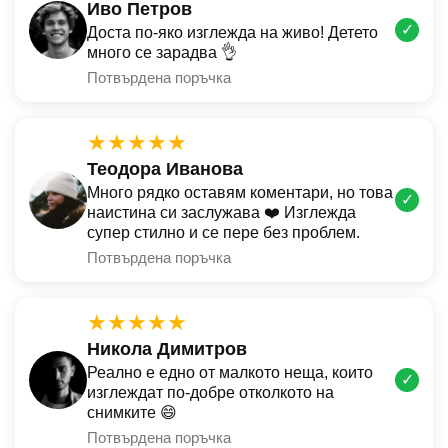
Иво Петров
✓
Доста по-яко изглежда на живо! Детето
много се зарадва 👌
Потвърдена поръчка
★★★★★
Теодора Иванова
Много рядко оставям коментари, но това
✓
наистина си заслужава ❤️ Изглежда
супер стилно и се пере без проблем.
Потвърдена поръчка
★★★★★
Никола Димитров
Реално е едно от малкото неща, които
✓
изглеждат по-добре отколкото на
снимките 😄
Потвърдена поръчка