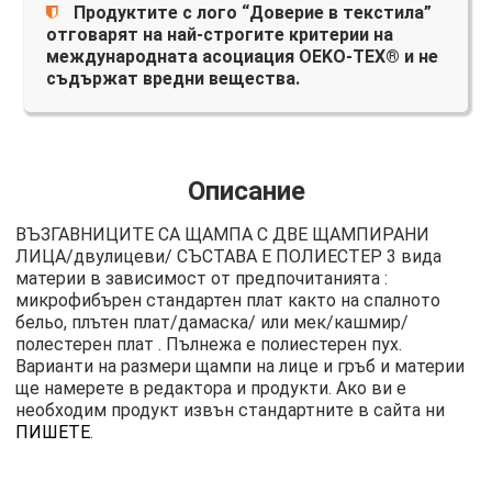
Продуктите с лого “Доверие в текстила”
отговарят на най-строгите критерии на
международната асоциация OEKO-TEX® и не
съдържат вредни вещества.
Описание
ВЪЗГАВНИЦИТЕ СА ЩАМПА С ДВЕ ЩАМПИРАНИ
ЛИЦА/двулицеви/ СЪСТАВА Е ПОЛИЕСТЕР 3 вида
материи в зависимост от предпочитанията :
микрофибърен стандартен плат както на спалното
бельо, плътен плат/дамаска/ или мек/кашмир/
полестерен плат . Пълнежа е полиестерен пух.
Варианти на размери щампи на лице и гръб и материи
ще намерете в редактора и продукти. Ако ви е
необходим продукт извън стандартните в сайта ни
ПИШЕТЕ
.