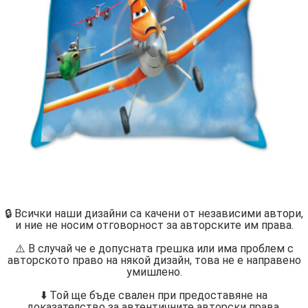
🔒 Всички наши дизайни са качени от независими автори,
и ние не носим отговорност за авторските им права.
⚠️ В случай че е допусната грешка или има проблем с
авторското право на някой дизайн, това не е направено
умишлено.
⬇️ Той ще бъде свален при предоставяне на
доказателство за автентичните авторски права.