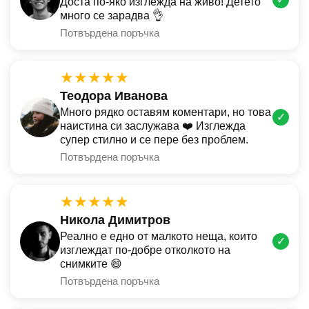
Доста по-яко изглежда на живо! Детето
много се зарадва 👌
Потвърдена поръчка
★★★★★
Теодора Иванова
Много рядко оставям коментари, но това
✓
наистина си заслужава ❤️ Изглежда
супер стилно и се пере без проблем.
Потвърдена поръчка
★★★★★
Никола Димитров
Реално е едно от малкото неща, които
✓
изглеждат по-добре отколкото на
снимките 😄
Потвърдена поръчка