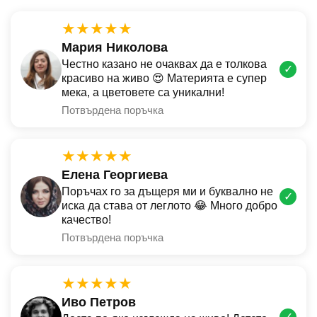
★★★★★
Мария Николова
Честно казано не очаквах да е толкова
✓
красиво на живо 😍 Материята е супер
мека, а цветовете са уникални!
Потвърдена поръчка
★★★★★
Елена Георгиева
Поръчах го за дъщеря ми и буквално не
✓
иска да става от леглото 😂 Много добро
качество!
Потвърдена поръчка
★★★★★
Иво Петров
✓