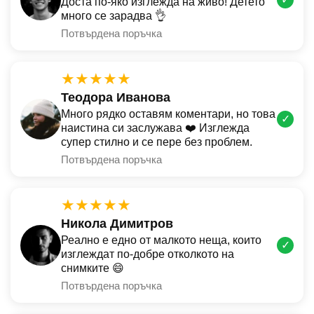
Доста по-яко изглежда на живо! Детето
много се зарадва 👌
Потвърдена поръчка
★★★★★
Теодора Иванова
Много рядко оставям коментари, но това
✓
наистина си заслужава ❤️ Изглежда
супер стилно и се пере без проблем.
Потвърдена поръчка
★★★★★
Никола Димитров
Реално е едно от малкото неща, които
✓
изглеждат по-добре отколкото на
снимките 😄
Потвърдена поръчка