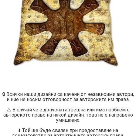
🔒 Всички наши дизайни са качени от независими автори,
и ние не носим отговорност за авторските им права.
⚠️ В случай че е допусната грешка или има проблем с
авторското право на някой дизайн, това не е направено
умишлено.
⬇️ Той ще бъде свален при предоставяне на
доказателство за автентичните авторски права.