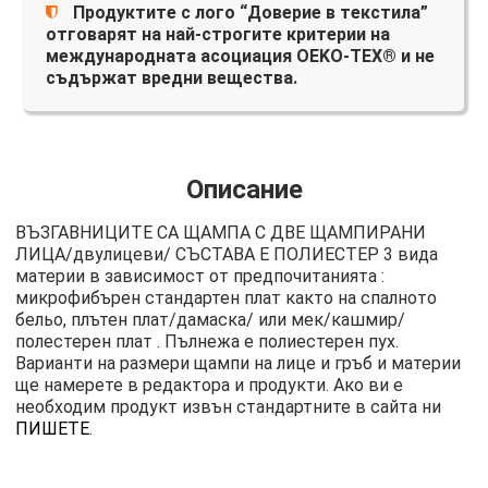
Продуктите с лого “Доверие в текстила”
отговарят на най-строгите критерии на
международната асоциация OEKO-TEX® и не
съдържат вредни вещества.
Описание
ВЪЗГАВНИЦИТЕ СА ЩАМПА С ДВЕ ЩАМПИРАНИ
ЛИЦА/двулицеви/ СЪСТАВА Е ПОЛИЕСТЕР 3 вида
материи в зависимост от предпочитанията :
микрофибърен стандартен плат както на спалното
бельо, плътен плат/дамаска/ или мек/кашмир/
полестерен плат . Пълнежа е полиестерен пух.
Варианти на размери щампи на лице и гръб и материи
ще намерете в редактора и продукти. Ако ви е
необходим продукт извън стандартните в сайта ни
ПИШЕТЕ
.