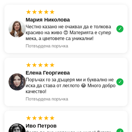
★★★★★
Мария Николова
Честно казано не очаквах да е толкова
✓
красиво на живо 😍 Материята е супер
мека, а цветовете са уникални!
Потвърдена поръчка
★★★★★
Елена Георгиева
Поръчах го за дъщеря ми и буквално не
✓
иска да става от леглото 😂 Много добро
качество!
Потвърдена поръчка
★★★★★
Иво Петров
✓