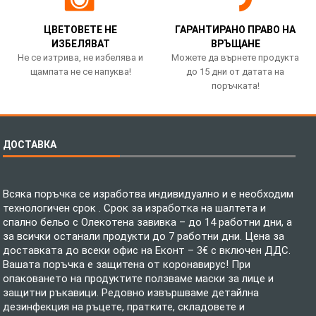
ЦВЕТОВЕТЕ НЕ
ГАРАНТИРАНО ПРАВО НА
ИЗБЕЛЯВАТ
ВРЪЩАНЕ
Не се изтрива, не избелява и
Можете да върнете продукта
щампата не се напуква!
до 15 дни от датата на
поръчката!
ДОСТАВКА
Всяка поръчка се изработва индивидуално и е необходим
технологичен срок . Срок за изработка на шалтета и
спално бельо с Олекотена завивка – до 14 работни дни, а
за всички останали продукти до 7 работни дни. Цена за
доставката до всеки офис на Еконт – 3€ с включен ДДС.
Вашата поръчка е защитена от коронавирус! При
опаковането на продуктите ползваме маски за лице и
защитни ръкавици. Редовно извършваме детайлна
дезинфекция на ръцете, пратките, складовете и