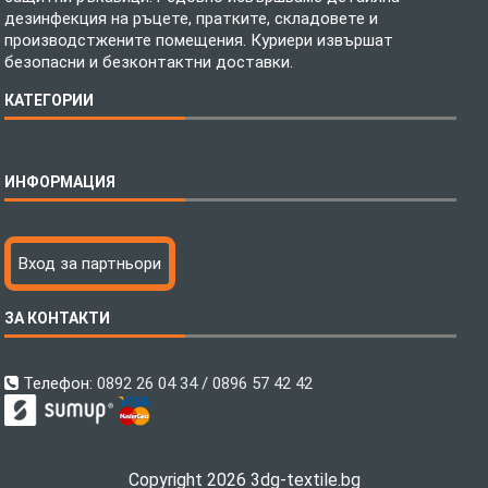
дезинфекция на ръцете, пратките, складовете и
производстжените помещения. Куриери извършат
безопасни и безконтактни доставки.
КАТЕГОРИИ
Спално бельо
ИНФОРМАЦИЯ
Бебешки спални комплекти
Шалтета
Тениски с пълноцветен печат
Технология на печатане
Вход за партньори
Хавлиени кърпи
Файлове за печат
Халати
Доставка
ЗА КОНТАКТИ
Пончо за водни спортове
Как да поръчам?
Микрофибърни Плажни Кърпи
Ценообразуване
Микрофибърни Велурени Кърпи
С какво сме различни?
Телефон:
0892 26 04 34 / 0896 57 42 42
Детски пончота
Контакти
Тениски
Общи Условия
Завеси
Политика за поверителност
Copyright 2026 3dg-textile.bg
Поларени Одеяла
Връщане на продукти