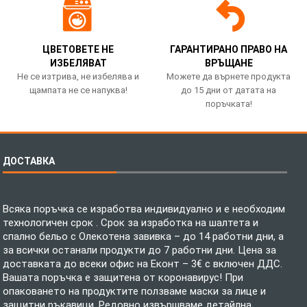
ЦВЕТОВЕТЕ НЕ
ГАРАНТИРАНО ПРАВО НА
ИЗБЕЛЯВАТ
ВРЪЩАНЕ
Не се изтрива, не избелява и
Можете да върнете продукта
щампата не се напуква!
до 15 дни от датата на
поръчката!
ДОСТАВКА
Всяка поръчка се изработва индивидуално и е необходим
технологичен срок . Срок за изработка на шалтета и
спално бельо с Олекотена завивка – до 14 работни дни, а
за всички останали продукти до 7 работни дни. Цена за
доставката до всеки офис на Еконт – 3€ с включен ДДС.
Вашата поръчка е защитена от коронавирус! При
опаковането на продуктите ползваме маски за лице и
защитни ръкавици. Редовно извършваме детайлна