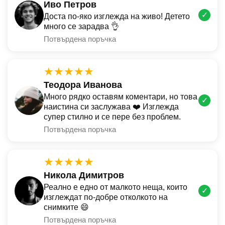
Иво Петров
✓
Доста по-яко изглежда на живо! Детето
много се зарадва 👌
Потвърдена поръчка
★★★★★
Теодора Иванова
Много рядко оставям коментари, но това
✓
наистина си заслужава ❤️ Изглежда
супер стилно и се пере без проблем.
Потвърдена поръчка
★★★★★
Никола Димитров
Реално е едно от малкото неща, които
✓
изглеждат по-добре отколкото на
снимките 😄
Потвърдена поръчка