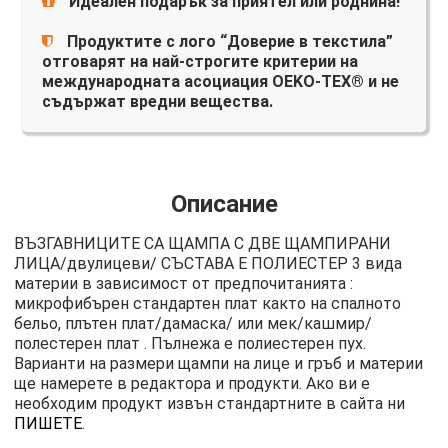
Идеален подарък за приятел или роднина!
Продуктите с лого “Доверие в текстила”
отговарят на най-строгите критерии на
международната асоциация OEKO-TEX® и не
съдържат вредни вещества.
Описание
ВЪЗГАВНИЦИТЕ СА ЩАМПА С ДВЕ ЩАМПИРАНИ
ЛИЦА/двулицеви/ СЪСТАВА Е ПОЛИЕСТЕР 3 вида
материи в зависимост от предпочитанията :
микрофибърен стандартен плат както на спалното
бельо, плътен плат/дамаска/ или мек/кашмир/
полестерен плат . Пълнежа е полиестерен пух.
Варианти на размери щампи на лице и гръб и материи
ще намерете в редактора и продукти. Ако ви е
необходим продукт извън стандартните в сайта ни
ПИШЕТЕ
.