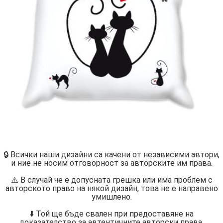
🔒 Всички наши дизайни са качени от независими автори,
и ние не носим отговорност за авторските им права.
⚠️ В случай че е допусната грешка или има проблем с
авторското право на някой дизайн, това не е направено
умишлено.
⬇️ Той ще бъде свален при предоставяне на
доказателство за автентичните авторски права.