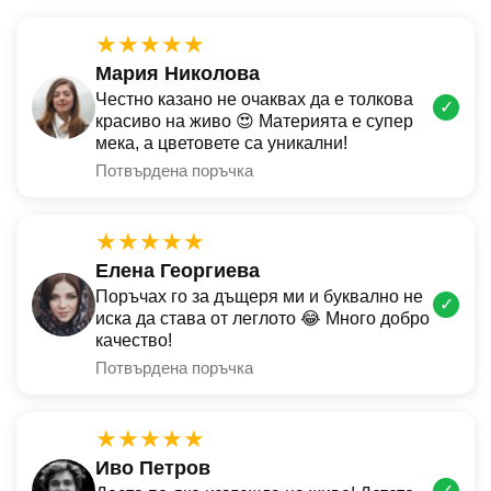
★★★★★
Мария Николова
Честно казано не очаквах да е толкова
✓
красиво на живо 😍 Материята е супер
мека, а цветовете са уникални!
Потвърдена поръчка
★★★★★
Елена Георгиева
Поръчах го за дъщеря ми и буквално не
✓
иска да става от леглото 😂 Много добро
качество!
Потвърдена поръчка
★★★★★
Иво Петров
✓