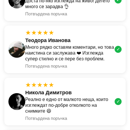
Доста по-яко изглежда на живо! Детето
много се зарадва 👌
Потвърдена поръчка
★★★★★
Теодора Иванова
Много рядко оставям коментари, но това
✓
наистина си заслужава ❤️ Изглежда
супер стилно и се пере без проблем.
Потвърдена поръчка
★★★★★
Никола Димитров
Реално е едно от малкото неща, които
✓
изглеждат по-добре отколкото на
снимките 😄
Потвърдена поръчка