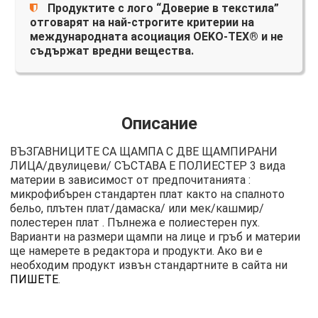
Продуктите с лого “Доверие в текстила”
отговарят на най-строгите критерии на
международната асоциация OEKO-TEX® и не
съдържат вредни вещества.
Описание
ВЪЗГАВНИЦИТЕ СА ЩАМПА С ДВЕ ЩАМПИРАНИ
ЛИЦА/двулицеви/ СЪСТАВА Е ПОЛИЕСТЕР 3 вида
материи в зависимост от предпочитанията :
микрофибърен стандартен плат както на спалното
бельо, плътен плат/дамаска/ или мек/кашмир/
полестерен плат . Пълнежа е полиестерен пух.
Варианти на размери щампи на лице и гръб и материи
ще намерете в редактора и продукти. Ако ви е
необходим продукт извън стандартните в сайта ни
ПИШЕТЕ
.