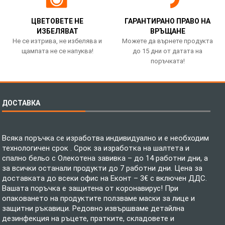
ЦВЕТОВЕТЕ НЕ
ГАРАНТИРАНО ПРАВО НА
ИЗБЕЛЯВАТ
ВРЪЩАНЕ
Не се изтрива, не избелява и
Можете да върнете продукта
щампата не се напуква!
до 15 дни от датата на
поръчката!
ДОСТАВКА
Всяка поръчка се изработва индивидуално и е необходим
технологичен срок . Срок за изработка на шалтета и
спално бельо с Олекотена завивка – до 14 работни дни, а
за всички останали продукти до 7 работни дни. Цена за
доставката до всеки офис на Еконт – 3€ с включен ДДС.
Вашата поръчка е защитена от коронавирус! При
опаковането на продуктите ползваме маски за лице и
защитни ръкавици. Редовно извършваме детайлна
дезинфекция на ръцете, пратките, складовете и