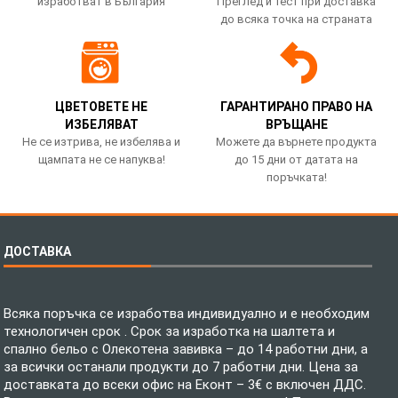
изработват в България
Преглед и тест при доставка
до всяка точка на страната
ЦВЕТОВЕТЕ НЕ
ГАРАНТИРАНО ПРАВО НА
ИЗБЕЛЯВАТ
ВРЪЩАНЕ
Не се изтрива, не избелява и
Можете да върнете продукта
щампата не се напуква!
до 15 дни от датата на
поръчката!
ДОСТАВКА
Всяка поръчка се изработва индивидуално и е необходим
технологичен срок . Срок за изработка на шалтета и
спално бельо с Олекотена завивка – до 14 работни дни, а
за всички останали продукти до 7 работни дни. Цена за
доставката до всеки офис на Еконт – 3€ с включен ДДС.