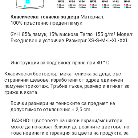
Класическа тениска за деца
Материал:
100% пръстенно преден памук
GYH: 85% памук, 15% вискоза Тегло: 155 g/m² Модел:
Ежедневен и устоичив Размери: XS-S-M-L-XL-XXL
Инструкции за подръжка: пране при 40 ° C
Класически бестселър: мека тениска за деца, със
странични шевове, изработени от здрав единичен
памучен трикотаж. Тръбна тъкан, размер и етикет за
грижа в яката.
Всички размери на тениските са предмет на
допустимото отклонение ± 2,5 cm.
ВАЖНО! Цветовете на някои екрани/монитори
може да показват близки до реалните цветове, но
това невинаги е гаранция за цвета на продукта, за