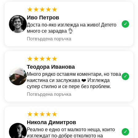
★★★★★
Иво Петров
✓
Доста по-яко изглежда на живо! Детето
много се зарадва 👌
Потвърдена поръчка
★★★★★
Теодора Иванова
Много рядко оставям коментари, но това
✓
наистина си заслужава ❤️ Изглежда
супер стилно и се пере без проблем.
Потвърдена поръчка
★★★★★
Никола Димитров
Реално е едно от малкото неща, които
✓
изглеждат по-добре отколкото на