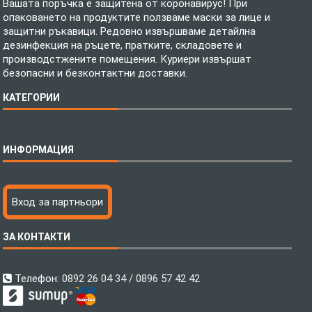
Вашата поръчка е защитена от коронавирус! При
опаковането на продуктите ползваме маски за лице и
защитни ръкавици. Редовно извършваме детайлна
дезинфекция на ръцете, пратките, складовете и
производстжените помещения. Куриери извършат
безопасни и безконтактни доставки.
КАТЕГОРИИ
Спално бельо
ИНФОРМАЦИЯ
Бебешки спални комплекти
Шалтета
Тениски с пълноцветен печат
Технология на печатане
Вход за партньори
Хавлиени кърпи
Файлове за печат
Халати
Доставка
ЗА КОНТАКТИ
Пончо за водни спортове
Как да поръчам?
Микрофибърни Плажни Кърпи
Ценообразуване
Микрофибърни Велурени Кърпи
С какво сме различни?
Телефон:
0892 26 04 34 / 0896 57 42 42
Детски пончота
Контакти
Тениски
Общи Условия