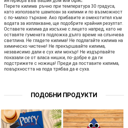
интериора във Вашия дом или офис.
Перете килимa ръчно при температура 30 градуса,
като използвате шампоан за килими и по възможност
с по-малко търкане. Ако прибавите и омекотител към
водата за изплакване, ще подобрите крайния резултат.
Оставете килима да изсъхне с лицето напред, като не
оставяте гумената подложка дълго време на слънчева
светлина. Не гладете килима! Не подлагайте килима на
химическо чистене! Не прекършвайте килима,
независимо дали е сух или мокър! Не издърпвайте
показали се от власа нишки, по-добре е да ги
подстрижете с ножица! Преди да поставите килима,
повърхността на пода трябва да е суха.
ПОДОБНИ ПРОДУКТИ