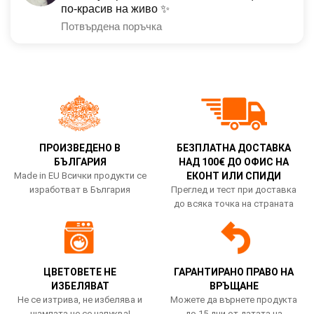
по-красив на живо ✨
Потвърдена поръчка
ПРОИЗВЕДЕНО В
БЕЗПЛАТНА ДОСТАВКА
БЪЛГАРИЯ
НАД 100€ ДО ОФИС НА
Made in EU Всички продукти се
ЕКОНТ ИЛИ СПИДИ
изработват в България
Преглед и тест при доставка
до всяка точка на страната
ЦВЕТОВЕТЕ НЕ
ГАРАНТИРАНО ПРАВО НА
ИЗБЕЛЯВАТ
ВРЪЩАНЕ
Не се изтрива, не избелява и
Можете да върнете продукта
щампата не се напуква!
до 15 дни от датата на