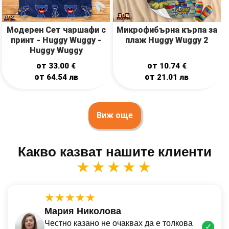
Модерен Сет чаршафи с
Mикрофибърна кърпа за
принт - Huggy Wuggy -
плаж Huggy Wuggy 2
Huggy Wuggy
от
от
33.00
€
10.74
€
от
от
64.54
лв
21.01
лв
Виж още
Какво казват нашите клиенти
★★★★★
★★★★★
Мария Николова
Честно казано не очаквах да е толкова
✓