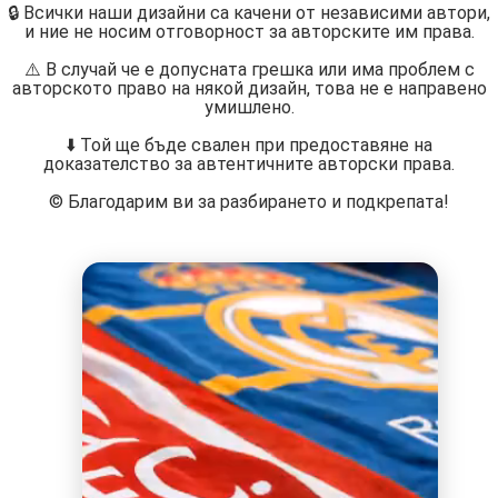
🔒 Всички наши дизайни са качени от независими автори,
и ние не носим отговорност за авторските им права.
⚠️ В случай че е допусната грешка или има проблем с
авторското право на някой дизайн, това не е направено
умишлено.
⬇️ Той ще бъде свален при предоставяне на
доказателство за автентичните авторски права.
©️ Благодарим ви за разбирането и подкрепата!