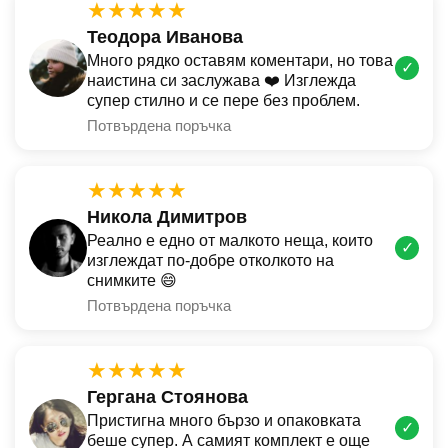
★★★★★
Теодора Иванова
Много рядко оставям коментари, но това
✓
наистина си заслужава ❤️ Изглежда
супер стилно и се пере без проблем.
Потвърдена поръчка
★★★★★
Никола Димитров
Реално е едно от малкото неща, които
✓
изглеждат по-добре отколкото на
снимките 😄
Потвърдена поръчка
★★★★★
Гергана Стоянова
Пристигна много бързо и опаковката
✓
беше супер. А самият комплект е още