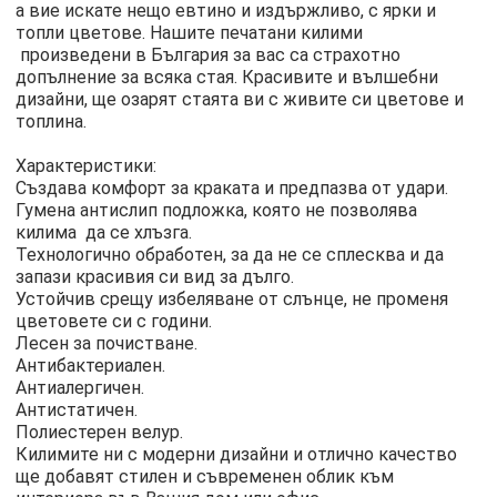
а вие искате нещо евтино и издържливо, с ярки и
топли цветове. Нашите печатани килими
произведени в България за вас са страхотно
допълнение за всяка стая. Красивите и вълшебни
дизайни, ще озарят стаята ви с живите си цветове и
топлина.
Характеристики:
Създава комфорт за краката и предпазва от удари.
Гумена антислип подложка, която не позволява
килимa да се хлъзга.
Технологично обработен, за да не се сплесква и да
запази красивия си вид за дълго.
Устойчив срещу избеляване от слънце, не променя
цветовете си с години.
Лесен за почистване.
Антибактериален.
Антиалергичен.
Антистатичен.
Полиестерен велур.
Килимите ни с модерни дизайни и отлично качество
ще добавят стилен и съвременен облик към