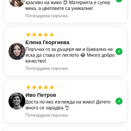
красиво на живо 😍 Материята е супер
мека, а цветовете са уникални!
Потвърдена поръчка
★★★★★
Елена Георгиева
Поръчах го за дъщеря ми и буквално не
✓
иска да става от леглото 😂 Много добро
качество!
Потвърдена поръчка
★★★★★
Иво Петров
✓
Доста по-яко изглежда на живо! Детето
много се зарадва 👌
Потвърдена поръчка