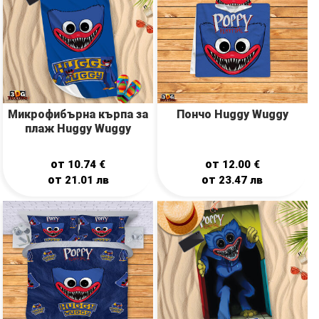
Mикрофибърна кърпа за
Пончо Huggy Wuggy
плаж Huggy Wuggy
от
от
10.74
€
12.00
€
от
от
21.01
лв
23.47
лв