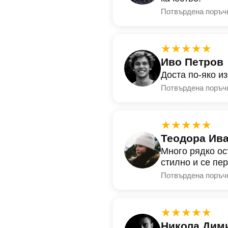
Потвърдена поръч
★★★★★
Иво Петров
Доста по-яко и
Потвърдена поръч
★★★★★
Теодора Ив
Много рядко ос
стилно и се пе
Потвърдена поръч
★★★★★
Никола Дим