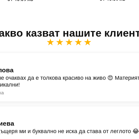
акво казват нашите клиен
★★★★★
лова
не очаквах да е толкова красиво на живо 😍 Материят
никални!
ка
иева
дъщеря ми и буквално не иска да става от леглото 