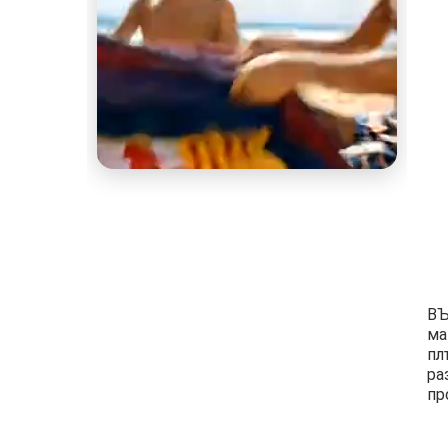
ВЪ
ма
пл
ра
пр