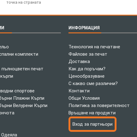
точка на страната
ИИ
ИНФОРМАЦИЯ
ельо
Технология на печатане
спални комплекти
Файлове за печат
Доставка
с пълноцветен печат
Как да поръчам?
 кърпи
Ценообразуване
С какво сме различни?
 водни спортове
Контакти
ърни Плажни Кърпи
Общи Условия
ърни Велурени Кърпи
Политика за поверителност
ончота
Връщане на продукти
Вход за партньори
 Одеяла