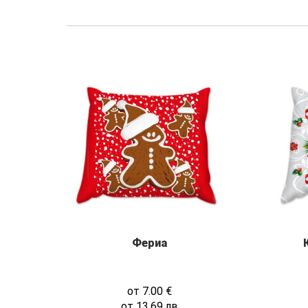
Фериа
от
7.00
€
от
13.69
лв