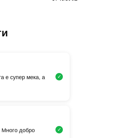
ти
✓
а е супер мека, а
✓
 Много добро