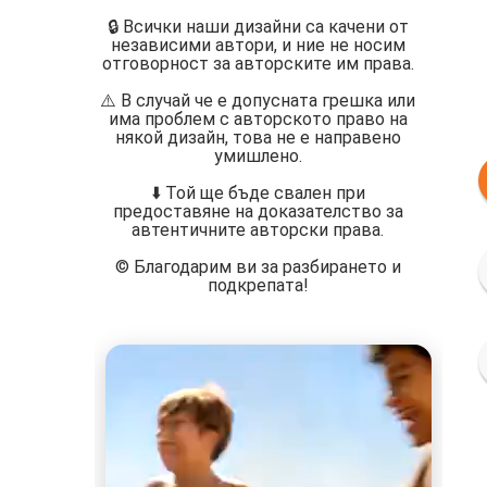
🔒 Всички наши дизайни са качени от
независими автори, и ние не носим
отговорност за авторските им права.
⚠️ В случай че е допусната грешка или
има проблем с авторското право на
някой дизайн, това не е направено
умишлено.
⬇️ Той ще бъде свален при
предоставяне на доказателство за
автентичните авторски права.
©️ Благодарим ви за разбирането и
подкрепата!