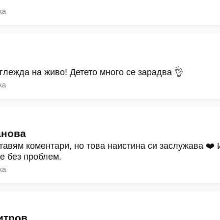
ка
зглежда на живо! Детето много се зарадва 👌
ка
анова
тавям коментари, но това наистина си заслужава ❤️
ре без проблем.
ка
итров