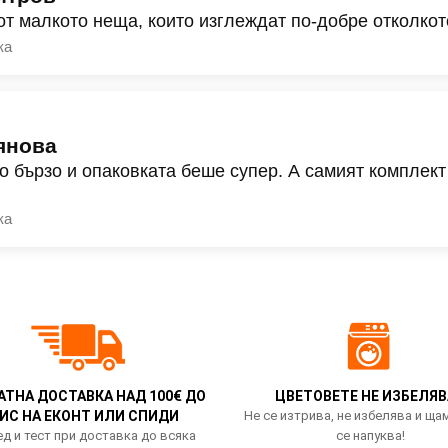
от малкото неща, които изглеждат по-добре отколкот
ка
янова
о бързо и опаковката беше супер. А самият комплект
ка
АТНА ДОСТАВКА НАД 100€ ДО
ЦВЕТОВЕТЕ НЕ ИЗБЕЛЯВ
ИС НА ЕКОНТ ИЛИ СПИДИ
Не се изтрива, не избелява и ща
д и тест при доставка до всяка
се напуква!