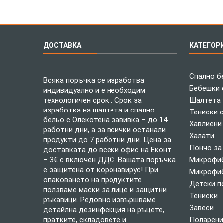
ДОСТАВКА
КАТЕГОР
Спално б
Всяка поръчка се изработва
Бебешки 
индивидуално и е необходим
технологичен срок . Срок за
Шалтета
изработка на шалтета и спално
Тениски 
бельо с Олекотена завивка – до 14
Хавлиени
работни дни, а за всички останали
Халати
продукти до 7 работни дни. Цена за
Пончо за
доставката до всеки офис на Еконт
– 3€ с включен ДДС. Вашата поръчка
Микрофиб
е защитена от коронавирус! При
Микрофиб
опаковането на продуктите
Детски п
ползваме маски за лице и защитни
Тениски
ръкавици. Редовно извършваме
Завеси
детайлна дезинфекция на ръцете,
пратките, складовете и
Поларени