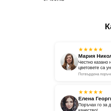
К
★★★★★
Мария Нико
Честно казано 
цветовете са у
Потвърдена поръч
★★★★★
Елена Георг
Поръчах го за 
качество!