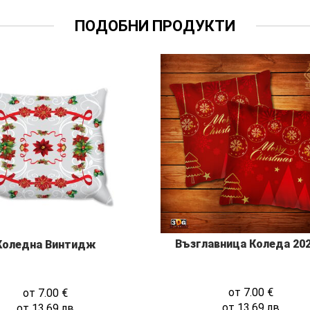
ПОДОБНИ ПРОДУКТИ
Възглавница Коледа 202
Коледна Винтидж
от
7.00
€
от
7.00
€
от
13.69
лв
от
13.69
лв