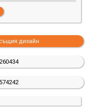
 същия дизайн
260434
574242