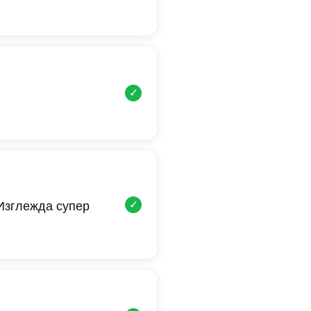
✓
✓
 Изглежда супер