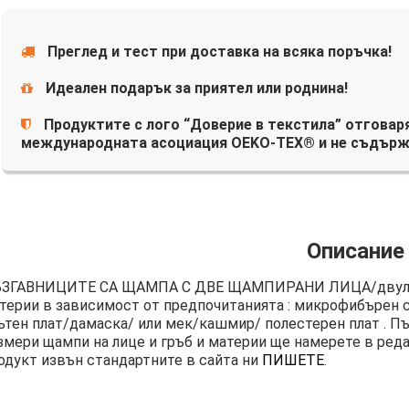
Преглед и тест при доставка на всяка поръчка!
Идеален подарък за приятел или роднина!
Продуктите с лого “Доверие в текстила” отговаря
международната асоциация OEKO-TEX® и не съдърж
Описание
ЗГАВНИЦИТЕ СА ЩАМПА С ДВЕ ЩАМПИРАНИ ЛИЦА/двули
терии в зависимост от предпочитанията : микрофибърен ст
ътен плат/дамаска/ или мек/кашмир/ полестерен плат . Пъ
змери щампи на лице и гръб и материи ще намерете в реда
одукт извън стандартните в сайта ни
ПИШЕТЕ
.