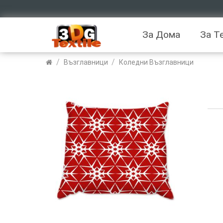
За Дома
За Т
/
/
Възглавници
Коледни Възглавници