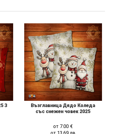
5 3
Възглавница Дядо Коледа
със снежен човек 2025
от
7.00
€
от
13.69
лв