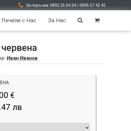
За поръчки: 0892 26 04 34 / 0896 57 42 42
Печели с Нас
За Нас
 червена
ер:
Иван Иванов
ЦЕНА
.00
€
.47 лв