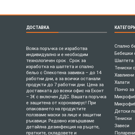
ДОСТАВКА
КАТЕГОР
Спално б
Всяка поръчка се изработва
Бебешки 
индивидуално и е необходим
технологичен срок . Срок за
Шалтета
изработка на шалтета и спално
Тениски 
бельо с Олекотена завивка – до 14
Хавлиени
работни дни, а за всички останали
Халати
продукти до 7 работни дни. Цена за
Пончо за
доставката до всеки офис на Еконт
– 3€ с включен ДДС. Вашата поръчка
Микрофиб
е защитена от коронавирус! При
Микрофиб
опаковането на продуктите
Детски п
ползваме маски за лице и защитни
Тениски
ръкавици. Редовно извършваме
Завеси
детайлна дезинфекция на ръцете,
пратките, складовете и
Поларени