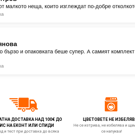
от малкото неща, които изглеждат по-добре отколкот
ка
янова
о бързо и опаковката беше супер. А самият комплект
ка
АТНА ДОСТАВКА НАД 100€ ДО
ЦВЕТОВЕТЕ НЕ ИЗБЕЛЯВ
ИС НА ЕКОНТ ИЛИ СПИДИ
Не се изтрива, не избелява и ща
д и тест при доставка до всяка
се напуква!