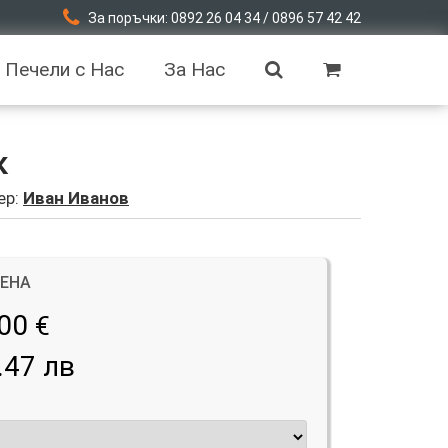
За поръчки: 0892 26 04 34 / 0896 57 42 42
Печели с Нас
За Нас
к
ер:
Иван Иванов
ЦЕНА
.00
€
.47 лв