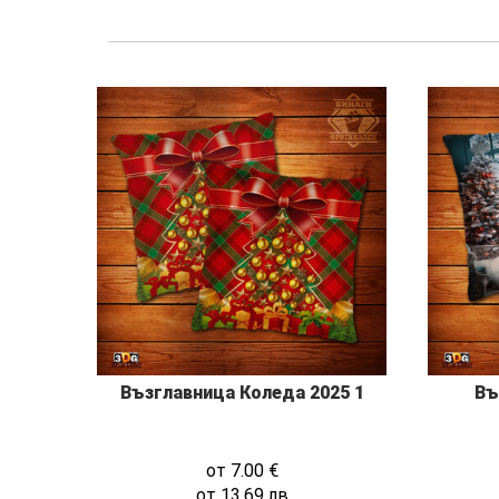
Възглавница Коледа 2025 1
Въ
от
7.00
€
от
13.69
лв