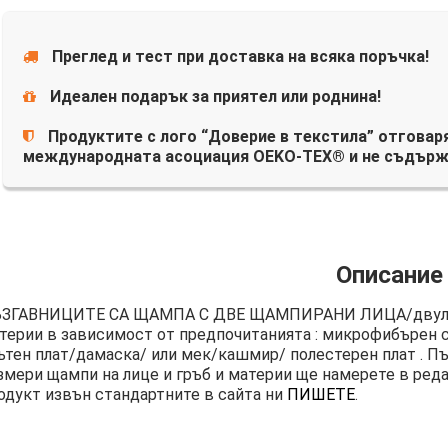
Преглед и тест при доставка на всяка поръчка!
Идеален подарък за приятел или роднина!
Продуктите с лого “Доверие в текстила” отговаря
международната асоциация OEKO-TEX® и не съдърж
Описание
ЗГАВНИЦИТЕ СА ЩАМПА С ДВЕ ЩАМПИРАНИ ЛИЦА/двули
терии в зависимост от предпочитанията : микрофибърен ст
ътен плат/дамаска/ или мек/кашмир/ полестерен плат . Пъ
змери щампи на лице и гръб и материи ще намерете в реда
одукт извън стандартните в сайта ни
ПИШЕТЕ
.