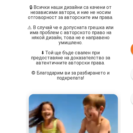
🔒 Всички наши дизайни са качени от
независими автори, и ние не носим
отговорност за авторските им права.
⚠️ В случай че е допусната грешка или
има проблем с авторското право на
някой дизайн, това не е направено
умишлено.
⬇️ Той ще бъде свален при
предоставяне на доказателство за
автентичните авторски права.
©️ Благодарим ви за разбирането и
подкрепата!