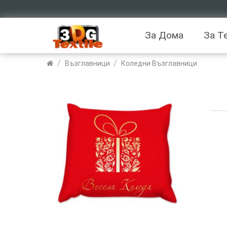
За Дома
За Т
/
/
Възглавници
Коледни Възглавници