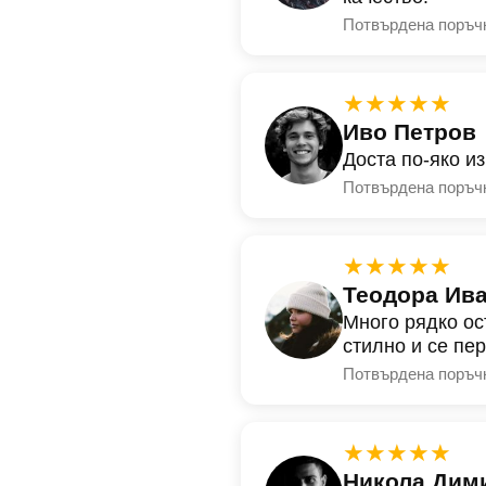
Потвърдена поръч
★★★★★
Иво Петров
Доста по-яко и
Потвърдена поръч
★★★★★
Теодора Ив
Много рядко ос
стилно и се пе
Потвърдена поръч
★★★★★
Никола Дим