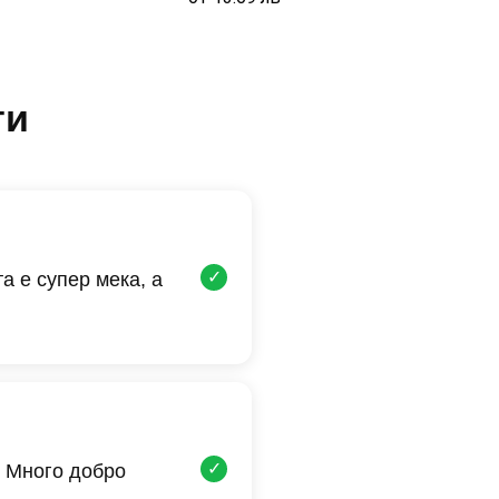
ти
✓
а е супер мека, а
✓
 Много добро