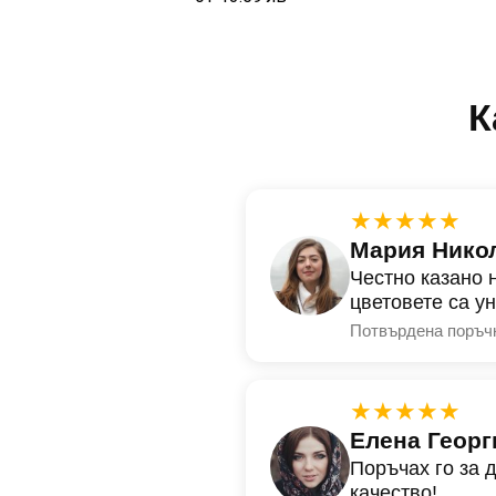
К
★★★★★
Мария Нико
Честно казано 
цветовете са у
Потвърдена поръч
★★★★★
Елена Георг
Поръчах го за 
качество!