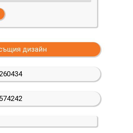
 същия дизайн
260434
574242