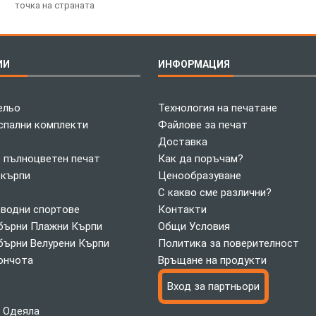
точка на страната
ИИ
ИНФОРМАЦИЯ
ельо
Технология на печатане
спални комплекти
Файлове за печат
Доставка
с пълноцветен печат
Как да поръчам?
 кърпи
Ценообразуване
С какво сме различни?
 водни спортове
Контакти
ърни Плажни Кърпи
Общи Условия
ърни Велурени Кърпи
Политика за поверителност
ончота
Връщане на продукти
Вход за партньори
 Одеяла