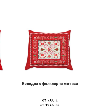
Коледна с фолклорни мотиви
от
7.00
€
от
13.69
лв