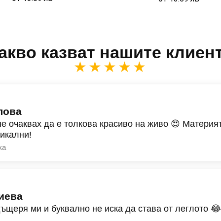
акво казват нашите клиен
★★★★★
лова
не очаквах да е толкова красиво на живо 😍 Материят
никални!
ка
иева
дъщеря ми и буквално не иска да става от леглото 