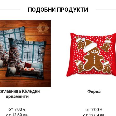
ПОДОБНИ ПРОДУКТИ
зглавница Коледни
Фериа
орнаменти
от
7.00
€
от
7.00
€
от
13.69
лв
от
13.69
лв