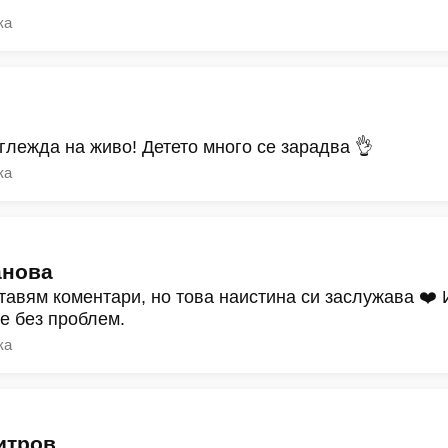
ка
зглежда на живо! Детето много се зарадва 👌
ка
анова
тавям коментари, но това наистина си заслужава ❤️
ре без проблем.
ка
итров