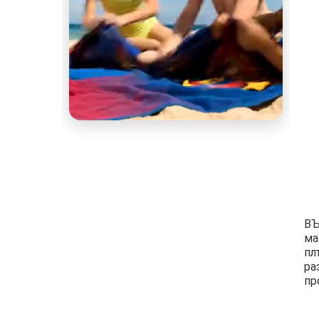
ВЪ
ма
пл
ра
пр