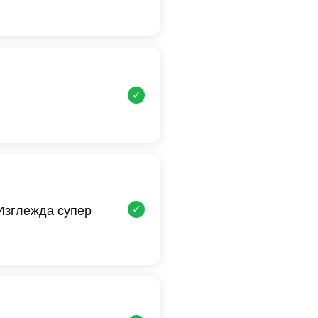
✓
✓
 Изглежда супер